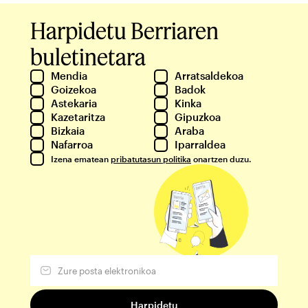
Harpidetu Berriaren
buletinetara
Mendia
Arratsaldekoa
Goizekoa
Badok
Astekaria
Kinka
Kazetaritza
Gipuzkoa
Bizkaia
Araba
Nafarroa
Iparraldea
Izena ematean
pribatutasun politika
onartzen duzu.