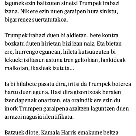
lagunek ezin baitzuten sinetsi Trumpek irabazi
izana. Nik ere ezin nuen garaipen hura sinistu,
bigarrenez suertatutakoa.
Trumpek irabazi duen bi aldietan, bere kontra
bozkatu duten hirietan bizi izan naiz. Eta bietan
ere, hurrengo egunean, hileta kutsua zuten bi
lekuek: isiltasun astuna tren geltokian, lankideak
malkotan, ikasleak izututa…
Ia bi hilabete pasatu dira, iritsi da Trumpek boterea
hartu duen eguna. Hasi dira gizontxoak beraien
izendapenak onartzen, eta oraindik ere ezin du
inork Trumpen garaipena azaltzen laguntzen duen
arrazoi nagusia identifikatu.
Batzuek diote, Kamala Harris emakume beltza