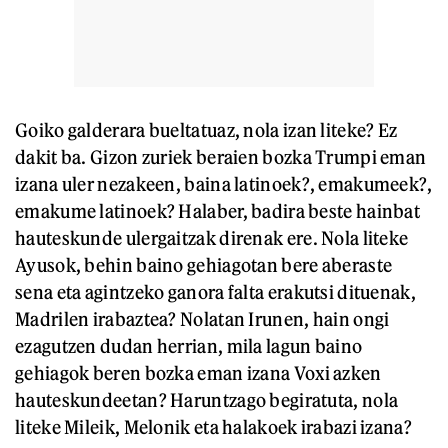
Goiko galderara bueltatuaz, nola izan liteke? Ez
dakit ba. Gizon zuriek beraien bozka Trumpi eman
izana uler nezakeen, baina latinoek?, emakumeek?,
emakume latinoek? Halaber, badira beste hainbat
hauteskunde ulergaitzak direnak ere. Nola liteke
Ayusok, behin baino gehiagotan bere aberaste
sena eta agintzeko ganora falta erakutsi dituenak,
Madrilen irabaztea? Nolatan Irunen, hain ongi
ezagutzen dudan herrian, mila lagun baino
gehiagok beren bozka eman izana Voxi azken
hauteskundeetan? Haruntzago begiratuta, nola
liteke Mileik, Melonik eta halakoek irabazi izana?