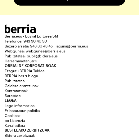
Berria.eus - Euskal Editorea SM
Telefonoa: 943 30 40 30
Bezero arreta: 943 30 43 45 | laguna@berria.eus
Webgunea:
webgunea@berria.eus
Publizitatea:
publi@bidera.eus
Harremanetan jarri
ORRIALDE KORPORATIBOAK
Ezagutu BERRIA Taldea
BERRIA berri bloga
Publizitatea
Galdera-erantzunak
Kontratazioak
Sarebide
LEGEA
Lege informazioa
Pribatutasun politika
Cookieak
cc Lizentzia
Kanal etikoa
BESTELAKO ZERBITZUAK
Bidera zerbitzuak