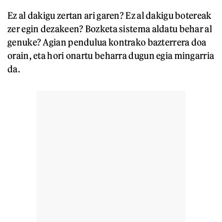
Ez al dakigu zertan ari garen? Ez al dakigu botereak
zer egin dezakeen? Bozketa sistema aldatu behar al
genuke? Agian pendulua kontrako bazterrera doa
orain, eta hori onartu beharra dugun egia mingarria
da.