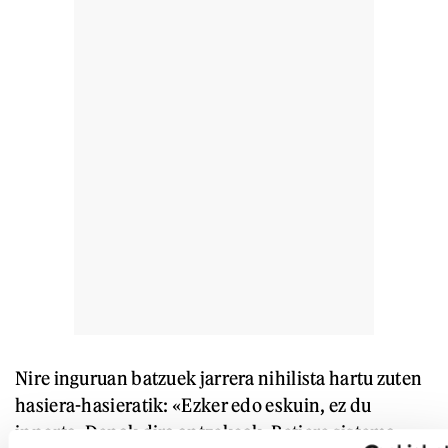
Nire inguruan batzuek jarrera nihilista hartu zuten
hasiera-hasieratik: «Ezker edo eskuin, ez du
inporta. Denak dira antzekoak. Betiere sistema