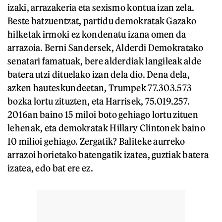
izaki, arrazakeria eta sexismo kontua izan zela.
Beste batzuentzat, partidu demokratak Gazako
hilketak irmoki ez kondenatu izana omen da
arrazoia. Berni Sandersek, Alderdi Demokratako
senatari famatuak, bere alderdiak langileak alde
batera utzi dituelako izan dela dio. Dena dela,
azken hauteskundeetan, Trumpek 77.303.573
bozka lortu zituzten, eta Harrisek, 75.019.257.
2016an baino 15 miloi boto gehiago lortu zituen
lehenak, eta demokratak Hillary Clintonek baino
10 milioi gehiago. Zergatik? Baliteke aurreko
arrazoi horietako batengatik izatea, guztiak batera
izatea, edo bat ere ez.