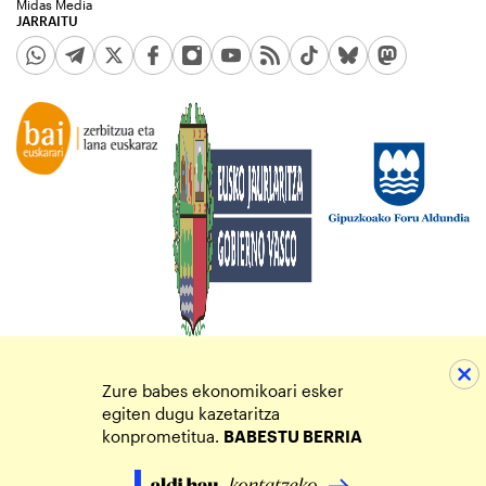
Midas Media
JARRAITU
Zure babes ekonomikoari esker
egiten dugu kazetaritza
konprometitua.
BABESTU BERRIA