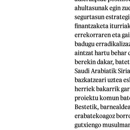
ahultasunak egin zue
segurtasun estrateg
finantzaketa iturria
errekorraren eta gai
badugu erradikaliza
aintzat hartu behar
berekin dakar, bate
Saudi Arabiatik Siri
bazkatzeari uztea es
herriek bakarrik gar
proiektu komun bate
Bestetik, barnealde
erabatekoagoz borro
gutxiengo musulman