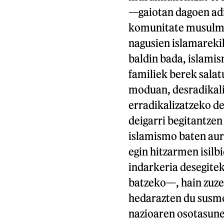
—gaiotan dagoen adi
komunitate musulman
nagusien islamarekik
baldin bada, islamis
familiek berek salat
moduan, desradikaliz
erradikalizatzeko de
deigarri begitantzen
islamismo baten aurr
egin hitzarmen isil
indarkeria desegite
batzeko—, hain zuz
hedarazten du susmo
nazioaren osotasunet