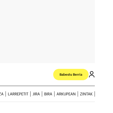
Babestu Berria
ZA
LARREPETIT
JIRA
BIRA
ARKUPEAN
ZINTAK