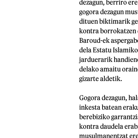
dezagun, berriro er
gogora dezagun mus
dituen biktimarik g
kontra borrokatzen 
Baroud-ek aspergabe
dela Estatu Islamik
jarduerarik handiene
delako amaitu oraind
gizarte aldetik.
Gogora dezagun, hal
inkesta batean eraku
berebiziko garrantzia
kontra daudela erab
musulmanentzat ere.