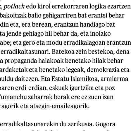
z,
potlach
edo kirol errekorraren logika ezartzen
 bakoitzak balio gehigarriren bat erantsi behar
dadin eta, era berean, erantzun handiago bat
ta jende gehiago hil behar da, eta inolako
gabe; eta gero eta modu erradikalagoan erantzun
 erradikaltasunari. Batekoa zein bestekoa, dena
a propaganda halakoak benetako hilak behar
ardaketak eta benetako legeak, demokrazia eta
huldu daitezen. Eta Estatu Islamikoa, armiarma
oaren erdi-erdian, eskuak igurtzika eta poz-
 Fumanchu zaharrak berak ere ez zuen izan
ragorik eta atsegin-emaileagorik.
erradikaltasunarekin du zerikusia. Gogora