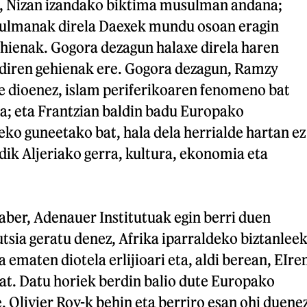
e, Nizan izandako biktima musulman andana;
ulmanak direla Daexek mundu osoan eragin
ehienak. Gogora dezagun halaxe direla haren
diren gehienak ere. Gogora dezagun, Ramzy
 dioenez, islam periferikoaren fenomeno bat
oa; eta Frantzian baldin badu Europako
ko guneetako bat, hala dela herrialde hartan ez
ik Aljeriako gerra, kultura, ekonomia eta
aber, Adenauer Institutuak egin berri duen
tsia geratu denez, Afrika iparraldeko biztanlee
 ematen diotela erlijioari eta, aldi berean, EIre
at. Datu horiek berdin balio dute Europako
 Olivier Roy-k behin eta berriro esan ohi duene