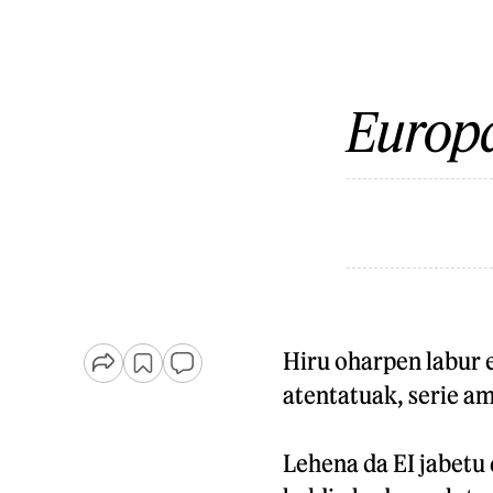
Europa
Hiru oharpen labur e
atentatuak, serie a
Lehena da EI jabetu 