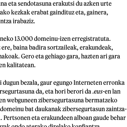
una eta sendotasuna erakutsi du azken urte
ako kezkak erabat gaindituz eta, gainera,
ntza irabaziz.
eneko 13.000 domeinu-izen erregistratuta.
 ere, baina badira sortzaileak, erakundeak,
akoak. Gero eta gehiago gara, hazten ari gara
en kalitatean.
i dugun bezala, gaur egungo Interneten erronka
segurtasuna da, eta hori berori da
.eus
-en lan
en webguneen zibersegurtasuna bermatzeko
domeinu bat daukanak zibersegurtasun zaintza-
. Pertsonen eta erakundeen alboan gaude behar
uzak ondo aterako direlako konfiantza