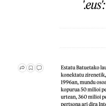
'.eus
Estatu Batuetako la
konektatu zirenetik,
1996an, mundu osoan
kopurua 50 milioi pe
urtean, 360 milioi p
pertsona ari dira I