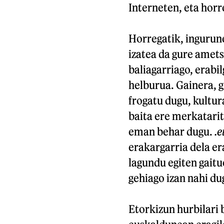
Interneten, eta horre
Horregatik, ingurun
izatea da gure amets
baliagarriago, erabil
helburua. Gainera, g
frogatu dugu, kultur
baita ere merkatarit
eman behar dugu.
.e
erakargarria dela er
lagundu egiten gaitu
gehiago izan nahi du
Etorkizun hurbilari 