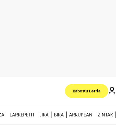
Babestu Berria
ZA
LARREPETIT
JIRA
BIRA
ARKUPEAN
ZINTAK