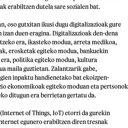
ak erabiltzen dutela sare sozialen bat.
n, oso gutxitan ikusi dugu digitalizazioak gure
 izan duen eragina. Digitalizazioak den-dena
atzeko era, ikasteko modua, arreta medikoa,
ak, erosketak egiteko modua, bankuekin
era, politika egiteko modua, kultura
 maila guztietan. Zalantzarik gabe,
ogien inpaktu handienetako bat ekoizpen-
kzio ekonomikoak egiteko moduan eta pertsonok
ko ditugun era berrietan gertatu da.
(Internet of Things, IoT) etorri da gurekin
nternet egunero erabiltzen diren tresnak