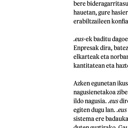
bere bideragarritas
hauetan, gure hasier
erabiltzaileen konfia
.eus
-ek baditu dago
Enpresak dira, batez
elkarteak eta norban
kantitatean eta hazt
Azken egunetan ikus
nagusienetakoa ziber
ildo nagusia.
.eus
dir
egiten dugu lan.
.eus
sistema ere badauka
duten guztirako. Ga