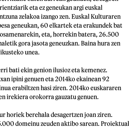
rientziarik eta ez geneukan argi euskal
tzuna zelakoa izango zen. Euskal Kulturaren
esa geneukan, 60 elkartek eta erakundek bat
posamenarekin, eta, horrekin batera, 26.500
aletik gora jasota geneuzkan. Baina hura zen
ikusteko unea.
rri bati ekin genion ilusioz eta kemenez.
txan ipini genuen eta 2014ko ekainean 92
ua erabiltzen hasi ziren. 2014ko euskararen
 irekiera orokorra gauzatu genuen.
r horiek berehala desagertzen joan ziren.
5.000 domeinu zeuden aktibo sarean. Proiektua