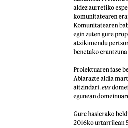
aldez aurretiko espe
komunitatearen eran
Komunitatearen bab
egin zuten gure pro
atxikimendu pertson
benetako erantzuna 
Proiektuaren fase be
Abiarazte aldia mar
aitzindari
.eus
domein
egunean domeinuaren
Gure hasierako beldu
2016ko urtarrilean 