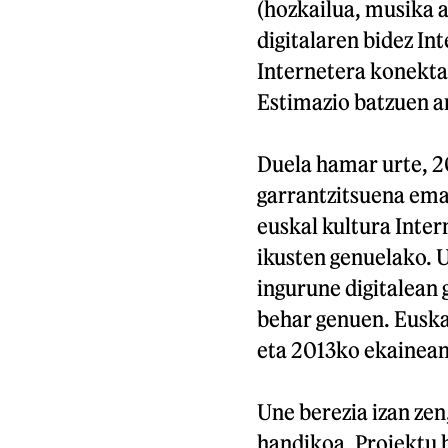
(hozkailua, musika a
digitalaren bidez In
Internetera konekta
Estimazio batzuen ar
Duela hamar urte, 
garrantzitsuena ema
euskal kultura Inter
ikusten genuelako. 
ingurune digitalean 
behar genuen. Euskal
eta 2013ko ekainean
Une berezia izan zen,
handikoa. Proiektu b