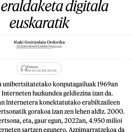
': eraldaketa digitala
euskaratik
Iñaki Goirizelaia Ordorika
2022KO MAIATZAREN 17A
00:00
Entzun
00:00:00
00:00:00
u unibertsitatetako konputagailuak 1969an
 Interneten hazkundea geldiezina izan da.
 Internetera konektatutako erabiltzaileen
rtsonatik gorakoa izan zen lehen aldiz. 2000.
ertsona, eta, gaur egun, 2022an, 4.950 milioi
nterneten sartzen egunero. Azpimarratzekoa da