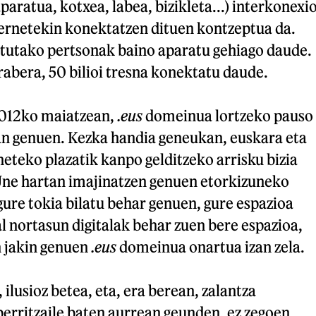
paratua, kotxea, labea, bizikleta...) interkonexi
ternetekin konektatzen dituen kontzeptua da.
tutako pertsonak baino aparatu gehiago daude.
abera, 50 bilioi tresna konektatu daude.
2012ko maiatzean,
.eus
domeinua lortzeko pauso
n genuen. Kezka handia geneukan, euskara eta
neteko plazatik kanpo gelditzeko arrisku bizia
Une hartan imajinatzen genuen etorkizuneko
gure tokia bilatu behar genuen, gure espazioa
 nortasun digitalak behar zuen bere espazioa,
 jakin genuen
.eus
domeinua onartua izan zela.
 ilusioz betea, eta, era berean, zalantza
erritzaile baten aurrean geunden, ez zegoen