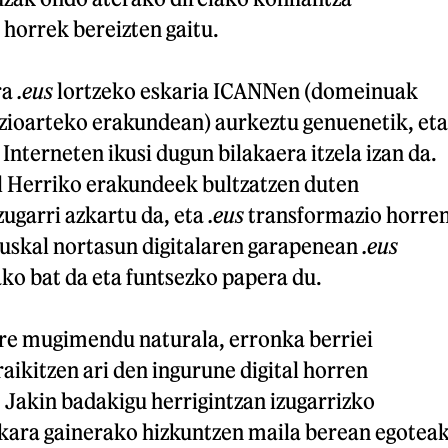
 horrek bereizten gaitu.
ra
.eus
lortzeko eskaria ICANNen (domeinuak
zioarteko erakundean) aurkeztu genuenetik, eta
terneten ikusi dugun bilakaera itzela izan da.
 Herriko erakundeek bultzatzen duten
zugarri azkartu da, eta
.eus
transformazio horre
Euskal nortasun digitalaren garapenean
.eus
ko bat da eta funtsezko papera du.
ure mugimendu naturala, erronka berriei
raikitzen ari den ingurune digital horren
 Jakin badakigu herrigintzan izugarrizko
skara gainerako hizkuntzen maila berean egotea