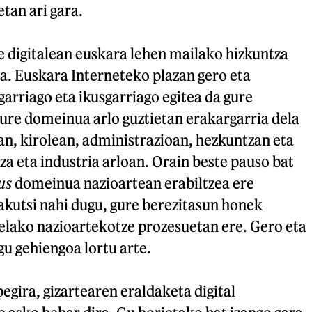
tan ari gara.
e digitalean euskara lehen mailako hizkuntza
a. Euskara Interneteko plazan gero eta
garriago eta ikusgarriago egitea da gure
ure domeinua arlo guztietan erakargarria dela
an, kirolean, administrazioan, hezkuntzan eta
za eta industria arloan. Orain beste pauso bat
us
domeinua nazioartean erabiltzea ere
akutsi nahi dugu, gure berezitasun honek
elako nazioartekotze prozesuetan ere. Gero eta
gu gehiengoa lortu arte.
begira, gizartearen eraldaketa digital