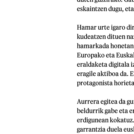
eskaintzen dugu, eta
Hamar urte igaro di
kudeatzen dituen na
hamarkada honetan In
Europako eta Euskal
eraldaketa digitala i
eragile aktiboa da. 
protagonista horieta
Aurrera egitea da g
beldurrik gabe eta e
erdigunean kokatuz.
garrantzia duela eu