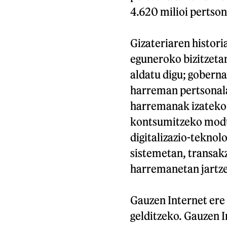
4.620 milioi pertson
Gizateriaren historia
eguneroko bizitzetan
aldatu digu; gobern
harreman pertsonal
harremanak izateko 
kontsumitzeko modua
digitalizazio-teknol
sistemetan, transa
harremanetan jartze
Gauzen Internet ere 
gelditzeko. Gauzen I