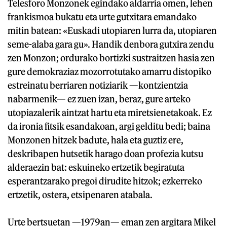
Telesforo Monzonek egindako aldarria omen, lehen
frankismoa bukatu eta urte gutxitara emandako
mitin batean: «Euskadi utopiaren lurra da, utopiaren
seme-alaba gara gu». Handik denbora gutxira zendu
zen Monzon; ordurako bortizki sustraitzen hasia zen
gure demokraziaz mozorrotutako amarru distopiko
estreinatu berriaren notiziarik —kontzientzia
nabarmenik— ez zuen izan, beraz, gure arteko
utopiazalerik aintzat hartu eta miretsienetakoak. Ez
da ironia fitsik esandakoan, argi gelditu bedi; baina
Monzonen hitzek badute, hala eta guztiz ere,
deskribapen hutsetik harago doan profezia kutsu
alderaezin bat: eskuineko ertzetik begiratuta
esperantzarako pregoi dirudite hitzok; ezkerreko
ertzetik, ostera, etsipenaren atabala.
Urte bertsuetan —1979an— eman zen argitara Mikel