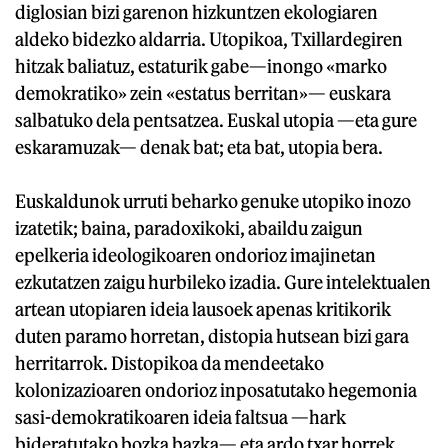
diglosian bizi garenon hizkuntzen ekologiaren
aldeko bidezko aldarria. Utopikoa, Txillardegiren
hitzak baliatuz, estaturik gabe—inongo «marko
demokratiko» zein «estatus berritan»— euskara
salbatuko dela pentsatzea. Euskal utopia —eta gure
eskaramuzak— denak bat; eta bat, utopia bera.
Euskaldunok urruti beharko genuke utopiko inozo
izatetik; baina, paradoxikoki, abaildu zaigun
epelkeria ideologikoaren ondorioz imajinetan
ezkutatzen zaigu hurbileko izadia. Gure intelektualen
artean utopiaren ideia lausoek apenas kritikorik
duten paramo horretan, distopia hutsean bizi gara
herritarrok. Distopikoa da mendeetako
kolonizazioaren ondorioz inposatutako hegemonia
sasi-demokratikoaren ideia faltsua —hark
bideratutako bozka bazka— eta ardo txar horrek