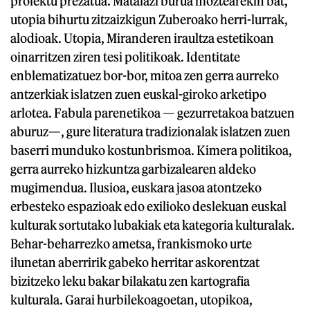
proiektu prezatua. Matalazi burua moztearekin bat,
utopia bihurtu zitzaizkigun Zuberoako herri-lurrak,
alodioak. Utopia, Miranderen iraultza estetikoan
oinarritzen ziren tesi politikoak. Identitate
enblematizatuez bor-bor, mitoa zen gerra aurreko
antzerkiak islatzen zuen euskal-giroko arketipo
arlotea. Fabula parenetikoa — gezurretakoa batzuen
aburuz—, gure literatura tradizionalak islatzen zuen
baserri munduko kostunbrismoa. Kimera politikoa,
gerra aurreko hizkuntza garbizalearen aldeko
mugimendua. Ilusioa, euskara jasoa atontzeko
erbesteko espazioak edo exilioko deslekuan euskal
kulturak sortutako lubakiak eta kategoria kulturalak.
Behar-beharrezko ametsa, frankismoko urte
ilunetan aberririk gabeko herritar askorentzat
bizitzeko leku bakar bilakatu zen kartografia
kulturala. Garai hurbilekoagoetan, utopikoa,