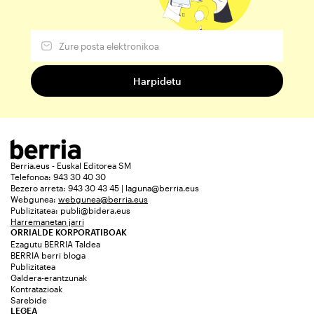
Berria.eus - Euskal Editorea SM
Telefonoa: 943 30 40 30
Bezero arreta: 943 30 43 45 | laguna@berria.eus
Webgunea:
webgunea@berria.eus
Publizitatea:
publi@bidera.eus
Harremanetan jarri
ORRIALDE KORPORATIBOAK
Ezagutu BERRIA Taldea
BERRIA berri bloga
Publizitatea
Galdera-erantzunak
Kontratazioak
Sarebide
LEGEA