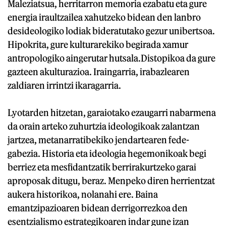
Maleziatsua, herritarron memoria ezabatu eta gure
energia iraultzailea xahutzeko bidean den lanbro
desideologiko lodiak bideratutako gezur unibertsoa.
Hipokrita, gure kulturarekiko begirada xamur
antropologiko aingerutar hutsala.Distopikoa da gure
gazteen akulturazioa. Iraingarria, irabazlearen
zaldiaren irrintzi ikaragarria.
Lyotarden hitzetan, garaiotako ezaugarri nabarmena
da orain arteko zuhurtzia ideologikoak zalantzan
jartzea, metanarratibekiko jendartearen fede-
gabezia. Historia eta ideologia hegemonikoak begi
berriez eta mesfidantzatik berrirakurtzeko garai
aproposak ditugu, beraz. Menpeko diren herrientzat
aukera historikoa, nolanahi ere. Baina
emantzipazioaren bidean derrigorrezkoa den
esentzialismo estrategikoaren indar gune izan