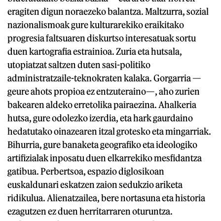
eragiten digun noraezeko balantza. Maltzurra, sozial
nazionalismoak gure kulturarekiko eraikitako
progresia faltsuaren diskurtso interesatuak sortu
duen kartografia estrainioa. Zuria eta hutsala,
utopiatzat saltzen duten sasi-politiko
administratzaile-teknokraten kalaka. Gorgarria —
geure ahots propioa ez entzuteraino—, aho zurien
bakearen aldeko erretolika pairaezina. Ahalkeria
hutsa, gure odolezko izerdia, eta hark gaurdaino
hedatutako oinazearen itzal grotesko eta mingarriak.
Bihurria, gure banaketa geografiko eta ideologiko
artifizialak inposatu duen elkarrekiko mesfidantza
gatibua. Perbertsoa, espazio diglosikoan
euskaldunari eskatzen zaion sedukzio ariketa
ridikulua. Alienatzailea, bere nortasuna eta historia
ezagutzen ez duen herritarraren oturuntza.