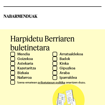
NABARMENDUAK
Harpidetu Berriaren
buletinetara
Mendia
Arratsaldekoa
Goizekoa
Badok
Astekaria
Kinka
Kazetaritza
Gipuzkoa
Bizkaia
Araba
Nafarroa
Iparraldea
Izena ematean
pribatutasun politika
onartzen duzu.