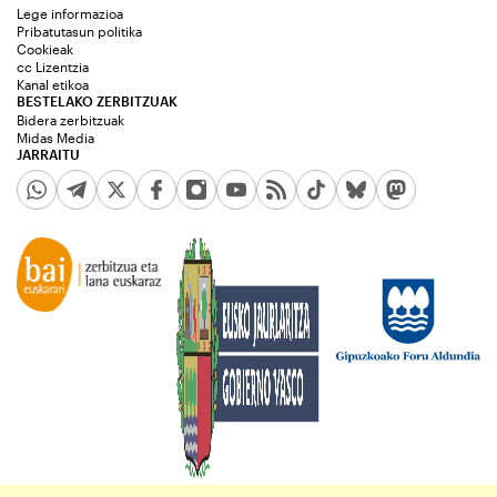
Lege informazioa
Pribatutasun politika
Cookieak
cc Lizentzia
Kanal etikoa
BESTELAKO ZERBITZUAK
Bidera zerbitzuak
Midas Media
JARRAITU