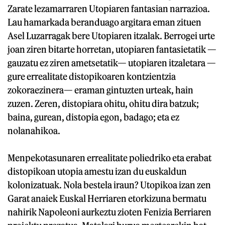
Zarate lezamarraren Utopiaren fantasian narrazioa.
Lau hamarkada beranduago argitara eman zituen
Asel Luzarragak bere Utopiaren itzalak. Berrogei urte
joan ziren bitarte horretan, utopiaren fantasietatik —
gauzatu ez ziren ametsetatik— utopiaren itzaletara —
gure errealitate distopikoaren kontzientzia
zokoraezinera— eraman gintuzten urteak, hain
zuzen. Zeren, distopiara ohitu, ohitu dira batzuk;
baina, gurean, distopia egon, badago; eta ez
nolanahikoa.
Menpekotasunaren errealitate poliedriko eta erabat
distopikoan utopia amestu izan du euskaldun
kolonizatuak. Nola bestela iraun? Utopikoa izan zen
Garat anaiek Euskal Herriaren etorkizuna bermatu
nahirik Napoleoni aurkeztu zioten Fenizia Berriaren