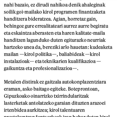
nahi bazaio, ez dirudi nahikoa denik ahaleginak
soilik goi-mailako kirol programen finantzaketa
handitzera bideratzea. Agian, horretaz gain,
behingoz gure errealitateari aurrez aurre begiratu
eta eskaintza aberasten eta haren kalitate-maila
handitzen lagunduko duten egiturazko neurriak
hartzeko unea da, bereziki arlo hauetan: kudeaketa
mailan —kirol politika—, baliabideak —kirol
instalazioak— eta teknikarien kualifikazioa —
gaikuntza eta profesionalizazioa—.
Metalen distirak ez gaitzala autokonplazentziara
eraman, asko baitago egiteke. Boteprontoan,
Gipuzkoako oinarrizko txirrindularitzak
lasterketak antolatzeko garaian dituzten arazoei
irtenbidea aurkitzea; kirol talentuaren