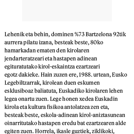
Lehenik eta behin, dominen %73 Bartzelona 92tik
aurrera pilatu izana, besteak beste, 80ko
hamarkadan ematen den kirolaren
jendarteratzeari eta hastapen adinean
egituratutako kirol-eskaintza ezartzeari
egotz dakieke. Hain zuzen ere, 1988. urtean, Eusko
Legebiltzarrak, kirolean duen eskumen
esklusiboaz baliatuta, Euskadiko kirolaren lehen
legea onartu zuen. Lege honen xedea Euskadin
kirola eta kultura fisikoa antolatzea zen eta,
besteak beste, eskola-adinean kirol-aniztasunean
oinarritutako hastapen eredu bat ezartzearen alde
egiten zuen. Horrela, ikasle guztiek, ziklikoki,