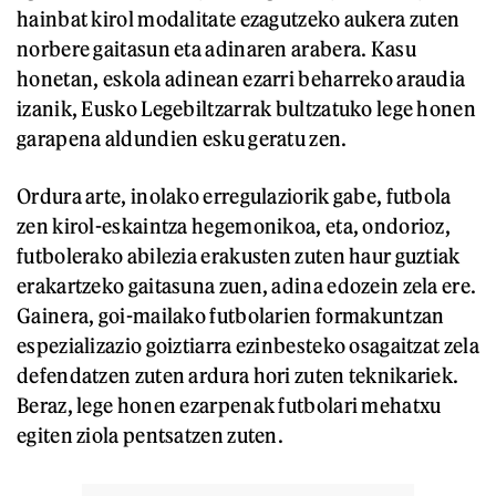
hainbat kirol modalitate ezagutzeko aukera zuten
norbere gaitasun eta adinaren arabera. Kasu
honetan, eskola adinean ezarri beharreko araudia
izanik, Eusko Legebiltzarrak bultzatuko lege honen
garapena aldundien esku geratu zen.
Ordura arte, inolako erregulaziorik gabe, futbola
zen kirol-eskaintza hegemonikoa, eta, ondorioz,
futbolerako abilezia erakusten zuten haur guztiak
erakartzeko gaitasuna zuen, adina edozein zela ere.
Gainera, goi-mailako futbolarien formakuntzan
espezializazio goiztiarra ezinbesteko osagaitzat zela
defendatzen zuten ardura hori zuten teknikariek.
Beraz, lege honen ezarpenak futbolari mehatxu
egiten ziola pentsatzen zuten.