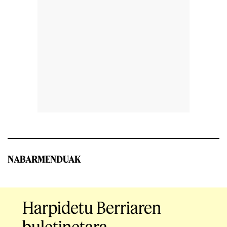
NABARMENDUAK
Harpidetu Berriaren
buletinetara