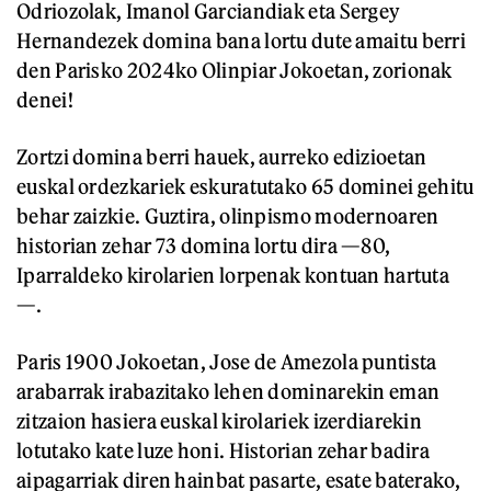
Odriozolak, Imanol Garciandiak eta Sergey
Hernandezek domina bana lortu dute amaitu berri
den Parisko 2024ko Olinpiar Jokoetan, zorionak
denei!
Zortzi domina berri hauek, aurreko edizioetan
euskal ordezkariek eskuratutako 65 dominei gehitu
behar zaizkie. Guztira, olinpismo modernoaren
historian zehar 73 domina lortu dira —80,
Iparraldeko kirolarien lorpenak kontuan hartuta
—.
Paris 1900 Jokoetan, Jose de Amezola puntista
arabarrak irabazitako lehen dominarekin eman
zitzaion hasiera euskal kirolariek izerdiarekin
lotutako kate luze honi. Historian zehar badira
aipagarriak diren hainbat pasarte, esate baterako,