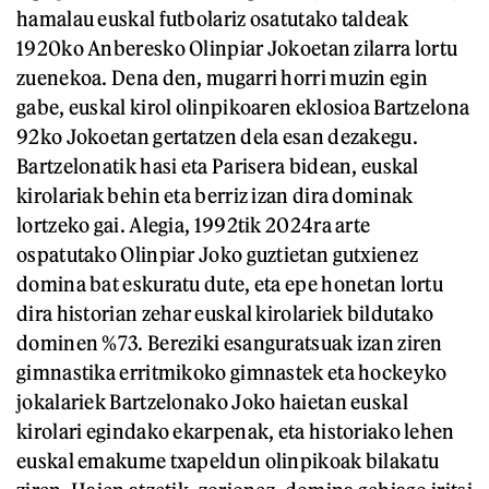
hamalau euskal futbolariz osatutako taldeak
1920ko Anberesko Olinpiar Jokoetan zilarra lortu
zuenekoa. Dena den, mugarri horri muzin egin
gabe, euskal kirol olinpikoaren eklosioa Bartzelona
92ko Jokoetan gertatzen dela esan dezakegu.
Bartzelonatik hasi eta Parisera bidean, euskal
kirolariak behin eta berriz izan dira dominak
lortzeko gai. Alegia, 1992tik 2024ra arte
ospatutako Olinpiar Joko guztietan gutxienez
domina bat eskuratu dute, eta epe honetan lortu
dira historian zehar euskal kirolariek bildutako
dominen %73. Bereziki esanguratsuak izan ziren
gimnastika erritmikoko gimnastek eta hockeyko
jokalariek Bartzelonako Joko haietan euskal
kirolari egindako ekarpenak, eta historiako lehen
euskal emakume txapeldun olinpikoak bilakatu