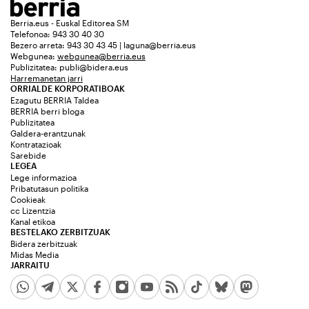
Berria.eus - Euskal Editorea SM
Telefonoa: 943 30 40 30
Bezero arreta: 943 30 43 45 | laguna@berria.eus
Webgunea:
webgunea@berria.eus
Publizitatea:
publi@bidera.eus
Harremanetan jarri
ORRIALDE KORPORATIBOAK
Ezagutu BERRIA Taldea
BERRIA berri bloga
Publizitatea
Galdera-erantzunak
Kontratazioak
Sarebide
LEGEA
Lege informazioa
Pribatutasun politika
Cookieak
cc Lizentzia
Kanal etikoa
BESTELAKO ZERBITZUAK
Bidera zerbitzuak
Midas Media
JARRAITU