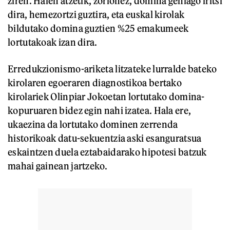
ziren. Haien atzetik, zorionez, domina gehiago iritsi
dira, hemezortzi guztira, eta euskal kirolak
bildutako domina guztien %25 emakumeek
lortutakoak izan dira.
Erredukzionismo-ariketa litzateke lurralde bateko
kirolaren egoeraren diagnostikoa bertako
kirolariek Olinpiar Jokoetan lortutako domina-
kopuruaren bidez egin nahi izatea. Hala ere,
ukaezina da lortutako dominen zerrenda
historikoak datu-sekuentzia aski esanguratsua
eskaintzen duela eztabaidarako hipotesi batzuk
mahai gainean jartzeko.