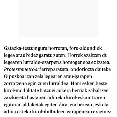
Gatazka-testuinguru horretan, foru-aldundiek
legea arau bidez garatu zuten. Horrek azaltzen du
legearen lurralde-ezarpena homogeneoa ez izatea.
Protestometroari
erreparatuta, ondoriozta daiteke
Gipuzkoa izan zela legearen arau-garapen
zorrotzena egin zuen lurraldea. Honi esker, beste
kirol-modalitate batzuei aukera berriak zabaltzen
zaizkie eta hastapen adineko kirol-eskaintzaren
egituran aldaketak egiten dira, era berean, eskola
adina osteko kirol-ibilbideen garapenean eraginez.