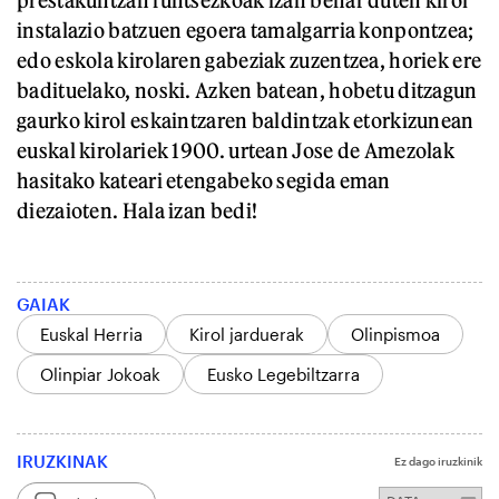
prestakuntzan funtsezkoak izan behar duten kirol
instalazio batzuen egoera tamalgarria konpontzea;
edo eskola kirolaren gabeziak zuzentzea, horiek ere
badituelako, noski. Azken batean, hobetu ditzagun
gaurko kirol eskaintzaren baldintzak etorkizunean
euskal kirolariek 1900. urtean Jose de Amezolak
hasitako kateari etengabeko segida eman
diezaioten. Hala izan bedi!
GAIAK
Euskal Herria
Kirol jarduerak
Olinpismoa
Olinpiar Jokoak
Eusko Legebiltzarra
IRUZKINAK
Ez dago iruzkinik