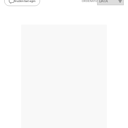
Iruzkin bat egin
ORDENATU