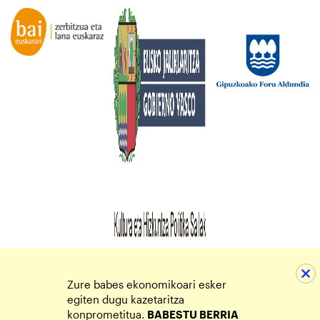
Zure babes ekonomikoari esker
egiten dugu kazetaritza
konprometitua.
BABESTU BERRIA