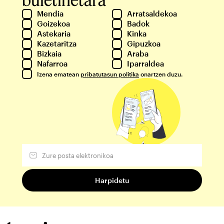
Mendia
Arratsaldekoa
Goizekoa
Badok
Astekaria
Kinka
Kazetaritza
Gipuzkoa
Bizkaia
Araba
Nafarroa
Iparraldea
Izena ematean
pribatutasun politika
onartzen duzu.