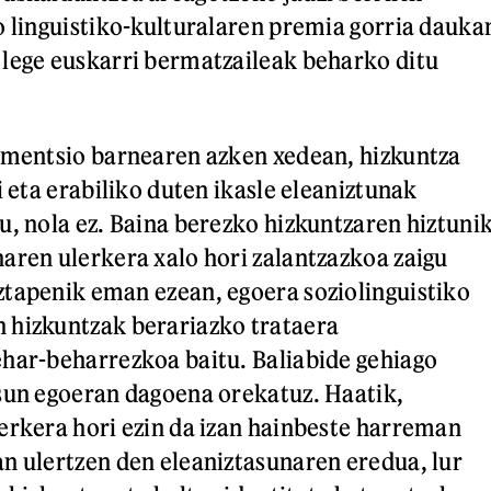
o linguistiko-kulturalaren premia gorria dauka
lege euskarri bermatzaileak beharko ditu
imentsio barnearen azken xedean, hizkuntza
i eta erabiliko duten ikasle eleaniztunak
u, nola ez. Baina berezko hizkuntzaren hiztuni
aren ulerkera xalo hori zalantzazkoa zaigu
tapenik eman ezean, egoera soziolinguistiko
 hizkuntzak berariazko trataera
har-beharrezkoa baitu. Baliabide gehiago
sun egoeran dagoena orekatuz. Haatik,
erkera hori ezin da izan hainbeste harreman
n ulertzen den eleaniztasunaren eredua, lur