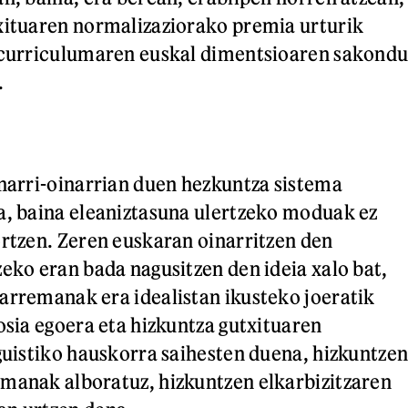
xituaren normalizaziorako premia urturik
a curriculumaren euskal dimentsioaren sakond
.
inarri-oinarrian duen hezkuntza sistema
a, baina eleaniztasuna ulertzeko moduak ez
ortzen. Zeren euskaran oinarritzen den
zeko eran bada nagusitzen den ideia xalo bat,
arremanak era idealistan ikusteko joeratik
osia egoera eta hizkuntza gutxituaren
nguistiko hauskorra saihesten duena, hizkuntze
manak alboratuz, hizkuntzen elkarbizitzaren