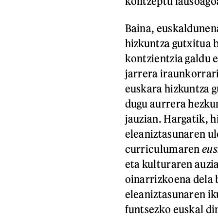
kontzeptu lausoago
Baina, euskaldunen
hizkuntza gutxitua 
kontzientzia galdu
jarrera iraunkorrari
euskara hizkuntza g
dugu aurrera hezku
jauzian. Hargatik, 
eleaniztasunaren ul
curriculumaren
eus
eta kulturaren auzi
oinarrizkoena dela 
eleaniztasunaren ik
funtsezko euskal di