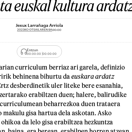
ta euskal kultura ardat
Jexux Larrañaga Arriola
2023KO OTSAILAREN 9A
00:00
Entzun
00:00:00
00:00:00
ian curriculum berriaz ari garela, definizio
irik behinena bihurtu da
euskara ardatz
Ertz desberdinetik uler liteke bere esanahia,
 zertarako erabiltzen duen; halere, balirudike
curriculumean beharrezkoa duen trataera
 makulu gisa hartua dela askotan. Asko
 ohikoa da lelo gisa erabiltzea hezkuntza
an, baina, era berean, erabilpen horren atzean,