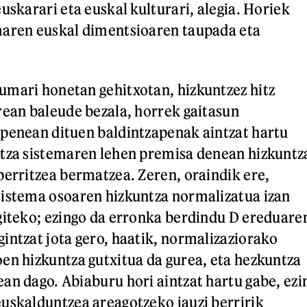
uskarari eta euskal kulturari, alegia. Horiek
maren euskal dimentsioaren taupada eta
mari honetan gehitxotan, hizkuntzez hitz
rean baleude bezala, horrek gaitasun
penean dituen baldintzapenak aintzat hartu
ntza sistemaren lehen premisa denean hizkuntz
berritzea bermatzea. Zeren, oraindik ere,
sistema osoaren hizkuntza normalizatua izan
giteko; ezingo da erronka berdindu D ereduare
intzat jota gero, haatik, normalizaziorako
en hizkuntza gutxitua da gurea, eta hezkuntza
an dago. Abiaburu hori aintzat hartu gabe, ezi
uskalduntzea areagotzeko jauzi berririk