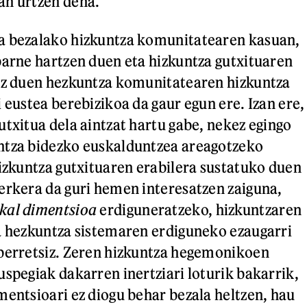
an urtzen dena.
a bezalako hizkuntza komunitatearen kasuan,
barne hartzen duen eta hizkuntza gutxituaren
 ez duen hezkuntza komunitatearen hizkuntza
 eustea berebizikoa da gaur egun ere. Izan ere,
utxitua dela aintzat hartu gabe, nekez egingo
ntza bidezko euskalduntzea areagotzeko
hizkuntza gutxituaren erabilera sustatuko duen
erkera da guri hemen interesatzen zaiguna,
kal dimentsioa
erdiguneratzeko, hizkuntzaren
a hezkuntza sistemaren erdiguneko ezaugarri
berretsiz. Zeren hizkuntza hegemonikoen
uspegiak dakarren inertziari loturik bakarrik,
mentsioari ez diogu behar bezala heltzen, hau