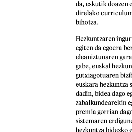
da, eskutik doazen e
direlako curriculu
bihotza.
Hezkuntzaren inguru
egiten da egoera be
eleaniztunaren gara
gabe, euskal hezku
gutxiagotuaren bizi
euskara hezkuntza 
dadin, bidea dago e
zabalkundearekin eg
premia gorrian dago
sistemaren erdigune
hezkuntza bidezko e