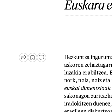
Euskara e
Hezkuntza ingurumar
askoren zehaztagarr
luzakia erabiltzea. 
nork, nola, noiz eta
euskal dimentsioak
sakonagoa zuritzeko
iradokitzen duenez,
eragileen diskurtso