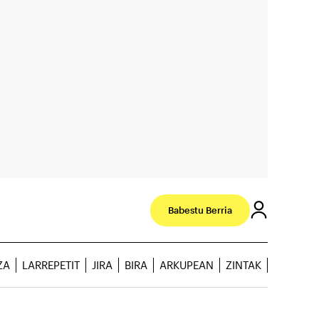
Babestu Berria
ZA
LARREPETIT
JIRA
BIRA
ARKUPEAN
ZINTAK