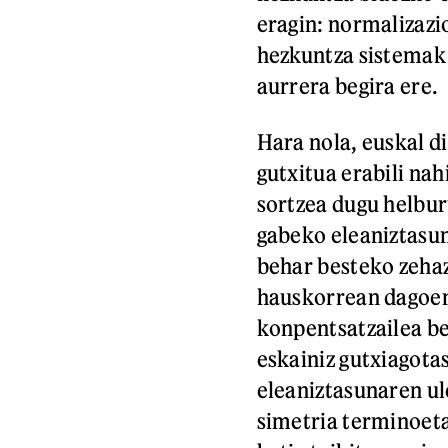
eragin: normalizazi
hezkuntza sistemak 
aurrera begira ere.
Hara nola, euskal d
gutxitua erabili nah
sortzea dugu helbur
gabeko eleaniztasun
behar besteko zehaz
hauskorrean dagoen
konpentsatzailea be
eskainiz gutxiagota
eleaniztasunaren ul
simetria terminoeta