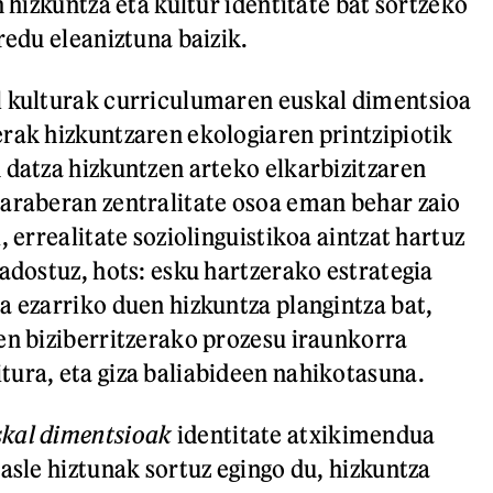
n hizkuntza eta kultur identitate bat sortzeko
redu eleaniztuna baizik.
l kulturak curriculumaren euskal dimentsioa
rak hizkuntzaren ekologiaren printzipiotik
 datza hizkuntzen arteko elkarbizitzaren
araberan zentralitate osoa eman behar zaio
, errealitate soziolinguistikoa aintzat hartuz
 adostuz, hots: esku hartzerako estrategia
a ezarriko duen hizkuntza plangintza bat,
en biziberritzerako prozesu iraunkorra
ura, eta giza baliabideen nahikotasuna.
skal dimentsioak
identitate atxikimendua
asle hiztunak sortuz egingo du, hizkuntza