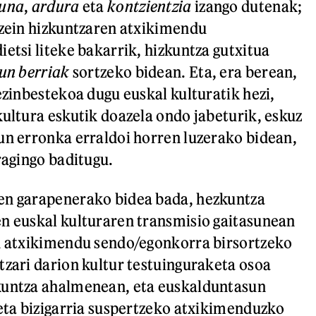
suna
,
ardura
eta
kontzientzia
izango dutenak;
 zein hizkuntzaren atxikimendu
etsi liteke bakarrik, hizkuntza gutxitua
tun berriak
sortzeko bidean. Eta, era berean,
ezinbestekoa dugu euskal kulturatik hezi,
kultura eskutik doazela ondo jabeturik, eskuz
un erronka erraldoi horren luzerako bidean,
ragingo baditugu.
en garapenerako bidea bada, hezkuntza
n euskal kulturaren transmisio gaitasunean
en atxikimendu sendo/egonkorra birsortzeko
tzari darion kultur testuinguraketa osoa
kuntza ahalmenean, eta euskalduntasun
 eta bizigarria suspertzeko atxikimenduzko