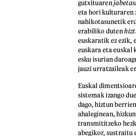
gutxituaren
jabeta
eta hori kulturaren
nahikotasunetik erdi
erabiliko duten
hiz
euskaratik ez ezik, 
euskara eta euskal 
esku isurian daroag
jauzi urratzaileak e
Euskal dimentsioar
sistemak izango due
dago, hiztun berri
ahaleginean, hizkun
transmititzeko hez
abegikor, sustraitu