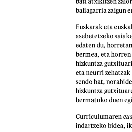
bati atxikitzen zaio
baliagarria zaigun e
Euskarak eta euska
asebetetzeko saiake
edaten du, horretan
bermea, eta horren 
hizkuntza gutxituari
eta neurri zehatzak
sendo bat, norabide
hizkuntza gutxituar
bermatuko duen egit
Curriculumaren
eu
indartzeko bidea, ik