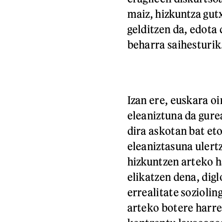
maiz, hizkuntza gut
gelditzen da, edot
beharra saihesturik
Izan ere, euskara o
eleaniztuna da gure
dira askotan bat et
eleaniztasuna ulert
hizkuntzen arteko h
elikatzen dena, digl
errealitate sozioli
arteko botere harre