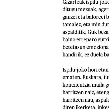
Gizarteak ispilu-jok
ditugu mezuak, ager
gauzei eta baloreei 
tamalez, eta min dut
aspalditik. Guk bez
baino erreparo gutxi
betetasun emoziona
handirik, ez duela b
Ispilu-joko horreta
ematen. Euskara, fu
kontzientzia maila 
harritzen naiz, eten
harritzen nau, aspa
diren ikerketa, inke