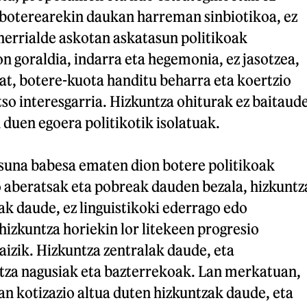
 boterearekin daukan harreman sinbiotikoa, ez
errialde askotan askatasun politikoak
n goraldia, indarra eta hegemonia, ez jasotzea,
at, botere-kuota handitu beharra eta koertzio
so interesgarria. Hizkuntza ohiturak ez baitaud
 duen egoera politikotik isolatuak.
suna babesa ematen dion botere politikoak
 aberatsak eta pobreak dauden bezala, hizkuntz
k daude, ez linguistikoki ederrago edo
 hizkuntza horiekin lor litekeen progresio
aizik. Hizkuntza zentralak daude, eta
ntza nagusiak eta bazterrekoak. Lan merkatuan,
an kotizazio altua duten hizkuntzak daude, eta