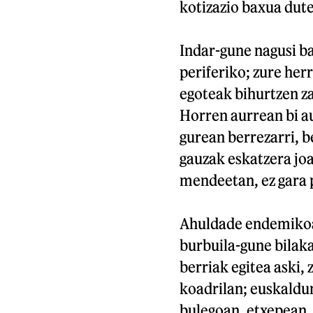
kotizazio baxua dut
Indar-gune nagusi ba
periferiko; zure her
egoteak bihurtzen za
Horren aurrean bi a
gurean berrezarri, b
gauzak eskatzera jo
mendeetan, ez gara 
Ahuldade endemikoa
burbuila-gune bilaka
berriak egitea aski,
koadrilan; euskaldun
bulegoan, etxepean, 