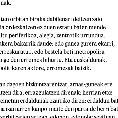
enak.
ten orbitan biraka dabilenari deitzen zaio
ria ordezkatzen ez duen estatu baten mende
itu periferikoa, alegia, zentrotik urrundua.
ukera bakarrik daude: edo gunea gurera ekarri,
erreskuratu... edo bestela beti metropolira
ango den erromes bihurtu. Eta euskaldunak,
politikaren aktore, erromesak baizik.
n dagoen hizkuntzarentzat, arnas-guneak ere
tzen dira, erraz zulatzen direnak: herrian etxe
 zeinetan erdaldunak ezarriko diren; erdaldun ba
a izan arren kanpo-maite den partaide berri ba
zerbitzarien artean, edonon, edonola; segituan