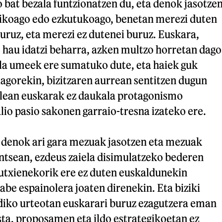
o bat bezala funtzionatzen du, eta denok jasotze
ikoago edo ezkutukoago, benetan merezi duten
buruz, eta merezi ez dutenei buruz. Euskara,
 hau idatzi beharra, azken multzo horretan dago
ala umeek ere sumatuko dute, eta haiek guk
agorekin, bizitzaren aurrean sentitzen dugun
lean euskarak ez daukala protagonismo
alio pasio sakonen garraio-tresna izateko ere.
n denok ari gara mezuak jasotzen eta mezuak
ntsean, ezdeus zaiela disimulatzeko bederen
gutxienekorik ere ez duten euskaldunekin
gabe espainolera joaten direnekin. Eta biziki
ldiko urteotan euskarari buruz ezagutzera eman
sta, proposamen eta ildo estrategikoetan ez