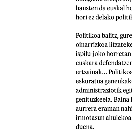
hausten da euskal 
hori ez delako politi
Politikoa balitz, gu
oinarrizkoa litzatek
ispilu-joko horretan
euskara defendatzen,
ertzainak... Politiko
eskuratua geneukake
administraziotik egi
genituzkeela. Baina
aurrera eraman nahi
irmotasun ahulekoa i
duena.