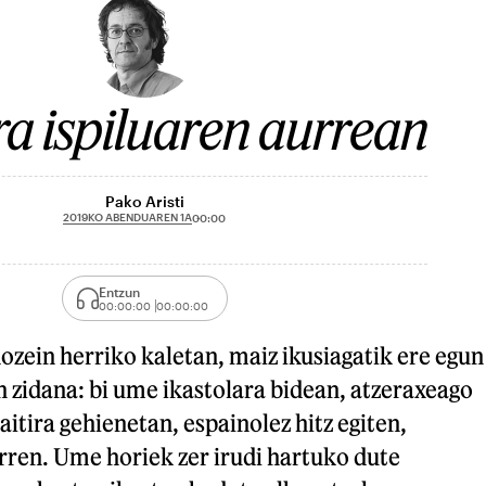
a ispiluaren aurrean
Pako Aristi
2019KO ABENDUAREN 1A
00:00
Entzun
00:00:00
00:00:00
ozein herriko kaletan, maiz ikusiagatik ere egun
 zidana: bi ume ikastolara bidean, atzeraxeago
tira gehienetan, espainolez hitz egiten,
rren. Ume horiek zer irudi hartuko dute