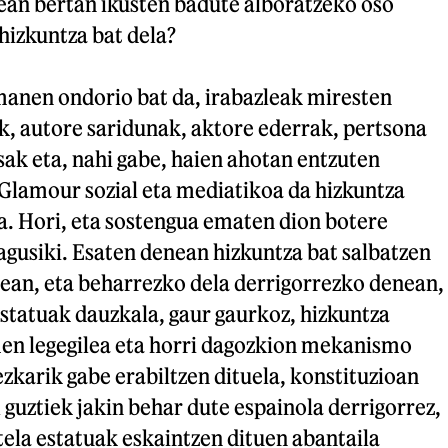
xean bertan ikusten badute alboratzeko oso
hizkuntza bat dela?
manen ondorio bat da, irabazleak miresten
k, autore saridunak, aktore ederrak, pertsona
ak eta, nahi gabe, haien ahotan entzuten
 Glamour sozial eta mediatikoa da hizkuntza
a. Hori, eta sostengua ematen dion botere
nagusiki. Esaten denean hizkuntza bat salbatzen
ean, eta beharrezko dela derrigorrezko denean,
statuak dauzkala, gaur gaurkoz, hizkuntza
en legegilea eta horri dagozkion mekanismo
ezkarik gabe erabiltzen dituela, konstituzioan
l guztiek jakin behar dute espainola derrigorrez,
tela estatuak eskaintzen dituen abantaila