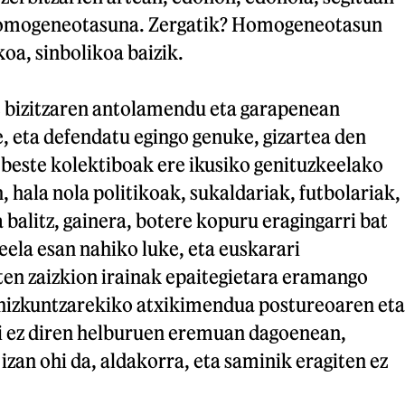
homogeneotasuna. Zergatik? Homogeneotasun
koa, sinbolikoa baizik.
re bizitzaren antolamendu eta garapenean
e, eta defendatu egingo genuke, gizartea den
 beste kolektiboak ere ikusiko genituzkeelako
 hala nola politikoak, sukaldariak, futbolariak,
a balitz, gainera, botere kopuru eragingarri bat
ela esan nahiko luke, eta euskarari
ten zaizkion irainak epaitegietara eramango
 hizkuntzarekiko atxikimendua postureoaren eta
 ez diren helburuen eremuan dagoenean,
zan ohi da, aldakorra, eta saminik eragiten ez