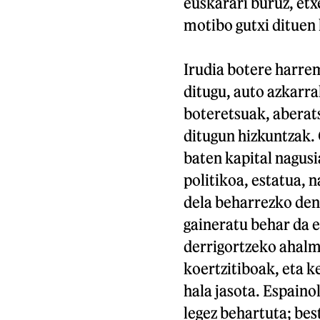
euskarari buruz, et
motibo gutxi dituen 
Irudia botere harre
ditugu, auto azkarra
boteretsuak, aberats
ditugun hizkuntzak.
baten kapital nagusi
politikoa, estatua, 
dela beharrezko den
gaineratu behar da e
derrigortzeko ahalm
koertzitiboak, eta k
hala jasota. Espaino
legez behartuta; bes