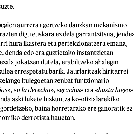
tuzte.
 begien aurrera agertzeko dauzkan mekanismo
erazten digu euskara ez dela garrantzitsua, jende
rri hura ikastera eta perfekzionatzera emana,
e, denda edo era guztietako instantzietan
bezala jokatzen dutela, erabiltzeko ahalegin
zailea errespetatu barik. Jaurlaritzak hiritarrei
zelango bulegoetan zenbat funtzionario
ias
», «
a la derecha
», «
gracias
» eta «
hasta luego
»
inda aski lukete hizkuntza ko-ofizialarekiko
 gordetzeko, baina horretarako ere ganoratik ez
nomiko derrotista hauetan.