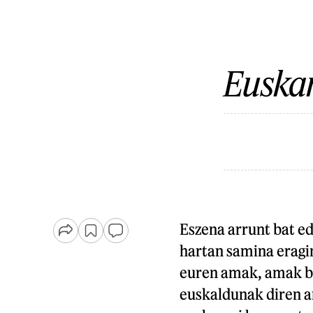
Euskar
Eszena arrunt bat ed
hartan samina eragin
euren amak, amak bai
euskaldunak diren a