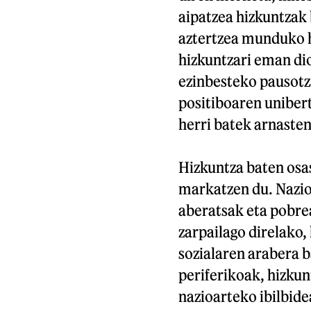
aipatzea hizkuntzak
aztertzea munduko h
hizkuntzari eman dio
ezinbesteko pausotz
positiboaren unibert
herri batek arnasten
Hizkuntza baten osa
markatzen du. Nazio
aberatsak eta pobrea
zarpailago direlako,
sozialaren arabera b
periferikoak, hizku
nazioarteko ibilbide