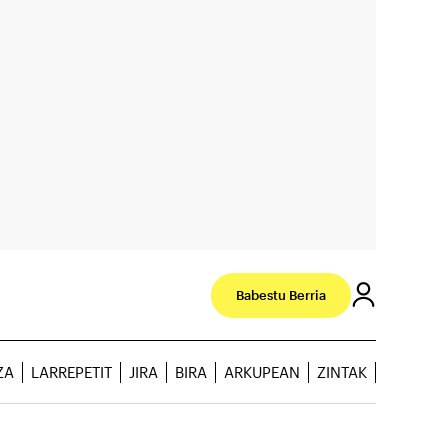
Babestu Berria
ZA
LARREPETIT
JIRA
BIRA
ARKUPEAN
ZINTAK