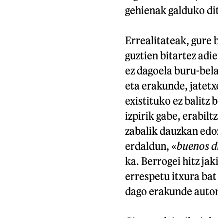
gehienak galduko di
Errealitateak, gure
guztien bitartez adi
ez dagoela buru-bela
eta erakunde, jatetx
existituko ez balitz 
izpirik gabe, erabilt
zabalik dauzkan edo
erdaldun, «
buenos d
ka. Berrogei hitz jak
errespetu itxura bat
dago erakunde auto