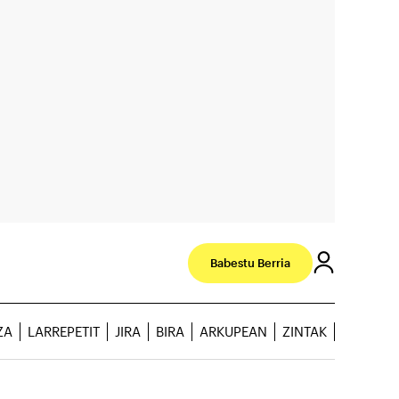
Babestu Berria
ZA
LARREPETIT
JIRA
BIRA
ARKUPEAN
ZINTAK