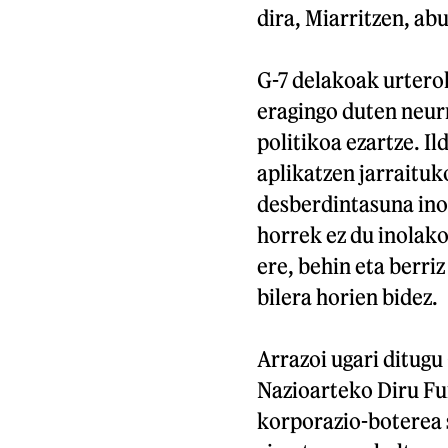
dira, Miarritzen, ab
G-7 delakoak urtero
eragingo duten neur
politikoa ezartze. Il
aplikatzen jarraituk
desberdintasuna inoi
horrek ez du inolako
ere, behin eta berri
bilera horien bidez.
Arrazoi ugari ditugu 
Nazioarteko Diru Fu
korporazio-boterea 