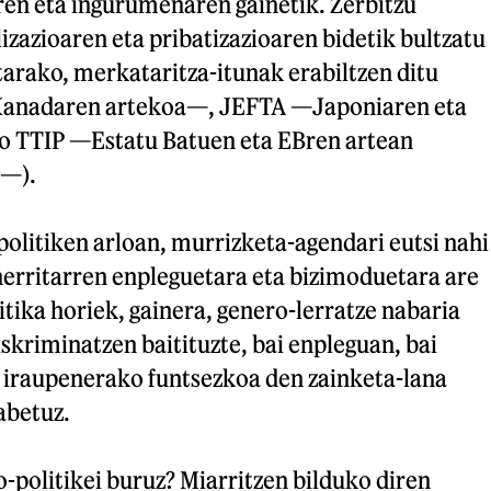
ren eta ingurumenaren gainetik. Zerbitzu
zazioaren eta pribatizazioaren bidetik bultzatu
etarako, merkataritza-itunak erabiltzen ditu
anadaren artekoa—, JEFTA —Japoniaren eta
o TTIP —Estatu Batuen eta EBren artean
a—).
politiken arloan, murrizketa-agendari eutsi nahi
herritarren enpleguetara eta bizimoduetara are
itika horiek, gainera, genero-lerratze nabaria
kriminatzen baitituzte, bai enpleguan, bai
n iraupenerako funtsezkoa den zainketa-lana
abetuz.
o-politikei buruz? Miarritzen bilduko diren