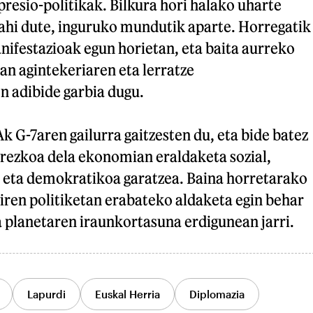
epresio-politikak. Bilkura hori halako uharte
nahi dute, inguruko mundutik aparte. Horregatik
nifestazioak egun horietan, eta baita aurreko
an agintekeriaren eta lerratze
 adibide garbia dugu.
 G-7aren gailurra gaitzesten du, eta bide batez
rezkoa dela ekonomian eraldaketa sozial,
a eta demokratikoa garatzea. Baina horretarako
diren politiketan erabateko aldaketa egin behar
ta planetaren iraunkortasuna erdigunean jarri.
Lapurdi
Euskal Herria
Diplomazia