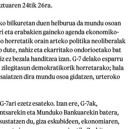
uztuaren 24tik 26ra.
ko bilkuretan duen helburua da mundu osoan
ri eta erabakien gaineko agenda ekonomiko-
do horretatik orain arteko politika neoliberalak
o dute, nahiz eta ekarritako ondorioetako bat
z ez bezala handitzea izan. G-7 delako esparru
 zilegitasun demokratikorik horretarako; hala
z saiatzen dira mundu osoa gidatzen, urteroko
G-7ari ezetz esateko. Izan ere, G-7ak,
ntsarekin eta Munduko Bankuarekin batera,
sustatzen du, giza eskubideen, ekonomiaren,