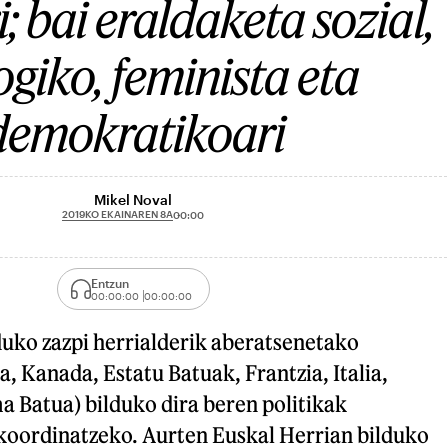
; bai eraldaketa sozial,
ogiko, feminista eta
demokratikoari
Mikel Noval
2019KO EKAINAREN 8A
00:00
Entzun
00:00:00
00:00:00
uko zazpi herrialderik aberatsenetako
 Kanada, Estatu Batuak, Frantzia, Italia,
a Batua) bilduko dira beren politikak
koordinatzeko. Aurten Euskal Herrian bilduko