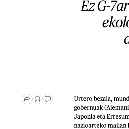
Ez G-7ari
ekol
Urtero bezala, mund
gobernuak (Alemania,
Japonia eta Erresum
nazioarteko mailan 