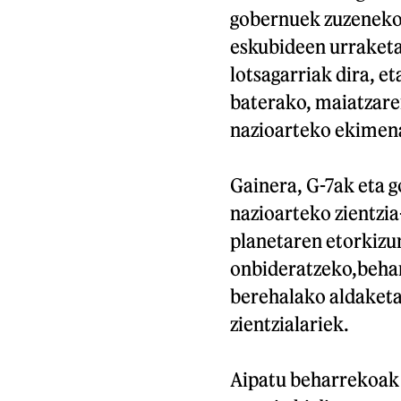
gobernuek zuzeneko 
eskubideen urraketa
lotsagarriak dira, et
baterako, maiatzare
nazioarteko ekimen
Gainera, G-7ak eta 
nazioarteko zientzi
planetaren etorkizu
onbideratzeko,behar
berehalako aldaketa
zientzialariek.
Aipatu beharrekoak d