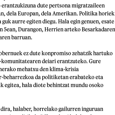
erantzukizuna dute pertsona migratzaileen
n, dela Europan, dela Amerikan. Politika horiek
a guk aurre egiten diegu. Hala egin genuen, esate
n 5ean, Durangon, Herrien arteko Besarkadare
aren barruan.
gobernuek ez dute konpromiso zehatzik hartuko
a-komunitatearen deiari erantzuteko. Gure
nerako mehatxu den klima-krisia
-beharrezkoa da politiketan erabateko eta
k egitea, hala diote behintzat mundu osoko
ira, halaber, horrelako gailurren inguruan