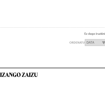
Ez dago iruzkin
ORDENATU
IZANGO ZAIZU