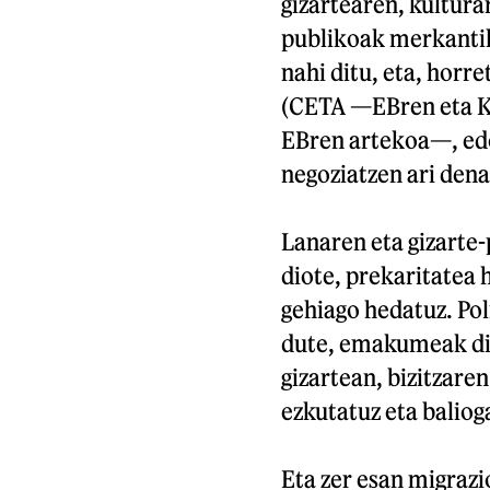
gizartearen, kultura
publikoak merkantili
nahi ditu, eta, horr
(CETA —EBren eta K
EBren artekoa—, ed
negoziatzen ari den
Lanaren eta gizarte-
diote, prekaritatea 
gehiago hedatuz. Pol
dute, emakumeak dis
gizartean, bizitzare
ezkutatuz eta baliog
Eta zer esan migrazi