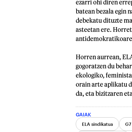
ezarri ohi diren err
batean bezala egin 
debekatu dituzte ma
asteetan ere. Horret
antidemokratikoaren
Horren aurrean, ELAk
gogoratzen du behar
ekologiko, feminist
orain arte aplikatu 
da, eta bizitzaren e
GAIAK
ELA sindikatua
G7