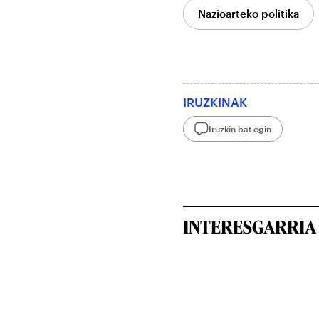
Nazioarteko politika
IRUZKINAK
Iruzkin bat egin
INTERESGARRIA 