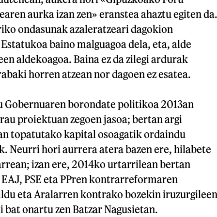
aren aurka izan zen» eranstea ahaztu egiten da
rriko ondasunak azaleratzeari dagokion
Estatukoa baino malguagoa dela, eta, alde
leen aldekoagoa. Baina ez da zilegi ardurak
abaki horren atzean nor dagoen ez esatea.
u Gobernuaren borondate politikoa 2013an
rau proiektuan zegoen jasoa; bertan argi
an topatutako kapital osoagatik ordaindu
k. Neurri hori aurrera atera bazen ere, hilabete
arrean; izan ere, 2014ko urtarrilean bertan
n EAJ, PSE eta PPren kontrarreformaren
ildu eta Aralarren kontrako bozekin iruzurgilee
 bat onartu zen Batzar Nagusietan.