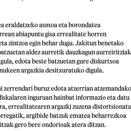
tea eraldatzeko asmoa eta borondatea
rean abiapuntu gisa errealitate horren
eta zintzoa egin behar dugu. Jakitun benetako
batzuetan aldez aurretik dauzkagun aurreiritziak
igula, edota beste batzuetan gure diskurtsoa
nukeen argazkia desitxuratuko digula.
ni zerrendari buruz edota atzerrian atzemandak
fiskalaren inguruan hainbat informazio eta datu
ira, errealitatearen argazki zuzena distortsionat
orregatik, argibide batzuk ematea beharrezkoa
itzak gero bere ondorioak atera ditzan.