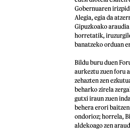
Gobernuaren irizpide
Alegia, egia da atze
Gipuzkoako araudia 
horretatik, iruzurgi
banatzeko orduan er
Bildu buru duen For
aurkeztu zuen foru a
zehazten zen ezkutu
beharko zirela zerga
gutxi iraun zuen ind
behera erori baitze
ondorioz; horrela, B
aldekoago zen araudi