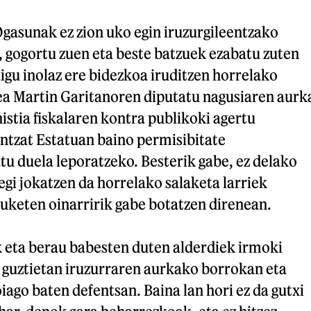
gasunak ez zion uko egin iruzurgileentzako
, gogortu zuen eta beste batzuek ezabatu zuten
aigu inolaz ere bidezkoa iruditzen horrelako
a Martin Garitanoren diputatu nagusiaren aurk
stia fiskalaren kontra publikoki agertu
ntzat Estatuan baino permisibitate
u duela leporatzeko. Besterik gabe, ez delako
negi jokatzen da horrelako salaketa larriek
uketen oinarririk gabe botatzen direnean.
eta berau babesten duten alderdiek irmoki
o guztietan iruzurraren aurkako borrokan eta
iago baten defentsan. Baina lan hori ez da gutxi