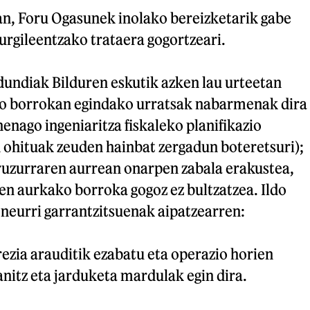
an, Foru Ogasunek inolako bereizketarik gabe
zurgileentzako trataera gogortzeari.
undiak Bilduren eskutik azken lau urteetan
ko borrokan egindako urratsak nabarmenak dira
henago ingeniaritza fiskaleko planifikazio
 ohituak zeuden hainbat zergadun boteretsuri);
 iruzurraren aurrean onarpen zabala erakustea,
ren aurkako borroka gogoz ez bultzatzea. Ildo
eurri garrantzitsuenak aipatzearren:
zia arauditik ezabatu eta operazio horien
nitz eta jarduketa mardulak egin dira.