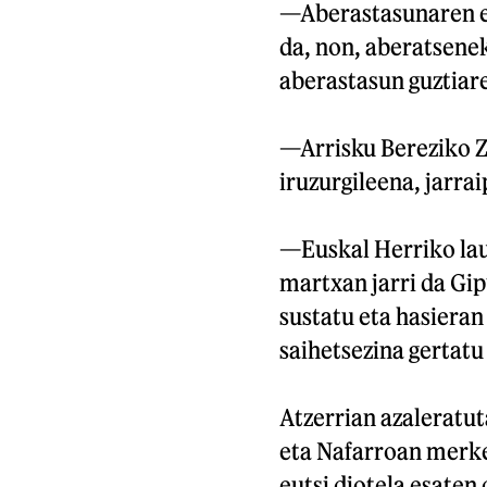
—Aberastasunaren et
da, non, aberatsenek
aberastasun guztiar
—Arrisku Bereziko Z
iruzurgileena, jarrai
—Euskal Herriko la
martxan jarri da Gi
sustatu eta hasieran
saihetsezina gertatu
Atzerrian azaleratu
eta Nafarroan merke
eutsi diotela esate