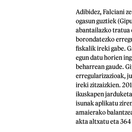
Adibidez, Falciani z
ogasun guztiek (Gi
abantailazko tratua 
borondatezko erregu
fiskalik ireki gabe.
egun datu horien ing
beharrean gaude. Gi
erregularizazioak, j
ireki zitzaizkien. 2
ikuskapen jarduketa 
isunak aplikatu zir
amaierako balantzea
akta altxatu eta 364 