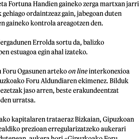
a Fortuna Handien gaineko zerga martxan jarri
 gehiago ordaintzeaz gain, jabegoan duten
en gaineko kontrola areagotzen den.
ergadunen Errolda sortu da, balizko
pen estuagoa egin ahal izateko.
u Foru Ogasunen arteko
on line
interkonexioa
puzkoako Foru Aldundiaren ekimenez. Bilduk
 ezetzak jaso arren, beste erakundeentzat
 den urratsa.
tako kapitalaren trataeraz Bizkaian, Gipuzkoan
aldiko prezioan erregularizatzeko aukerari
n dutenean, aukera hori «Gipuzkoako Foru