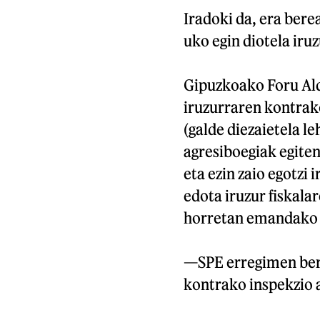
Iradoki da, era bere
uko egin diotela iru
Gipuzkoako Foru Ald
iruzurraren kontra
(galde diezaietela le
agresiboegiak egiten
eta ezin zaio egotzi
edota iruzur fiskala
horretan emandako n
—SPE erregimen bere
kontrako inspekzio a