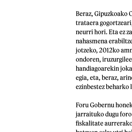
Beraz, Gipuzkoako O
trataera gogortzeari
neurri hori. Eta ez z
nahasmena erabiltze
jotzeko, 2012ko amni
ondoren, iruzurgilee
handiagoarekin jokat
egia, eta, beraz, ari
ezinbestez beharko l
Foru Gobernu honek 
jarraituko dugu for
fiskalitate aurrerako