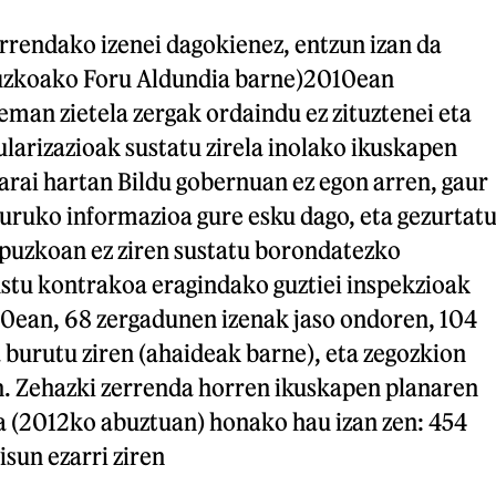
errendako izenei dagokienez, entzun izan da
puzkoako Foru Aldundia barne)2010ean
eman zietela zergak ordaindu ez zituztenei eta
larizazioak sustatu zirela inolako ikuskapen
 Garai hartan Bildu gobernuan ez egon arren, gaur
uruko informazioa gure esku dago, eta gezurtat
puzkoan ez ziren sustatu borondatezko
ustu kontrakoa eragindako guztiei inspekzioak
010ean, 68 zergadunen izenak jaso ondoren, 104
burutu ziren (ahaideak barne), eta zegozkion
en. Zehazki zerrenda horren ikuskapen planaren
 (2012ko abuztuan) honako hau izan zen: 454
isun ezarri ziren