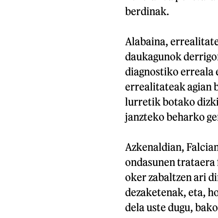
berdinak.
Alabaina, errealita
daukagunok derrigor
diagnostiko erreala 
errealitateak agian 
lurretik botako dizk
janzteko beharko ge
Azkenaldian, Falcia
ondasunen trataera 
oker zabaltzen ari d
dezaketenak, eta, h
dela uste dugu, bako