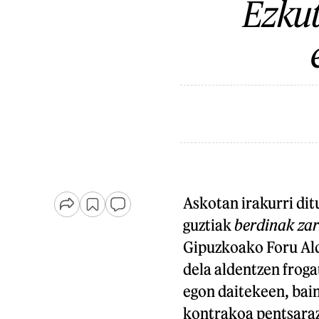
Ezku
Askotan irakurri dit
guztiak
berdinak zar
Gipuzkoako Foru Ald
dela aldentzen froga
egon daitekeen, bain
kontrakoa pentsaraz