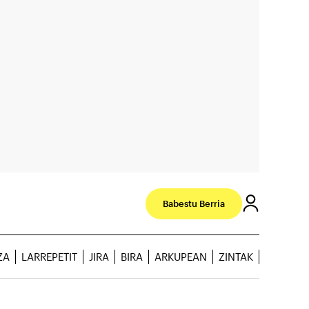
Babestu Berria
ZA
LARREPETIT
JIRA
BIRA
ARKUPEAN
ZINTAK