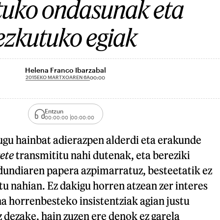
tuko ondasunak eta
ezkutuko egiak
Helena Franco Ibarzabal
2015EKO MARTXOAREN 6A
00:00
Entzun
00:00:00
00:00:00
ugu hainbat adierazpen alderdi eta erakunde
ete
transmititu nahi dutenak, eta bereziki
undiaren papera azpimarratuz, besteetatik ez
tu nahian. Ez dakigu horren atzean zer interes
a horrenbesteko insistentziak agian justu
 dezake, hain zuzen ere denok ez garela