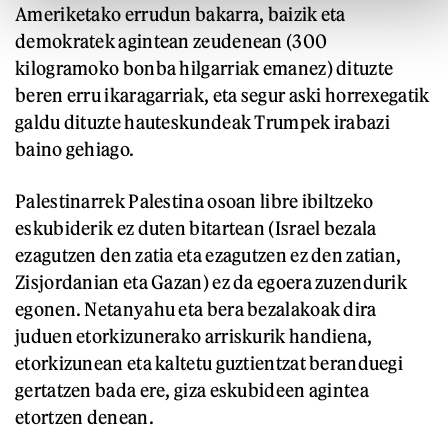
Ameriketako errudun bakarra, baizik eta
demokratek agintean zeudenean (300
kilogramoko bonba hilgarriak emanez) dituzte
beren erru ikaragarriak, eta segur aski horrexegatik
galdu dituzte hauteskundeak Trumpek irabazi
baino gehiago.
Palestinarrek Palestina osoan libre ibiltzeko
eskubiderik ez duten bitartean (Israel bezala
ezagutzen den zatia eta ezagutzen ez den zatian,
Zisjordanian eta Gazan) ez da egoera zuzendurik
egonen. Netanyahu eta bera bezalakoak dira
juduen etorkizunerako arriskurik handiena,
etorkizunean eta kaltetu guztientzat beranduegi
gertatzen bada ere, giza eskubideen agintea
etortzen denean.