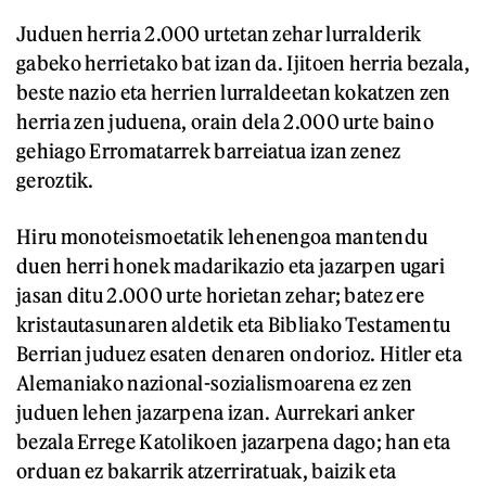
Juduen herria 2.000 urtetan zehar lurralderik
gabeko herrietako bat izan da. Ijitoen herria bezala,
beste nazio eta herrien lurraldeetan kokatzen zen
herria zen juduena, orain dela 2.000 urte baino
gehiago Erromatarrek barreiatua izan zenez
geroztik.
Hiru monoteismoetatik lehenengoa mantendu
duen herri honek madarikazio eta jazarpen ugari
jasan ditu 2.000 urte horietan zehar; batez ere
kristautasunaren aldetik eta Bibliako Testamentu
Berrian juduez esaten denaren ondorioz. Hitler eta
Alemaniako nazional-sozialismoarena ez zen
juduen lehen jazarpena izan. Aurrekari anker
bezala Errege Katolikoen jazarpena dago; han eta
orduan ez bakarrik atzerriratuak, baizik eta