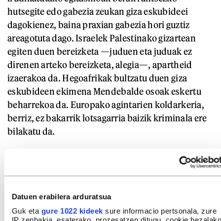
hutsegite edo gabezia zeukan giza eskubideei
dagokienez, baina praxian gabezia hori guztiz
areagotuta dago. Israelek Palestinako gizartean
egiten duen bereizketa —juduen eta juduak ez
direnen arteko bereizketa, alegia—, apartheid
izaerakoa da. Hegoafrikak bultzatu duen giza
eskubideen ekimena Mendebalde osoak eskertu
beharrekoa da. Europako agintarien koldarkeria,
berriz, ez bakarrik lotsagarria baizik kriminala ere
bilakatu da.
Gazako ghettoan erail eta desagerrarazi dituzten
100.000 pertsona baino gehiagok justizia eskatzen
dute, eta Europa ez da hori aldarrikatzeko gai izan;
soilik Hegoafrikari zor diogu gizateriaren aldeko
Datuen erabilera arduratsua
ausardia. Baina gerra hori hasteko aitzakia
Guk eta
gure 1022 kideek
sure informacio pertsonala, zure
IP zenbakia, esaterako, prozesatzen ditugu, cookie bezalak