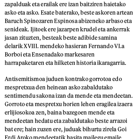
zapalduak eta erailak ere izan baitziren haietako
asko eta asko. Esate baterako, beste askoren artean
Baruch Spinozaren Espinosa abizeneko arbaso eta
senideak. Ijitoek ere jazarpen krudel eta ankerrak
jasan zituzten, besteak beste adibide samina
delarik XVIII. mendeko hasieran Fernando VI.a
Borboi eta Ensenadako markesaren
harrapaketaren eta hilketen historia ikaragarria.
Antisemitismoa juduen kontrako gorrotoa edo
mespretxua den heinean asko zabaldutako
sentimendu sakona izan da mende eta mendeetan.
Gorroto eta mespretxu horien lehen eragilea izaera
erlijiosokoa zen, baina bazegoen mende eta
mendeetan hedatu eta zabaldutako beste arrazoi
bat ere; hain zuzen ere, juduak bihurtu zirela Goi
Erdi Aroko mendeetatik hasita mailegu emaile