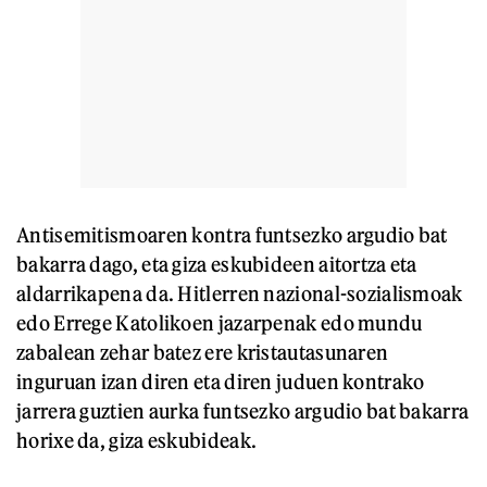
Antisemitismoaren kontra funtsezko argudio bat
bakarra dago, eta giza eskubideen aitortza eta
aldarrikapena da. Hitlerren nazional-sozialismoak
edo Errege Katolikoen jazarpenak edo mundu
zabalean zehar batez ere kristautasunaren
inguruan izan diren eta diren juduen kontrako
jarrera guztien aurka funtsezko argudio bat bakarra
horixe da, giza eskubideak.