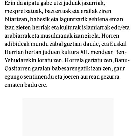
Ezin da aipatu gabe utzi juduak jazarriak,
mespretxatuak, baztertuak eta erailak ziren
bitartean, babesik eta laguntzarik gehiena eman
izan zieten herriak eta kulturak islamiarrak edo/eta
arabiarrak eta musulmanak izan zirela. Horren
adibideak mundu zabal guztian daude, eta Euskal
Herrian bertan juduen kultura XII. mendean Ben-
Yehudarekin loratu zen. Horrela gertatu zen, Banu-
Qasitarren garaian babesarengatik izan zen, gaur
egungo sentimendu eta joeren aurrean gezurra
ematen badu ere.