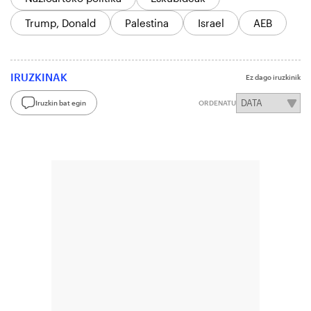
Trump, Donald
Palestina
Israel
AEB
IRUZKINAK
Ez dago iruzkinik
Iruzkin bat egin
ORDENATU