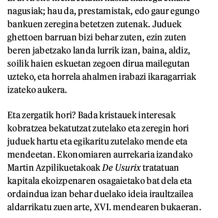
nagusiak; hau da, prestamistak, edo gaur egungo
bankuen zeregina betetzen zutenak. Juduek
ghettoen barruan bizi behar zuten, ezin zuten
beren jabetzako landa lurrik izan, baina, aldiz,
soilik haien eskuetan zegoen dirua mailegutan
uzteko, eta horrela ahalmen irabazi ikaragarriak
izateko aukera.
Eta zergatik hori? Bada kristauek interesak
kobratzea bekatutzat zutelako eta zeregin hori
juduek hartu eta egikaritu zutelako mende eta
mendeetan. Ekonomiaren aurrekaria izandako
Martin Azpilikuetakoak
De Usurix
tratatuan
kapitala ekoizpenaren osagaietako bat dela eta
ordaindua izan behar duelako ideia iraultzailea
aldarrikatu zuen arte, XVI. mendearen bukaeran.