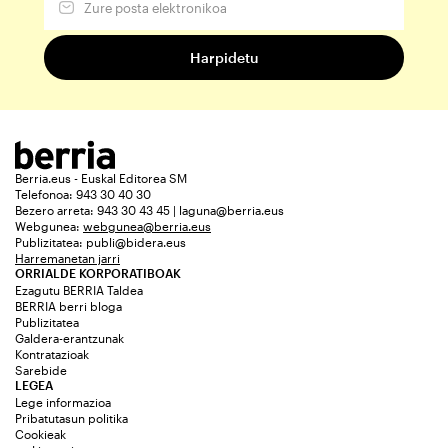
Berria.eus - Euskal Editorea SM
Telefonoa: 943 30 40 30
Bezero arreta: 943 30 43 45 | laguna@berria.eus
Webgunea:
webgunea@berria.eus
Publizitatea:
publi@bidera.eus
Harremanetan jarri
ORRIALDE KORPORATIBOAK
Ezagutu BERRIA Taldea
BERRIA berri bloga
Publizitatea
Galdera-erantzunak
Kontratazioak
Sarebide
LEGEA
Lege informazioa
Pribatutasun politika
Cookieak