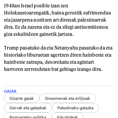
1948an Israel posible izan zen
Holokaustoarengatik, baina geroztik sufrimendua
eta jazarpena nozitzen ari direnak palestinarrak
dira. Ez da zuzena eta ez da zilegi antisemitismoa
giza eskubideen gainetik jartzea.
Trump pasatuko da eta Netanyahu pasatuko da eta
historiako liburuetan agertzen diren hainbeste eta
hainbeste satrapa, desorekatu eta agintari
harroren zerrendetan bat gehiago izango dira.
GAIAK
Gizarte gaiak
Sinesmenak eta erlijioak
Gerrak eta gatazkak
Palestinako gatazka
Nazioarteko politika
Eskubideak