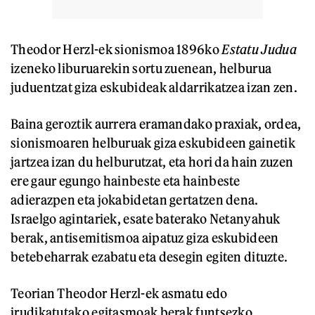
Theodor Herzl-ek sionismoa 1896ko
Estatu Judua
izeneko liburuarekin sortu zuenean, helburua
juduentzat giza eskubideak aldarrikatzea izan zen.
Baina geroztik aurrera eramandako praxiak, ordea,
sionismoaren helburuak giza eskubideen gainetik
jartzea izan du helburutzat, eta hori da hain zuzen
ere gaur egungo hainbeste eta hainbeste
adierazpen eta jokabidetan gertatzen dena.
Israelgo agintariek, esate baterako Netanyahuk
berak, antisemitismoa aipatuz giza eskubideen
betebeharrak ezabatu eta desegin egiten dituzte.
Teorian Theodor Herzl-ek asmatu edo
irudikatutako egitasmoak berak funtsezko