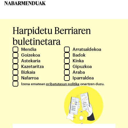
NABARMENDUAK
Harpidetu Berriaren
buletinetara
Mendia
Arratsaldekoa
Goizekoa
Badok
Astekaria
Kinka
Kazetaritza
Gipuzkoa
Bizkaia
Araba
Nafarroa
Iparraldea
Izena ematean
pribatutasun politika
onartzen duzu.