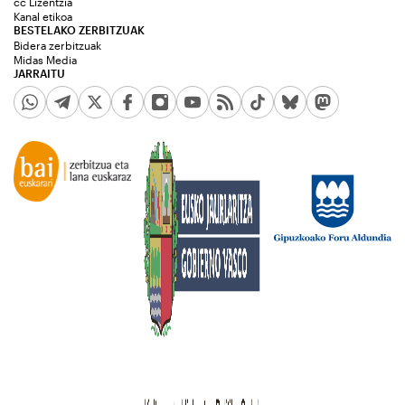
cc Lizentzia
Kanal etikoa
BESTELAKO ZERBITZUAK
Bidera zerbitzuak
Midas Media
JARRAITU