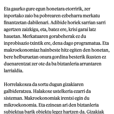
Eta gaurko gure egun honetara etorririk, zer
inportako zaio ba pobrearen ezbeharra merkatu
finantzetan dabilenari. Adibide horiek sarrian sarri
agertzen zaizkigu, eta, batez ere, krisi garai latz
hauetan. Merkatuaren gorabeherak ez du
inprobisazio txintik ere, dena dago programatua. Eta
makroekonomiaz hainbeste hitz egiten den honetan,
bere helburuetan onura gordina besterik ikusten ez
duenarentzat zer ote da ba biztanleria arruntaren
larrialdia.
Horrelakoxea da sortu dugun gizakiaren
galbideratzea. Halakoxe ustelkeria ezarri da
sisteman. Makroekonomiak irentsi egin du
mikroekonomia. Eta ezinean ari den biztanleria
subjektua barik objektu legez hartzen da. Gizakiak