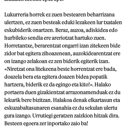
Lukurreria horrek ez zuen bestearen beharrizana
ulertzen, ez zuen besteak eduki lezakeen lur txatalen
eskubiderik onartzen. Beraz, auzoa, adiskidea edo
hurbileko sendia ere areriotzat hartuko zuen.
Horretantxe, berarentzat ongarri izan zitekeen bide
zidor bat egitera zihoazenean, auzokidearentzat ere
on izango zelakoan ez zen biderik egiterik izan.
«Niretzat ona litekeena beste horrentzat ere bada,
doazela bera eta egitera doazen bidea popatik
hartzera, biderik ez da egingo eta kito!». Halako
portaera duen gizakientzat arrazonamenduak ez du
lekurik bere bizitzan. Halakoa denak elkartasun eta
eskuzabaltasunaren esanahia ez du sekulan ulertu
gura izango. Urrutiegi geratzen zaizkion hitzak dira.
Besteen egoera zer inportako zaio ba!