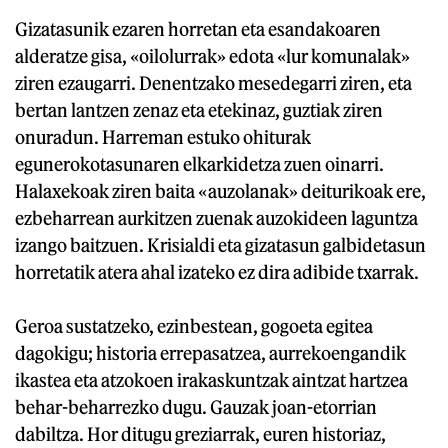
Gizatasunik ezaren horretan eta esandakoaren
alderatze gisa, «oilolurrak» edota «lur komunalak»
ziren ezaugarri. Denentzako mesedegarri ziren, eta
bertan lantzen zenaz eta etekinaz, guztiak ziren
onuradun. Harreman estuko ohiturak
egunerokotasunaren elkarkidetza zuen oinarri.
Halaxekoak ziren baita «auzolanak» deiturikoak ere,
ezbeharrean aurkitzen zuenak auzokideen laguntza
izango baitzuen. Krisialdi eta gizatasun galbidetasun
horretatik atera ahal izateko ez dira adibide txarrak.
Geroa sustatzeko, ezinbestean, gogoeta egitea
dagokigu; historia errepasatzea, aurrekoengandik
ikastea eta atzokoen irakaskuntzak aintzat hartzea
behar-beharrezko dugu. Gauzak joan-etorrian
dabiltza. Hor ditugu greziarrak, euren historiaz,