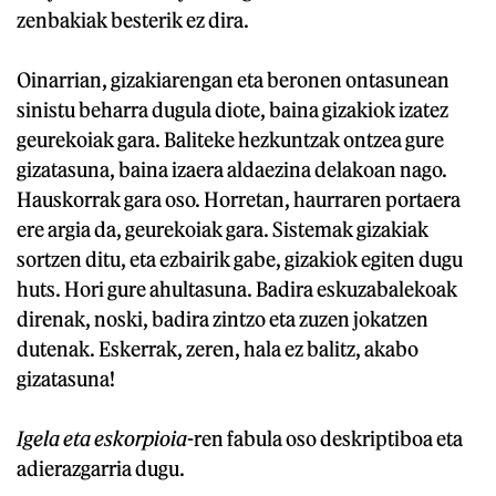
zenbakiak besterik ez dira.
Oinarrian, gizakiarengan eta beronen ontasunean
sinistu beharra dugula diote, baina gizakiok izatez
geurekoiak gara. Baliteke hezkuntzak ontzea gure
gizatasuna, baina izaera aldaezina delakoan nago.
Hauskorrak gara oso. Horretan, haurraren portaera
ere argia da, geurekoiak gara. Sistemak gizakiak
sortzen ditu, eta ezbairik gabe, gizakiok egiten dugu
huts. Hori gure ahultasuna. Badira eskuzabalekoak
direnak, noski, badira zintzo eta zuzen jokatzen
dutenak. Eskerrak, zeren, hala ez balitz, akabo
gizatasuna!
Igela eta eskorpioia
-ren fabula oso deskriptiboa eta
adierazgarria dugu.