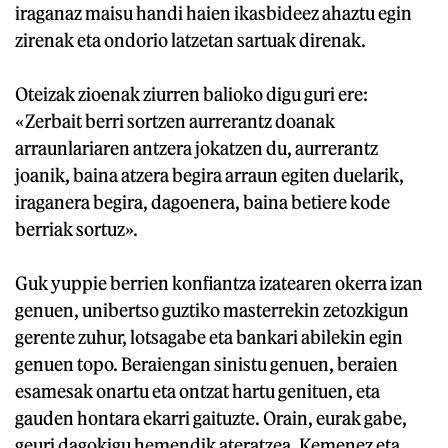
iraganaz maisu handi haien ikasbideez ahaztu egin
zirenak eta ondorio latzetan sartuak direnak.
Oteizak zioenak ziurren balioko digu guri ere:
«Zerbait berri sortzen aurrerantz doanak
arraunlariaren antzera jokatzen du, aurrerantz
joanik, baina atzera begira arraun egiten duelarik,
iraganera begira, dagoenera, baina betiere kode
berriak sortuz».
Guk yuppie berrien konfiantza izatearen okerra izan
genuen, unibertso guztiko masterrekin zetozkigun
gerente zuhur, lotsagabe eta bankari abilekin egin
genuen topo. Beraiengan sinistu genuen, beraien
esamesak onartu eta ontzat hartu genituen, eta
gauden hontara ekarri gaituzte. Orain, eurak gabe,
geuri dagokigu hemendik ateratzea. Kemenez eta