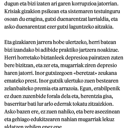
dugun eta bizi izaten ari garen korrupzioa jatorrian.
Krisiak gizakion psikean eta sistemaren testuinguru
osoan du eragina, gutxi duenarentzat larrialdia, eta
asko duenarentzat ezer gutxi laguntzeko aitzakia.
Eta gizakiaren jarrera hobe ulertzeko, herri batean
bizi izandako bi adibide praktiko jartzera noakizue.
Herri horretako biztanleek depresioa pairatzen zuten
bere bizitzan, eta zer eta, mugarriak ziren depresio
haren jatorri. Inor gutxizegoen «beretzat» zeukana
emateko prest. Inor gutxik ulertuko zuen bestearen
zelanbaiteko premia eta arrazoia. Egun, erabilpenik
ez duen zuzenbide forala dela eta, herentzia gisa,
baserritar bati lur arlo ederrak tokatu zitzaizkion.
Asko bazen ere, ez zuen nahiko, eta bere aseezinean
eta gehiago edukitzearen nahian mugarriak lekuz
aldatzen zebilen epez epe.