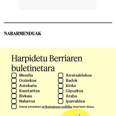
NABARMENDUAK
Harpidetu Berriaren
buletinetara
Mendia
Arratsaldekoa
Goizekoa
Badok
Astekaria
Kinka
Kazetaritza
Gipuzkoa
Bizkaia
Araba
Nafarroa
Iparraldea
Izena ematean
pribatutasun politika
onartzen duzu.