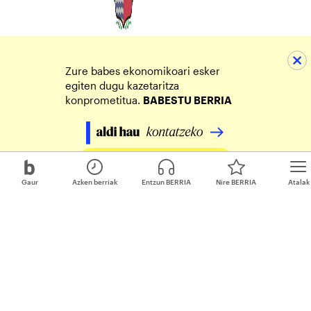
Zure babes ekonomikoari esker
egiten dugu kazetaritza
konprometitua.
BABESTU BERRIA
Egin zure ekarpena
Gaur
Azken berriak
Entzun BERRIA
Nire BERRIA
Atalak