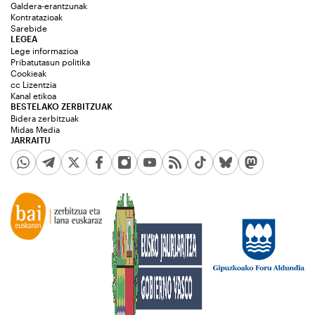
Galdera-erantzunak
Kontratazioak
Sarebide
LEGEA
Lege informazioa
Pribatutasun politika
Cookieak
cc Lizentzia
Kanal etikoa
BESTELAKO ZERBITZUAK
Bidera zerbitzuak
Midas Media
JARRAITU