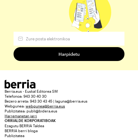
Berria.eus - Euskal Editorea SM
Telefonoa: 943 30 40 30
Bezero arreta: 943 30 43 45 | laguna@berria.eus
Webgunea:
webgunea@berria.eus
Publizitatea:
publi@bidera.eus
Harremanetan jarri
ORRIALDE KORPORATIBOAK
Ezagutu BERRIA Taldea
BERRIA berri bloga
Publizitatea