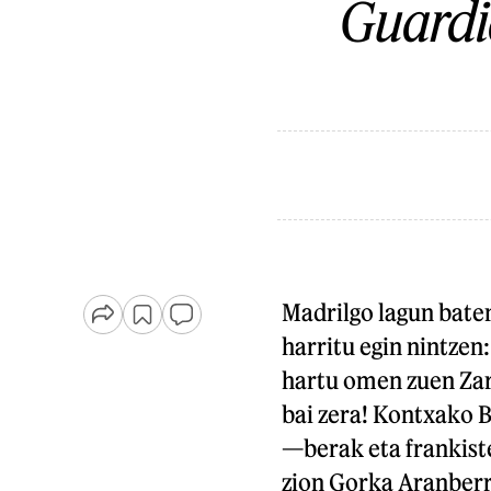
Guardi
Madrilgo lagun baten
harritu egin nintzen
hartu omen zuen Zar
bai zera! Kontxako 
—berak eta frankist
zion Gorka Aranberri