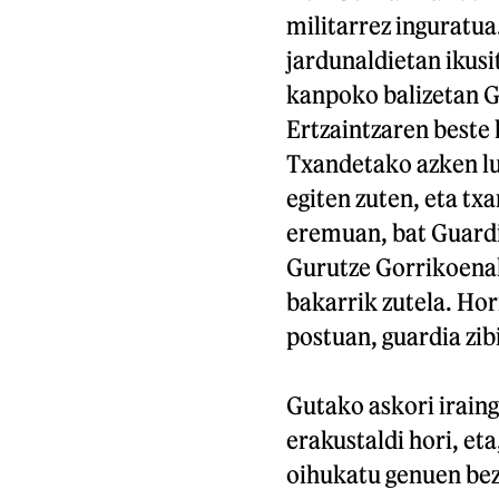
militarrez inguratu
jardunaldietan ikus
kanpoko balizetan Gu
Ertzaintzaren beste 
Txandetako azken lu
egiten zuten, eta txa
eremuan, bat Guardia
Gurutze Gorrikoenak
bakarrik zutela. Hor
postuan, guardia zibi
Gutako askori irainga
erakustaldi hori, eta
oihukatu genuen bez