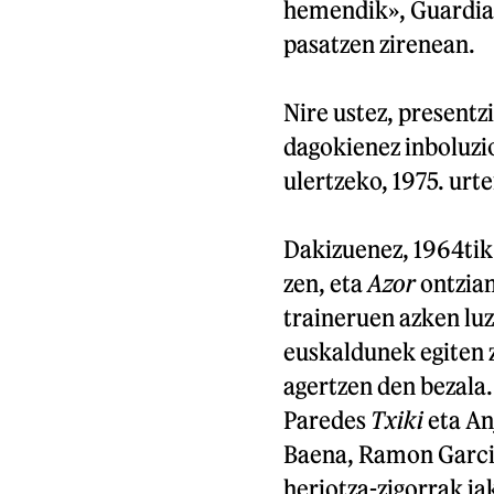
hemendik», Guardia 
pasatzen zirenean.
Nire ustez, presentzi
dagokienez inboluzio
ulertzeko, 1975. urt
Dakizuenez, 1964tik
zen, eta
Azor
ontzian
traineruen azken lu
euskaldunek egiten z
agertzen den bezala.
Paredes
Txiki
eta An
Baena, Ramon Garci
heriotza-zigorrak ja