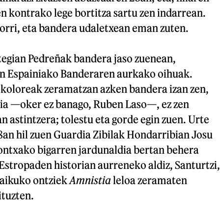
 kontrako lege bortitza sartu zen indarrean.
torri, eta bandera udaletxean eman zuten.
tegian Pedreñak bandera jaso zuenean,
en Espainiako Banderaren aurkako oihuak.
koloreak zeramatzan azken bandera izan zen,
ia —oker ez banago, Ruben Laso—, ez zen
n astintzera; tolestu eta gorde egin zuen. Urte
8an hil zuen Guardia Zibilak Hondarribian Josu
Kontxako bigarren jardunaldia bertan behera
 Estropaden historian aurreneko aldiz, Santurtzi,
Kaikuko ontziek
Amnistia
leloa zeramaten
ituzten.