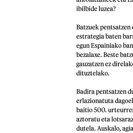
ibilbide luzea?
Batzuek pentsatzen 
estrategia baten bar
egun Espainiako band
bezalaxe. Beste batz
gauzatzen ez direla
dituztelako.
Badira pentsatzen 
erlazionatuta dagoe
baitio 500. urteurre
aztoratu eta lotsara
dutela. Auskalo, agia