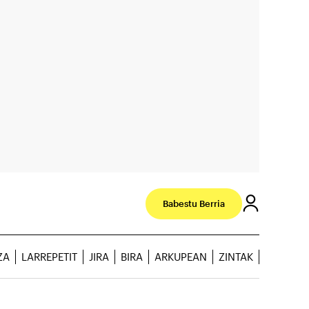
Babestu Berria
ZA
LARREPETIT
JIRA
BIRA
ARKUPEAN
ZINTAK