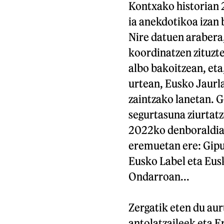
Kontxako historian 
ia anekdotikoa izan
Nire datuen arabera,
koordinatzen zituzte
albo bakoitzean, eta
urtean, Eusko Jaurl
zaintzako lanetan. G
segurtasuna ziurtatz
2022ko denboraldian
eremuetan ere: Gipu
Eusko Label eta Eus
Ondarroan...
Zergatik eten du au
antolatzaileek eta 