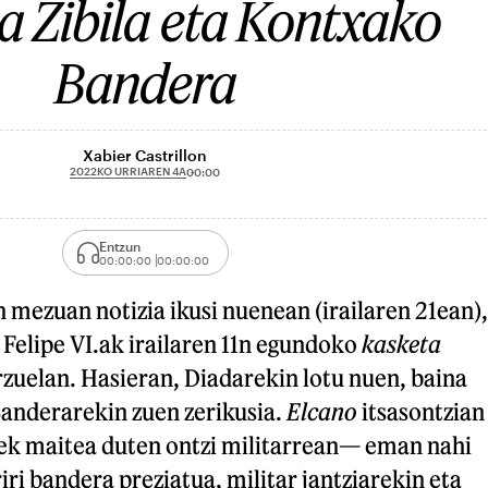
a Zibila eta Kontxako
Bandera
Xabier Castrillon
2022KO URRIAREN 4A
00:00
Entzun
00:00:00
00:00:00
 mezuan notizia ikusi nuenean (irailaren 21ean),
: Felipe VI.ak irailaren 11n egundoko
kasketa
zuelan. Hasieran, Diadarekin lotu nuen, baina
Banderarekin zuen zerikusia.
Elcano
itsasontzian
ek maitea duten ontzi militarrean— eman nahi
ri bandera preziatua, militar jantziarekin eta