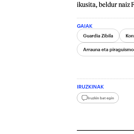
ikusita, beldur naiz
GAIAK
Guardia Zibila
Kon
Arrauna eta piraguismo
IRUZKINAK
Iruzkin bat egin