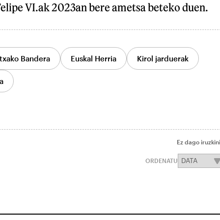
 Felipe VI.ak 2023an bere ametsa beteko duen.
txako Bandera
Euskal Herria
Kirol jarduerak
a
Ez dago iruzkin
ORDENATU