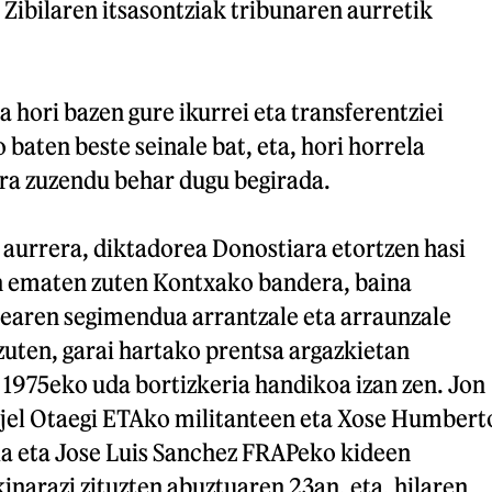
Zibilaren itsasontziak tribunaren aurretik
a hori bazen gure ikurrei eta transferentziei
 baten beste seinale bat, eta, hori horrela
era zuzendu behar dugu begirada.
 aurrera, diktadorea Donostiara etortzen hasi
 ematen zuten Kontxako bandera, baina
zearen segimendua arrantzale eta arraunzale
uten, garai hartako prentsa argazkietan
 1975eko uda bortizkeria handikoa izan zen. Jon
jel Otaegi ETAko militanteen eta Xose Humbert
a eta Jose Luis Sanchez FRAPeko kideen
kinarazi zituzten abuztuaren 23an, eta, hilaren