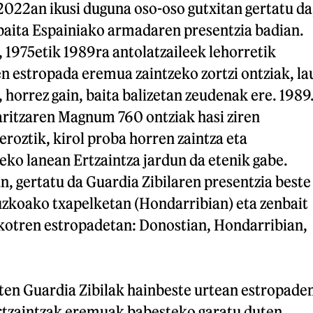
2022an ikusi duguna oso-oso gutxitan gertatu da
 baita Espainiako armadaren presentzia badian.
 1975etik 1989ra antolatzaileek lehorretik
n estropada eremua zaintzeko zortzi ontziak, la
, horrez gain, baita balizetan zeudenak ere. 1989
aritzaren Magnum 760 ontziak hasi ziren
eroztik, kirol proba horren zaintza eta
eko lanean Ertzaintza jardun da etenik gabe.
, gertatu da Guardia Zibilaren presentzia beste
zkoako txapelketan (Hondarribian) eta zenbait
kotren estropadetan: Donostian, Hondarribian,
rten Guardia Zibilak hainbeste urtean estropade
Ertzaintzak eremuak babesteko garatu duten