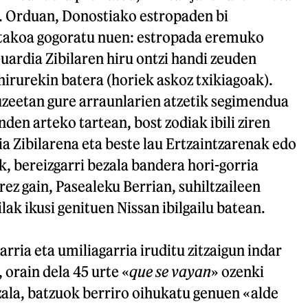
a. Orduan, Donostiako estropaden bi
itakoa gogoratu nuen: estropada eremuko
ardia Zibilaren hiru ontzi handi zeuden
hirurekin batera (horiek askoz txikiagoak).
zeetan gure arraunlarien atzetik segimendua
nden arteko tartean, bost zodiak ibili ziren
 Zibilarena eta beste lau Ertzaintzarenak edo
, bereizgarri bezala bandera hori-gorria
rez gain, Pasealeku Berrian, suhiltzaileen
lak ikusi genituen Nissan ibilgailu batean.
rria eta umiliagarria iruditu zitzaigun indar
, orain dela 45 urte «
que se vayan
» ozenki
ala, batzuok berriro oihukatu genuen «alde