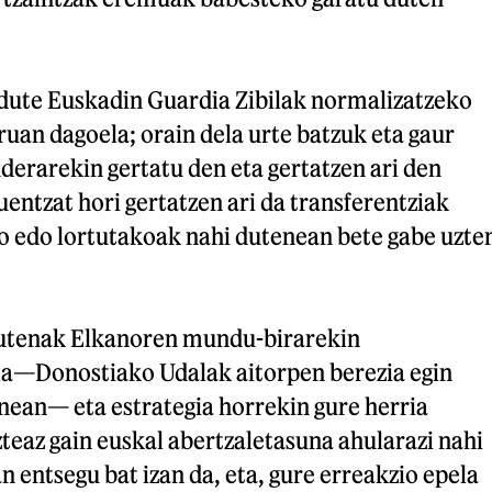
dute Euskadin Guardia Zibilak normalizatzeko
ruan dagoela; orain dela urte batzuk eta gaur
erarekin gertatu den eta gertatzen ari den
uentzat hori gertatzen ari da transferentziak
ko edo lortutakoak nahi dutenean bete gabe uzte
dutenak Elkanoren mundu-birarekin
la—Donostiako Udalak aitorpen berezia egin
nean— eta estrategia horrekin gure herria
zteaz gain euskal abertzaletasuna ahularazi nahi
n entsegu bat izan da, eta, gure erreakzio epela