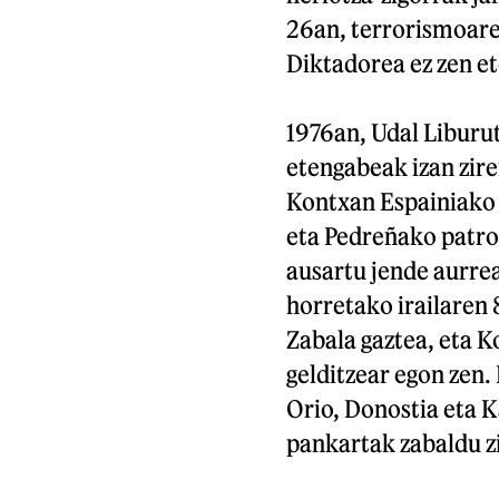
26an, terrorismoaren
Diktadorea ez zen e
1976an, Udal Liburu
etengabeak izan zir
Kontxan Espainiako 
eta Pedreñako patro
ausartu jende aurrea
horretako irailaren 
Zabala gaztea, eta 
gelditzear egon zen.
Orio, Donostia eta 
pankartak zabaldu z