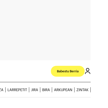
Babestu Berria
ZA
LARREPETIT
JIRA
BIRA
ARKUPEAN
ZINTAK