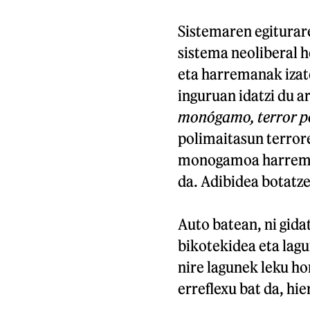
Sistemaren egiturare
sistema neoliberal 
eta harremanak izat
inguruan idatzi du a
monógamo, terror p
polimaitasun terror
monogamoa harreman
da. Adibidea botatze
Auto batean, ni gida
bikotekidea eta lagu
nire lagunek leku ho
erreflexu bat da, hi