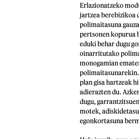
Erlazionatzeko modu
jartzea berebizikoa d
polimaitasuna gauza
pertsonen kopurua b
eduki behar dugu g
oinarritutako polim
monogamian ematen d
polimaitasunarekin.
plan gisa hartzeak h
adierazten du. Azken
dugu, garrantzitsue
motek, adiskidetasu
egonkortasuna berma