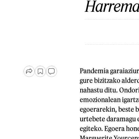
Harrema
Pandemia garaiaziur
gure bizitzako alder
nahastu ditu. Ondor
emozionalean igartze
egoerarekin, beste b
urtebete daramagu el
egiteko. Egoera hone
Marguerite Yourcen