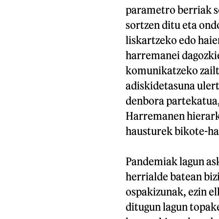
parametro berriak so
sortzen ditu eta on
liskartzeko edo hai
harremanei dagozkien
komunikatzeko zailt
adiskidetasuna uler
denbora partekatua,
Harremanen hierarki
hausturek bikote-ha
Pandemiak lagun ask
herrialde batean biz
ospakizunak, ezin el
ditugun lagun topake