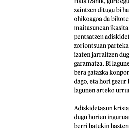
Hala izanik, gure e
zaintzen ditugu bi h
ohikoagoa da bikote-
maitasunean ikasita 
pentsatzen adiskide
zoriontsuan parteka
izaten jarraitzen du
garamatza. Bi lagun
bera gatazka konpon
dago, eta hori gezur
lagunen arteko urru
Adiskidetasun krisia
dugu horien ingurua
berri batekin haste