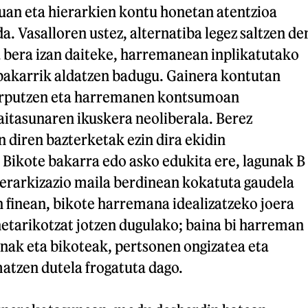
an eta hierarkien kontu honetan atentzioa
a. Vasalloren ustez, alternatiba legez saltzen de
 bera izan daiteke, harremanean inplikatutako
akarrik aldatzen badugu. Gainera kontutan
orputzen eta harremanen kontsumoan
aitasunaren ikuskera neoliberala. Berez
iren bazterketak ezin dira ekidin
 Bikote bakarra edo asko edukita ere, lagunak B
ierarkizazio maila berdinean kokatuta gaudela
 finean, bikote harremana idealizatzeko joera
netarikotzat jotzen dugulako; baina bi harreman
nak eta bikoteak, pertsonen ongizatea eta
tzen dutela frogatuta dago.