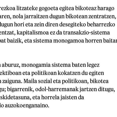
ezkoa litzateke gogoeta egitea bikoteaz harago
aren, nola jarraitzen dugun bikotean zentratzen,
ugun hori eta zein diren desegiteko beharrezko
entzat, kapitalismoa ez da transakzio-sistema
 bat baizik, eta sistema monogamoa horren baita
n aburuz, monogamia sistema baten legez
ektiboan eta politikoan kokatzen du egiten
 zaiguna. Maila sozial eta politikoan, bikotea
gu; bigarrenik, odol-harremanak jartzen ditugu,
iskidetasuna, eta horrela jaisten da
do auzokoenganaino.