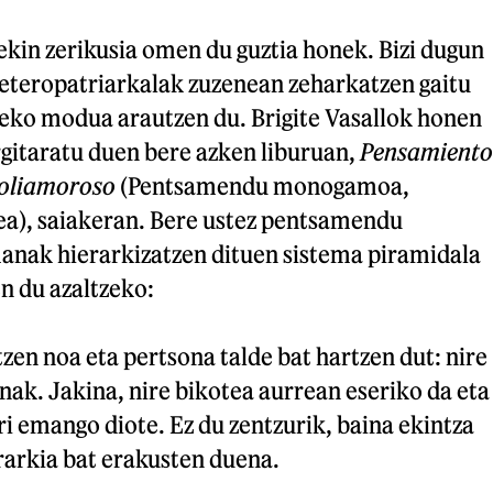
kin zerikusia omen du guztia honek. Bizi dugun
heteropatriarkalak zuzenean zeharkatzen gaitu
eko modua arautzen du. Brigite Vasallok honen
rgitaratu duen bere azken liburuan,
Pensamiento
oliamoroso
(Pentsamendu monogamoa,
ea), saiakeran. Bere ustez pentsamendu
ak hierarkizatzen dituen sistema piramidala
n du azaltzeko:
tzen noa eta pertsona talde bat hartzen dut: nire
nak. Jakina, nire bikotea aurrean eseriko da eta
ri emango diote. Ez du zentzurik, baina ekintza
erarkia bat erakusten duena.