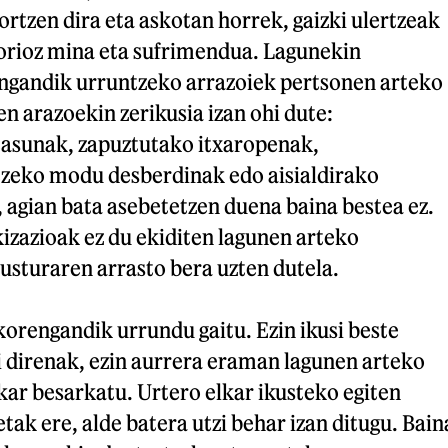
rtzen dira eta askotan horrek, gaizki ulertzeak
dorioz mina eta sufrimendua. Lagunekin
engandik urruntzeko arrazoiek pertsonen arteko
 arazoekin zerikusia izan ohi dute:
asunak, zapuztutako itxaropenak,
tzeko modu desberdinak edo aisialdirako
 agian bata asebetetzen duena baina bestea ez.
zazioak ez du ekiditen lagunen arteko
usturaren arrasto bera uzten dutela.
orengandik urrundu gaitu. Ezin ikusi beste
i direnak, ezin aurrera eraman lagunen arteko
kar besarkatu. Urtero elkar ikusteko egiten
tak ere, alde batera utzi behar izan ditugu. Bain