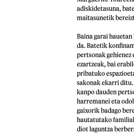
adiskidetasuna, bate
maitasunetik bereiz
Baina garai hauetan
da. Batetik konfina
pertsonak gehienez e
ezartzeak, bai erabi
pribatuko espazioet
sakonak ekarri ditu.
kanpo dauden pertso
harremanei eta odol
gaixorik badago bere
hautatutako familiak
diot laguntza berber