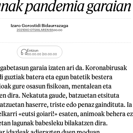
nak pandemia garaian
Izaro Gorostidi Bidaurrazaga
2021EKO OTSAILAREN 6A
00:00
Entzun
00:00:00
00:00:00
gabetasun garaia izaten ari da. Koronabirusak
di guztiak batera eta egun batetik bestera
ioak gure osasun fisikoan, mentalean eta
n dira. Nekatuta gaude, batzuetan etsituta
atzuetan haserre, triste edo penaz gaindituta. Ia
karri «eutsi goiari!» esaten, animoak behera ez
tan lagunak babesleku bilakatzen dira.
ar idazleak adierazten duen moduan