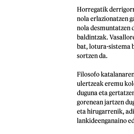
Horregatik derrigorr
nola erlazionatzen g
nola desmuntatzen d
baldintzak. Vasallor
bat, lotura-sistema
sortzen da.
Filosofo katalanare
ulertzeak eremu kol
duguna eta gertatzen
gorenean jartzen du
eta hirugarrenik, ad
lankideenganaino e