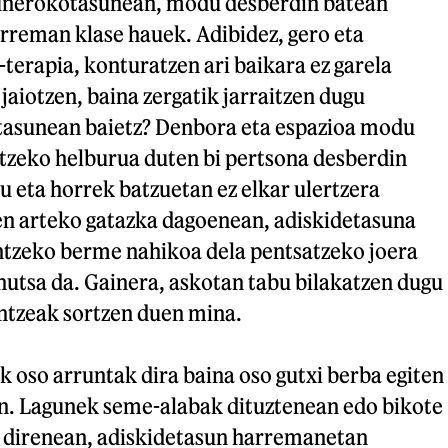
gunerokotasunean, modu desberdin batean
arreman klase hauek. Adibidez, gero eta
terapia, konturatzen ari baikara ez garela
jaiotzen, baina zergatik jarraitzen dugu
tasunean baietz? Denbora eta espazioa modu
tzeko helburua duten bi pertsona desberdin
gu eta horrek batzuetan ez elkar ulertzera
en arteko gatazka dagoenean, adiskidetasuna
tzeko berme nahikoa dela pentsatzeko joera
 hutsa da. Gainera, askotan tabu bilakatzen dugu
ntzeak sortzen duen mina.
k oso arruntak dira baina oso gutxi berba egiten
n. Lagunek seme-alabak dituztenean edo bikote
n direnean, adiskidetasun harremanetan