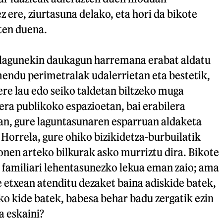
z ere, ziurtasuna delako, eta hori da bikote
ten duena.
 lagunekin daukagun harremana erabat aldatu
mendu perimetralak udalerrietan eta bestetik,
re lau edo seiko taldetan biltzeko muga
lera publikoko espazioetan, bai erabilera
an, gure laguntasunaren esparruan aldaketa
 Horrela, gure ohiko bizikidetza-burbuilatik
nen arteko bilkurak asko murriztu dira. Bikote
 familiari lehentasunezko lekua eman zaio; ama
 etxean atenditu dezaket baina adiskide batek,
o kide batek, babesa behar badu zergatik ezin
a eskaini?