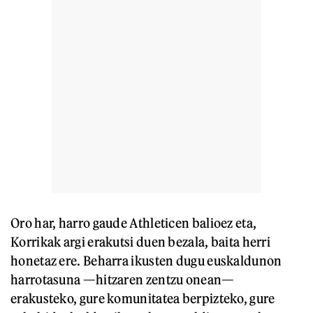
Oro har, harro gaude Athleticen balioez eta,
Korrikak argi erakutsi duen bezala, baita herri
honetaz ere. Beharra ikusten dugu euskaldunon
harrotasuna —hitzaren zentzu onean—
erakusteko, gure komunitatea berpizteko, gure