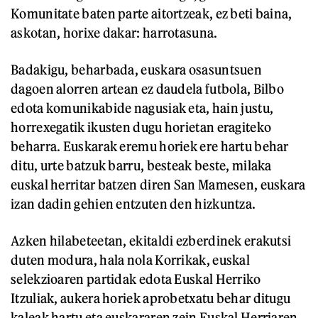
Komunitate baten parte aitortzeak, ez beti baina,
askotan, horixe dakar: harrotasuna.
Badakigu, beharbada, euskara osasuntsuen
dagoen alorren artean ez daudela futbola, Bilbo
edota komunikabide nagusiak eta, hain justu,
horrexegatik ikusten dugu horietan eragiteko
beharra. Euskarak eremu horiek ere hartu behar
ditu, urte batzuk barru, besteak beste, milaka
euskal herritar batzen diren San Mamesen, euskara
izan dadin gehien entzuten den hizkuntza.
Azken hilabeteetan, ekitaldi ezberdinek erakutsi
duten modura, hala nola Korrikak, euskal
selekzioaren partidak edota Euskal Herriko
Itzuliak, aukera horiek aprobetxatu behar ditugu
kaleak hartu eta euskararen zein Euskal Herriaren