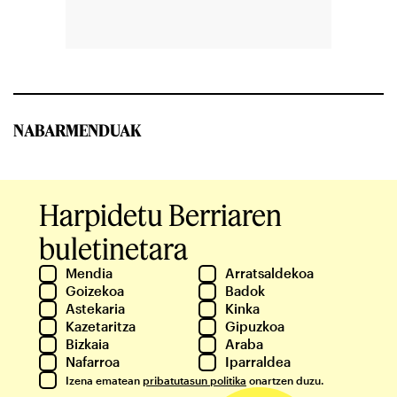
NABARMENDUAK
Harpidetu Berriaren
buletinetara
Mendia
Arratsaldekoa
Goizekoa
Badok
Astekaria
Kinka
Kazetaritza
Gipuzkoa
Bizkaia
Araba
Nafarroa
Iparraldea
Izena ematean
pribatutasun politika
onartzen duzu.