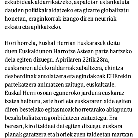
eskubideak aldarrikatzeko, aspaldian estankatuta
dauden politikak aldatzeko eta gizarte globalizatu
honetan, eraginkorrak izango diren neurriak
eskatu eta aplikatzeko.
Hori horrela, Euskal Herrian Euskarazek deitu
duen Euskaldunon Harrotze Astean parte hartzeko
deia egiten dizuegu. Apirilaren 22tik 28ra,
euskararen aldeko aldarriak zabaltzera, ekintza
desberdinak antolatzera eta egindakoak EHErekin
partekatzera animatzen zaitugu, euskaltzale.
Euskal Herri osoan eguneroko jarduna euskaraz
izatea helburu, aste hori eta euskararen alde egiten
diren bestelako egitasmoak horretarako abiapuntu
bezala baliatzera gonbidatzen zaituztegu. Era
berean, kirol taldeei dei egiten dizuegu euskara
planak garatzera eta horiek zuen taldeetan martxan