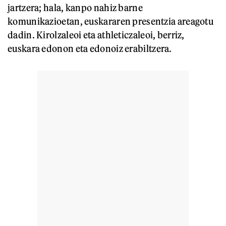
jartzera; hala, kanpo nahiz barne
komunikazioetan, euskararen presentzia areagotu
dadin. Kirolzaleoi eta athleticzaleoi, berriz,
euskara edonon eta edonoiz erabiltzera.