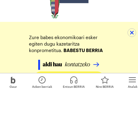
Zure babes ekonomikoari esker
egiten dugu kazetaritza
konprometitua.
BABESTU BERRIA
Egin zure ekarpena
Gaur
Azken berriak
Entzun BERRIA
Nire BERRIA
Atalak