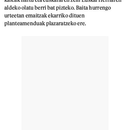
aldeko olatu berri bat pizteko. Baita hurrengo
urteetan emaitzak ekarriko dituen
planteamenduak plazaratzeko ere.