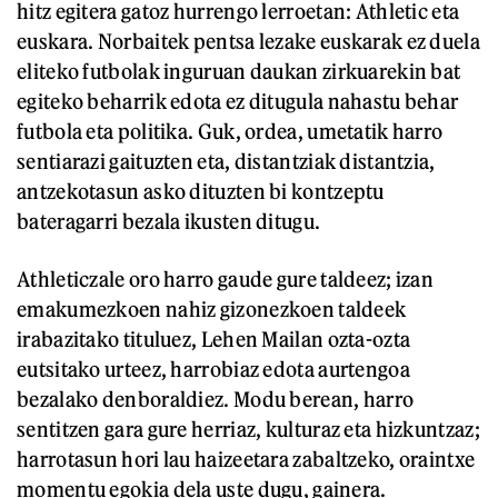
hitz egitera gatoz hurrengo lerroetan: Athletic eta
euskara. Norbaitek pentsa lezake euskarak ez duela
eliteko futbolak inguruan daukan zirkuarekin bat
egiteko beharrik edota ez ditugula nahastu behar
futbola eta politika. Guk, ordea, umetatik harro
sentiarazi gaituzten eta, distantziak distantzia,
antzekotasun asko dituzten bi kontzeptu
bateragarri bezala ikusten ditugu.
Athleticzale oro harro gaude gure taldeez; izan
emakumezkoen nahiz gizonezkoen taldeek
irabazitako tituluez, Lehen Mailan ozta-ozta
eutsitako urteez, harrobiaz edota aurtengoa
bezalako denboraldiez. Modu berean, harro
sentitzen gara gure herriaz, kulturaz eta hizkuntzaz;
harrotasun hori lau haizeetara zabaltzeko, oraintxe
momentu egokia dela uste dugu, gainera.