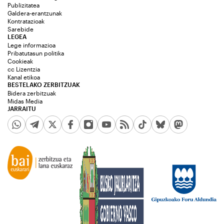
Publizitatea
Galdera-erantzunak
Kontratazioak
Sarebide
LEGEA
Lege informazioa
Pribatutasun politika
Cookieak
cc Lizentzia
Kanal etikoa
BESTELAKO ZERBITZUAK
Bidera zerbitzuak
Midas Media
JARRAITU