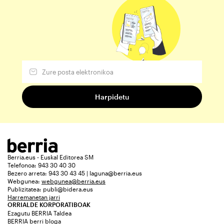
Berria.eus - Euskal Editorea SM
Telefonoa: 943 30 40 30
Bezero arreta: 943 30 43 45 | laguna@berria.eus
Webgunea:
webgunea@berria.eus
Publizitatea:
publi@bidera.eus
Harremanetan jarri
ORRIALDE KORPORATIBOAK
Ezagutu BERRIA Taldea
BERRIA berri bloga