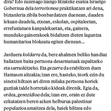
dira? Edo zuzenago izango litzateke esatea Israelgo
Gobernua dela
terrorismoa
praktikatzen ari dena,
biztanleria zibila bonbardatzen duenean, dauden
lekuan daudela, etxean, eskolan, ospitaleetan,
errefuxiatuen kanpalekuetan, eta, gainera,
munduko gainerakoek bidaltzen dieten laguntza
humanitarioa blokeatu egiten dienean…
Jarduera
koldarra
da, bere ahalmen beliko handiaz
baliatzen baita pertsona desarmatuak zapaltzeko
eta sarraskitzeko. Eta
gezurra
da erabiltzen duen
Hamasen aitzakia; izan ere, hasteko, inork ezin du
sinetsi hiltzen ari diren milaka pertsona horiek
guztiak talde horretako kideak direnik. Egia da,
ordea,
genozidioa
dela; izan ere, orain ez dute
ezkutatzen beren azken helburua palestinar
populazioa amaitzea dela, haiek hiltzea edo