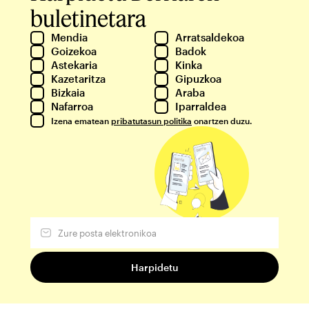
buletinetara
Mendia
Arratsaldekoa
Goizekoa
Badok
Astekaria
Kinka
Kazetaritza
Gipuzkoa
Bizkaia
Araba
Nafarroa
Iparraldea
Izena ematean
pribatutasun politika
onartzen duzu.