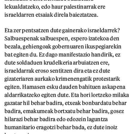
lekualdatzeko, edo haur palestinarrak ere
israeldarren etsaiak direla baieztatzea.
Eta zer pentsatzen dute gainerako israeldarrek?
Salbuespenak salbuespen, espero izatekoa den
bezala, gehiengoak gobernuaren ikuspegiarekin
bat egiten du. Ez dago manifestazio handirik, ez
dute soldaduen krudelkeria arbuiatzen ere,
israeldarrak eroso sentitzen dira eta ez dute
gizateriaren aurkako krimenengatik protestarik
egiten. Hamasen esku dauden bahituen askapena
aldarrikatzeko egiten dute. Eta hori lortzeko milaka
gazatar hil behar badira, etxeak bonbardatu behar
badira, emakumeak bortxatu behar badira, gosez
hilarazi behar badira edo edozein laguntza
humanitario eragotzi behar bada, ez dute inoiz