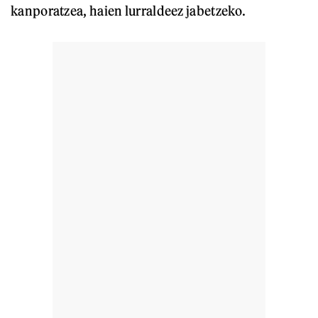
kanporatzea, haien lurraldeez jabetzeko.