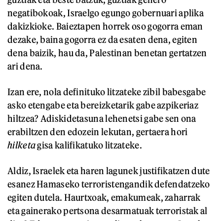
negatibokoak, Israelgo egungo gobernuari aplika
dakizkioke. Baieztapen horrek oso gogorra eman
dezake, baina gogorra ez da esaten dena, egiten
dena baizik, hau da, Palestinan benetan gertatzen
ari dena.
Izan ere, nola definituko litzateke zibil babesgabe
asko etengabe eta bereizketarik gabe azpikeriaz
hiltzea? Adiskidetasuna lehenetsi gabe sen ona
erabiltzen den edozein lekutan, gertaera hori
hilketa
gisa kalifikatuko litzateke.
Aldiz, Israelek eta haren lagunek justifikatzen dute
esanez Hamaseko terroristengandik defendatzeko
egiten dutela. Haurtxoak, emakumeak, zaharrak
eta gainerako pertsona desarmatuak terroristak al