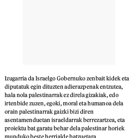
Izugarria da Israelgo Gobernuko zenbait kidek eta
diputatuk egin dituzten adierazpenak entzutea,
hala nola palestinarrak ez direla gizakiak, edo
irtenbide zuzen, egoki, moral eta humanoa dela
orain palestinarrak gaizki bizi diren
asentamenduetan israeldarrak berrezartzea, eta
proiektu bat garatu behar dela palestinar horiek
munduko beste herrialde batzuetara