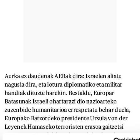
Aurka ez daudenak AEBak dira: Israelen aliatu
nagusia dira, eta lotura diplomatiko eta militar
handiak dituzte harekin. Bestalde, Europar
Batasunak Israeli ohartarazi dio nazioarteko
zuzenbide humanitarioa errespetatu behar duela,
Europako Batzordeko presidente Ursula von der
Leyenek Hamaseko terroristen erasoa gaitzetsi
zuen arren, Israelek bere burua defendatzeko