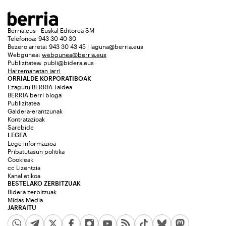
Berria.eus - Euskal Editorea SM
Telefonoa: 943 30 40 30
Bezero arreta: 943 30 43 45 | laguna@berria.eus
Webgunea:
webgunea@berria.eus
Publizitatea:
publi@bidera.eus
Harremanetan jarri
ORRIALDE KORPORATIBOAK
Ezagutu BERRIA Taldea
BERRIA berri bloga
Publizitatea
Galdera-erantzunak
Kontratazioak
Sarebide
LEGEA
Lege informazioa
Pribatutasun politika
Cookieak
cc Lizentzia
Kanal etikoa
BESTELAKO ZERBITZUAK
Bidera zerbitzuak
Midas Media
JARRAITU