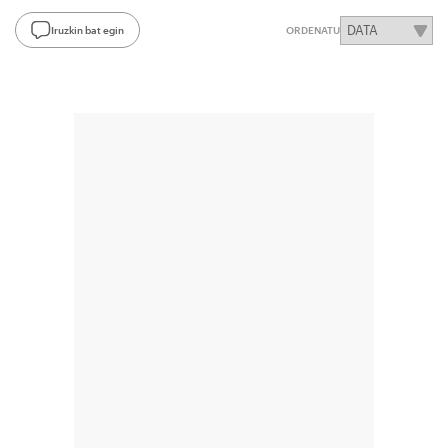
Iruzkin bat egin
ORDENATU