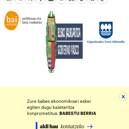
Zure babes ekonomikoari esker
egiten dugu kazetaritza
konprometitua.
BABESTU BERRIA