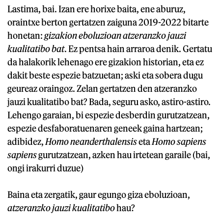
Lastima, bai. Izan ere horixe baita, ene aburuz,
oraintxe berton gertatzen zaiguna 2019-2022 bitarte
honetan:
gizakion eboluzioan atzeranzko jauzi
kualitatibo bat
. Ez pentsa hain arraroa denik. Gertatu
da halakorik lehenago ere gizakion historian, eta ez
dakit beste espezie batzuetan; aski eta sobera dugu
geureaz oraingoz. Zelan gertatzen den atzeranzko
jauzi kualitatibo bat? Bada, seguru asko, astiro-astiro.
Lehengo garaian, bi espezie desberdin gurutzatzean,
espezie desfaboratuenaren geneek gaina hartzean;
adibidez,
Homo neanderthalensis
eta
Homo sapiens
sapiens
gurutzatzean, azken hau irtetean garaile (bai,
ongi irakurri duzue)
Baina eta zergatik, gaur egungo giza eboluzioan,
atzeranzko jauzi kualitatibo
hau?