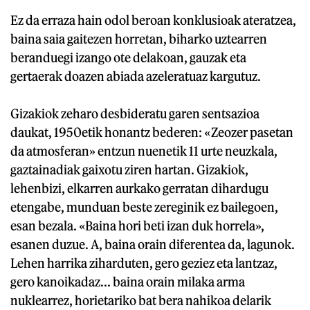
Ez da erraza hain odol beroan konklusioak ateratzea,
baina saia gaitezen horretan, biharko uztearren
beranduegi izango ote delakoan, gauzak eta
gertaerak doazen abiada azeleratuaz kargutuz.
Gizakiok zeharo desbideratu garen sentsazioa
daukat, 1950etik honantz bederen: «Zeozer pasetan
da atmosferan» entzun nuenetik 11 urte neuzkala,
gaztainadiak gaixotu ziren hartan. Gizakiok,
lehenbizi, elkarren aurkako gerratan dihardugu
etengabe, munduan beste zereginik ez bailegoen,
esan bezala. «Baina hori beti izan duk horrela»,
esanen duzue. A, baina orain diferentea da, lagunok.
Lehen harrika ziharduten, gero geziez eta lantzaz,
gero kanoikadaz... baina orain milaka arma
nuklearrez, horietariko bat bera nahikoa delarik