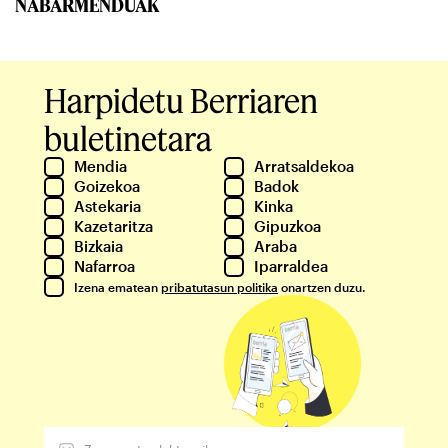
NABARMENDUAK
Harpidetu Berriaren
buletinetara
Mendia
Arratsaldekoa
Goizekoa
Badok
Astekaria
Kinka
Kazetaritza
Gipuzkoa
Bizkaia
Araba
Nafarroa
Iparraldea
Izena ematean
pribatutasun politika
onartzen duzu.