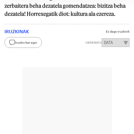
zerbaitera beha dezatela gomendatzea: bizitza beha
dezatela! Horrexegatik diot: kultura ala ezereza.
IRUZKINAK
Ez dago iruzkinik
Iruzkin bat egin
ORDENATU