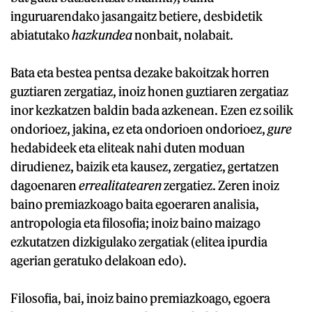
inguruarendako jasangaitz betiere, desbidetik
abiatutako
hazkundea
nonbait, nolabait.
Bata eta bestea pentsa dezake bakoitzak horren
guztiaren zergatiaz, inoiz honen guztiaren zergatiaz
inor kezkatzen baldin bada azkenean. Ezen ez soilik
ondorioez, jakina, ez eta ondorioen ondorioez,
gure
hedabideek eta eliteak nahi duten moduan
dirudienez, baizik eta kausez, zergatiez, gertatzen
dagoenaren
errealitatearen
zergatiez. Zeren inoiz
baino premiazkoago baita egoeraren analisia,
antropologia eta filosofia; inoiz baino maizago
ezkutatzen dizkigulako zergatiak (elitea ipurdia
agerian geratuko delakoan edo).
Filosofia, bai, inoiz baino premiazkoago, egoera