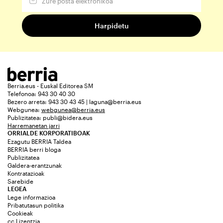
Berria.eus - Euskal Editorea SM
Telefonoa: 943 30 40 30
Bezero arreta: 943 30 43 45 | laguna@berria.eus
Webgunea:
webgunea@berria.eus
Publizitatea:
publi@bidera.eus
Harremanetan jarri
ORRIALDE KORPORATIBOAK
Ezagutu BERRIA Taldea
BERRIA berri bloga
Publizitatea
Galdera-erantzunak
Kontratazioak
Sarebide
LEGEA
Lege informazioa
Pribatutasun politika
Cookieak
cc Lizentzia