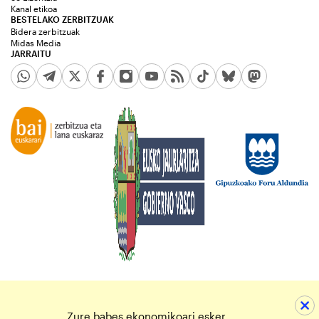
Kanal etikoa
BESTELAKO ZERBITZUAK
Bidera zerbitzuak
Midas Media
JARRAITU
Zure babes ekonomikoari esker