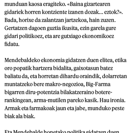
munduan kaosa eragiteko. «Baina gizartearen
gidariek horren kontziente izanen dozak... eztok?».
Bada, horixe da zalantzan jartzekoa, hain zuzen.
Gertatzen dagoen guztia ikusita, ezin garela gure
gidari politikoez, eta are gutxiago ekonomikoez
fidatu.
Mendebaldeko ekonomia gidatzen duen elitea, etika
oro popatik hartzera bidalita, gaixotasun batez
baliatu da, eta horretan dihardu oraindik, dolarretan
muntatzeko bere makro-negozioa, Big-Farma
bigarren diru-potentzia bilakatzeraino botere-
rankingean, arma-mutilen pareko kasik. Hau ironia.
Armak eta farmakoak jaun eta jabe, munduko peste
biak ala biak.
Eta Mendebalde honetako politika gidatzen duen