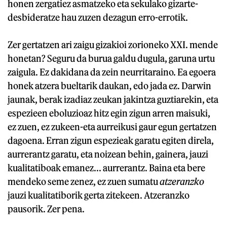
honen zergatiez asmatzeko eta sekulako gizarte-
desbideratze hau zuzen dezagun erro-errotik.
Zer gertatzen ari zaigu gizakioi zorioneko XXI. mende
honetan? Seguru da burua galdu dugula, garuna urtu
zaigula. Ez dakidana da zein neurritaraino. Ea egoera
honek atzera bueltarik daukan, edo jada ez. Darwin
jaunak, berak izadiaz zeukan jakintza guztiarekin, eta
espezieen eboluzioaz hitz egin zigun arren maisuki,
ez zuen, ez zukeen-eta aurreikusi gaur egun gertatzen
dagoena. Erran zigun espezieak garatu egiten direla,
aurrerantz garatu, eta noizean behin, gainera, jauzi
kualitatiboak emanez... aurrerantz. Baina eta bere
mendeko seme zenez, ez zuen sumatu
atzeranzko
jauzi kualitatiborik gerta zitekeen. Atzeranzko
pausorik. Zer pena.