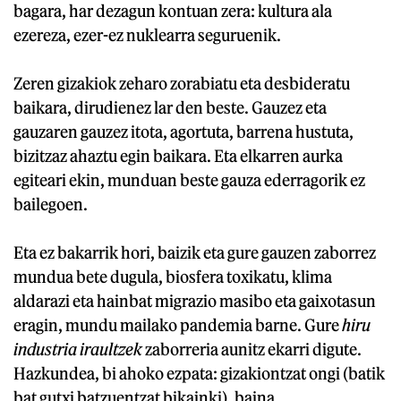
bagara, har dezagun kontuan zera: kultura ala
ezereza, ezer-ez nuklearra seguruenik.
Zeren gizakiok zeharo zorabiatu eta desbideratu
baikara, dirudienez lar den beste. Gauzez eta
gauzaren gauzez itota, agortuta, barrena hustuta,
bizitzaz ahaztu egin baikara. Eta elkarren aurka
egiteari ekin, munduan beste gauza ederragorik ez
bailegoen.
Eta ez bakarrik hori, baizik eta gure gauzen zaborrez
mundua bete dugula, biosfera toxikatu, klima
aldarazi eta hainbat migrazio masibo eta gaixotasun
eragin, mundu mailako pandemia barne. Gure
hiru
industria iraultzek
zaborreria aunitz ekarri digute.
Hazkundea, bi ahoko ezpata: gizakiontzat ongi (batik
bat gutxi batzuentzat bikainki), baina