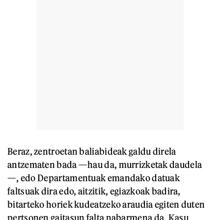
Beraz, zentroetan baliabideak galdu direla
antzematen bada —hau da, murrizketak daudela
—, edo Departamentuak emandako datuak
faltsuak dira edo, aitzitik, egiazkoak badira,
bitarteko horiek kudeatzeko araudia egiten duten
pertsonen gaitasun falta nabarmena da. Kasu