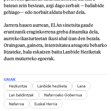
batean zein bestean, argi dago zerbait —baliabide
gehiago— edo norbait aldatu behar dela.
Jarrera hauen aurrean, ELAn sinetsita gaude
erantzunik eraginkorrena greba dinamika dela,
aurreko ikasturteetan ikusi ahal izan den bezala.
Oraingoan, gainera, intentsitatea areagotu beharko
litzateke, hala eskatzen baitu Lanbide Heziketak
duen muturreko egoerak.
GAIAK
Hezkuntza
Lanbide heziketa
Lana
Lan baldintzak
Nafarroako Gobernua
Nafarroa
Euskal Herria