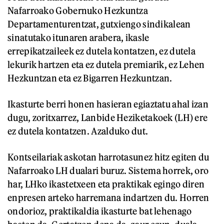
Nafarroako Gobernuko Hezkuntza
Departamenturentzat, gutxiengo sindikalean
sinatutako itunaren arabera, ikasle
errepikatzaileek ez dutela kontatzen, ez dutela
lekurik hartzen eta ez dutela premiarik, ez Lehen
Hezkuntzan eta ez Bigarren Hezkuntzan.
Ikasturte berri honen hasieran egiaztatu ahal izan
dugu, zoritxarrez, Lanbide Heziketakoek (LH) ere
ez dutela kontatzen. Azalduko dut.
Kontseilariak askotan harrotasunez hitz egiten du
Nafarroako LH dualari buruz. Sistema horrek, oro
har, LHko ikastetxeen eta praktikak egingo diren
enpresen arteko harremana indartzen du. Horren
ondorioz, praktikaldia ikasturte bat lehenago