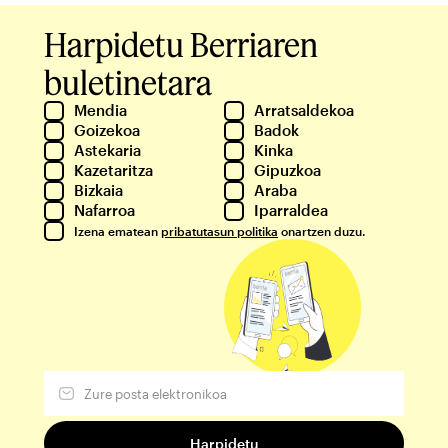
Harpidetu Berriaren
buletinetara
Mendia
Arratsaldekoa
Goizekoa
Badok
Astekaria
Kinka
Kazetaritza
Gipuzkoa
Bizkaia
Araba
Nafarroa
Iparraldea
Izena ematean
pribatutasun politika
onartzen duzu.