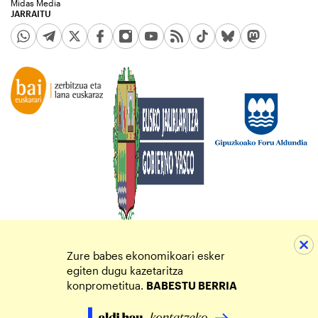
Midas Media
JARRAITU
Zure babes ekonomikoari esker
egiten dugu kazetaritza
konprometitua.
BABESTU BERRIA