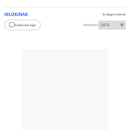
IRUZKINAK
Ez dago iruzkinik
Iruzkin bat egin
ORDENATU