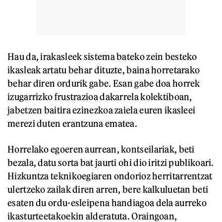
Hau da, irakasleek sistema bateko zein besteko
ikasleak artatu behar dituzte, baina horretarako
behar diren ordurik gabe. Esan gabe doa horrek
izugarrizko frustrazioa dakarrela kolektiboan,
jabetzen baitira ezinezkoa zaiela euren ikasleei
merezi duten erantzuna ematea.
Horrelako egoeren aurrean, kontseilariak, beti
bezala, datu sorta bat jaurti ohi dio iritzi publikoari.
Hizkuntza teknikoegiaren ondorioz herritarrentzat
ulertzeko zailak diren arren, bere kalkuluetan beti
esaten du ordu-esleipena handiagoa dela aurreko
ikasturteetakoekin alderatuta. Oraingoan,