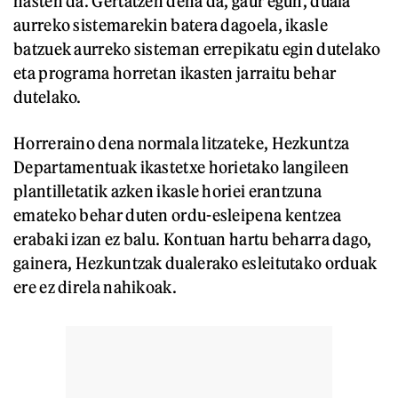
hasten da. Gertatzen dena da, gaur egun, duala
aurreko sistemarekin batera dagoela, ikasle
batzuek aurreko sisteman errepikatu egin dutelako
eta programa horretan ikasten jarraitu behar
dutelako.
Horreraino dena normala litzateke, Hezkuntza
Departamentuak ikastetxe horietako langileen
plantilletatik azken ikasle horiei erantzuna
emateko behar duten ordu-esleipena kentzea
erabaki izan ez balu. Kontuan hartu beharra dago,
gainera, Hezkuntzak dualerako esleitutako orduak
ere ez direla nahikoak.