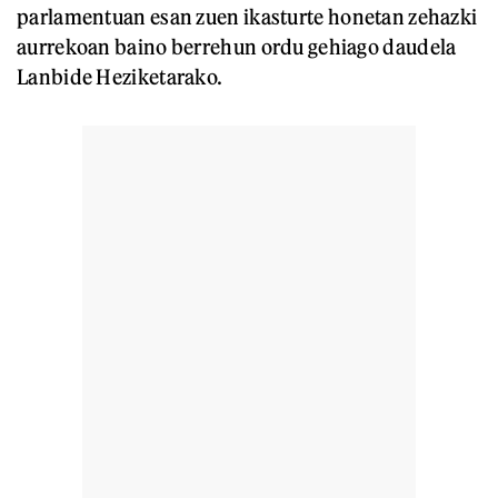
parlamentuan esan zuen ikasturte honetan zehazki
aurrekoan baino berrehun ordu gehiago daudela
Lanbide Heziketarako.