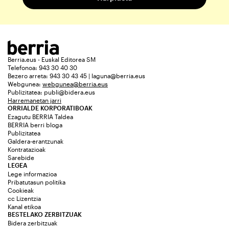
Berria.eus - Euskal Editorea SM
Telefonoa: 943 30 40 30
Bezero arreta: 943 30 43 45 | laguna@berria.eus
Webgunea:
webgunea@berria.eus
Publizitatea:
publi@bidera.eus
Harremanetan jarri
ORRIALDE KORPORATIBOAK
Ezagutu BERRIA Taldea
BERRIA berri bloga
Publizitatea
Galdera-erantzunak
Kontratazioak
Sarebide
LEGEA
Lege informazioa
Pribatutasun politika
Cookieak
cc Lizentzia
Kanal etikoa
BESTELAKO ZERBITZUAK
Bidera zerbitzuak