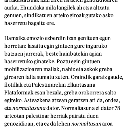
aurka. Ehundaka mila langilek ahotsa altxatu
genuen, sindikatuen arteko giroak gutako asko
haserretu bagaitu ere.
Hamaika emozio ezberdin izan genituen egun
horretan: lasaitu egin gintuen gure inguruko
batzuen jarrerak, beste hainbatekin agian
haserretuko ginateke. Poztu egin gintuen
mobilizazioaren mailak, nahiz eta askok greba
giroaren falta sumatu zuten. Oraindik garaiz gaude,
flotillak eta Palestinarekin Elkartasuna
Plataformak esan bezala, greba orokorrera salto
egiteko. Asteazkena atzean geratzen ari da, ordea,
eta
normaltasuna
dator. Normaltasuna ei dator 78
urteotan palestinar herriak pairatu duen
genozidioan, eta ez da lehen
normaltasun
aroa