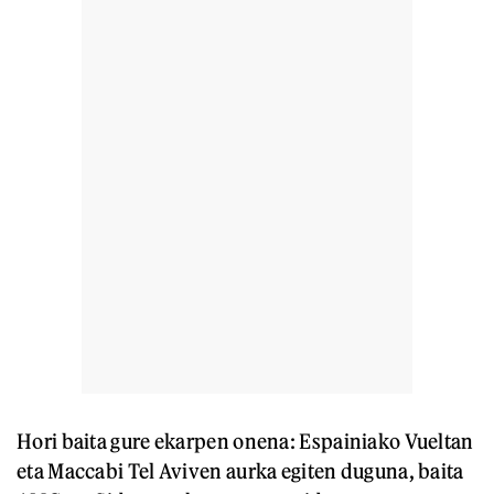
Hori baita gure ekarpen onena: Espainiako Vueltan
eta Maccabi Tel Aviven aurka egiten duguna, baita