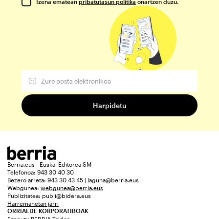
Izena ematean
pribatutasun politika
onartzen duzu.
Berria.eus - Euskal Editorea SM
Telefonoa: 943 30 40 30
Bezero arreta: 943 30 43 45 | laguna@berria.eus
Webgunea:
webgunea@berria.eus
Publizitatea:
publi@bidera.eus
Harremanetan jarri
ORRIALDE KORPORATIBOAK