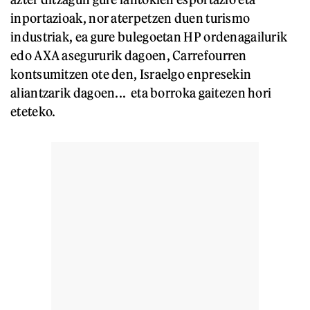
inportazioak, nor aterpetzen duen turismo
industriak, ea gure bulegoetan HP ordenagailurik
edo AXA asegururik dagoen, Carrefourren
kontsumitzen ote den, Israelgo enpresekin
aliantzarik dagoen... eta borroka gaitezen hori
eteteko.