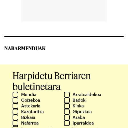
NABARMENDUAK
Harpidetu Berriaren
buletinetara
Mendia
Arratsaldekoa
Goizekoa
Badok
Astekaria
Kinka
Kazetaritza
Gipuzkoa
Bizkaia
Araba
Nafarroa
Iparraldea