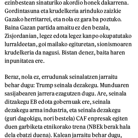
ezinbestean sinaturiko akordio honek dakarrena.
Gordintasuna eta krudelkeria arinduko zaizkie
Gazako herritarrei, eta nola ez gara ba poztuko.
Baina Gazan partida amaitu ez den bezala,
Zisjordanian, legez edota legez kanpo okupatutako
lurraldeetan, goi mailako egituretan, sionismoaren
krudelkeria da nagusi. Bistan denez, baita haren
inpunitatea ere.
Beraz, nola ez, errudunak seinalatzen jarraitu
behar dugu: Trump seinala dezakegu. Munduaren
sasijabearen jarrera ezagutzen dugu. Are, seinala
ditzakegu EB edota gobernuak ere, seinala
dezakegu arma industria, eta seinala dezakegu
(guri dagokigu, nori bestela) CAF enpresak egiten
duen garbiketa etnikorako trena (NBEk berak hala
dela ebatzi duena). Kalean jarraitu behar dugu,