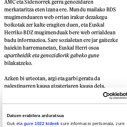
AMC eta Sidenorrek gerra genozidaren
merkataritza eten izana ere. Mundu mailako BDS
mugimenduaren web orrian irakur dezakegu
boikotak zer kalte eragiten duen, eta Euskal
Herriko BDZ mugimenduak bere web orrialdean
badu informazioa. Sare sozialetan ere jar gaitezke
haiekin harremanetan, Euskal Herri osoa
apartheidik eta genozidiorik gabeko gune
bilakatzeko.
Azken bi urteotan, argi eta garbi geratu da
palestinarren kausa gizateriaren kausa dela,
munduko herri askeena eta langileena. Bat egin
dezagun, bada, gizaki, herri eta langile bezala, nork
bere lekutik, genoziden bakartzean.
Datuen erabilera arduratsua
Guk eta
gure 1022 kideek
sure informacio pertsonala, zure