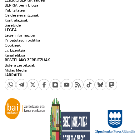
Ezagutu BERRIA Taldea
BERRIA berri bloga
Publizitatea
Galdera-erantzunak
Kontratazioak
Sarebide
LEGEA
Lege informazioa
Pribatutasun politika
Cookieak
cc Lizentzia
Kanal etikoa
BESTELAKO ZERBITZUAK
Bidera zerbitzuak
Midas Media
JARRAITU