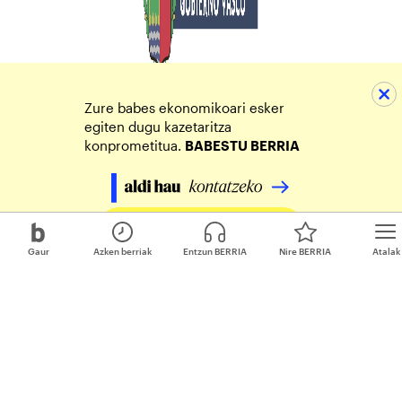
Zure babes ekonomikoari esker
egiten dugu kazetaritza
konprometitua.
BABESTU BERRIA
Egin zure ekarpena
Gaur
Azken berriak
Entzun BERRIA
Nire BERRIA
Atalak