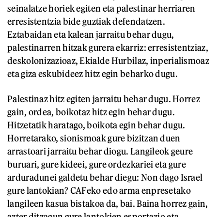
seinalatze horiek egiten eta palestinar herriaren
erresistentzia bide guztiak defendatzen.
Eztabaidan eta kalean jarraitu behar dugu,
palestinarren hitzak gurera ekarriz: erresistentziaz,
deskolonizazioaz, Ekialde Hurbilaz, inperialismoaz
eta giza eskubideez hitz egin beharko dugu.
Palestinaz hitz egiten jarraitu behar dugu. Horrez
gain, ordea, boikotaz hitz egin behar dugu.
Hitzetatik haratago, boikota egin behar dugu.
Horretarako, sionismoak gure bizitzan duen
arrastoari jarraitu behar diogu. Langileok geure
buruari, gure kideei, gure ordezkariei eta gure
arduradunei galdetu behar diegu: Non dago Israel
gure lantokian? CAFeko edo arma enpresetako
langileen kasua bistakoa da, bai. Baina horrez gain,
azter ditzagun gure lantokien esportazio eta