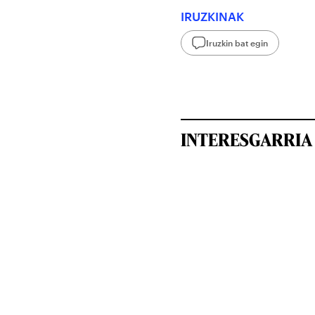
IRUZKINAK
Iruzkin bat egin
INTERESGARRIA 