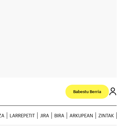
Babestu Berria
ZA
LARREPETIT
JIRA
BIRA
ARKUPEAN
ZINTAK