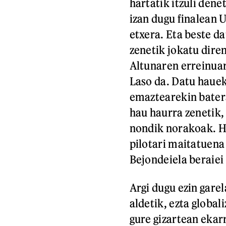
hartatik itzuli den
izan dugu finalean U
etxera. Eta beste da
zenetik jokatu diren
Altunaren erreinuar
Laso da. Datu hauek
emaztearekin batera
hau haurra zenetik
nondik norakoak. H
pilotari maitatuena
Bejondeiela beraiei 
Argi dugu ezin garel
aldetik, ezta global
gure gizartean ekar