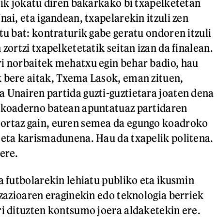
etik jokatu diren bakarkako bi txapelketetan
nai, eta igandean, txapelarekin itzuli zen
tu bat: kontraturik gabe geratu ondoren itzuli
 zortzi txapelketetatik seitan izan da finalean.
i norbaitek mehatxu egin behar badio, hau
 bere aitak, Txema Lasok, eman zituen,
 Unairen partida guzti-guztietara joaten dena
, koaderno batean apuntatuaz partidaren
ortaz gain, euren semea da egungo koadroko
 eta karismadunena. Hau da txapelik politena.
ere.
a futbolarekin lehiatu publiko eta ikusmin
izazioaren eraginekin edo teknologia berriek
ri dituzten kontsumo joera aldaketekin ere.