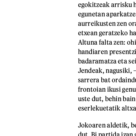
egokitzeak arrisku h
egunetan aparkatzea
aurreikusten zen or
etxean geratzeko ha
Altuna falta zen: o
handiaren presentzi
badaramatza eta sei
Jendeak, nagusiki, 
sarrera bat ordaind
frontoian ikusi genu
uste dut, behin bai
eserlekuetatik altx
Jokoaren aldetik, be
dut. Bi partida izan 