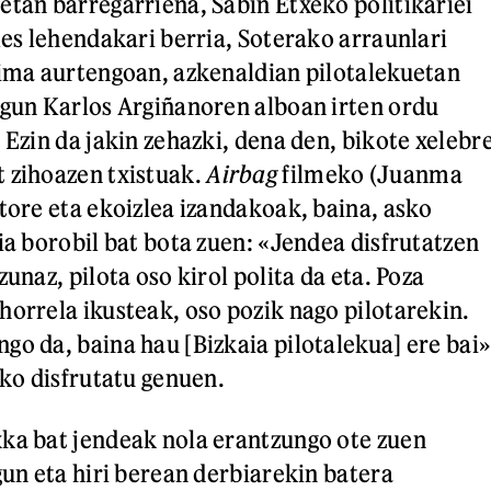
etan barregarriena, Sabin Etxeko politikariei
les lehendakari berria, Soterako arraunlari
tima aurtengoan, azkenaldian pilotalekuetan
ugun Karlos Argiñanoren alboan irten ordu
 Ezin da jakin zehazki, dena den, bikote xelebr
 zihoazen txistuak.
Airbag
filmeko (Juanma
ktore eta ekoizlea izandakoak, baina, asko
ia borobil bat bota zuen: «Jendea disfrutatzen
zunaz, pilota oso kirol polita da eta. Poza
horrela ikusteak, oso pozik nago pilotarekin.
go da, baina hau [Bizkaia pilotalekua] ere bai»
sko disfrutatu genuen.
ka bat jendeak nola erantzungo ote zuen
gun eta hiri berean derbiarekin batera