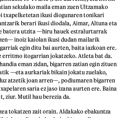
atian sekulako maila eman zuen Ultzamako
bi txapelketetan ikusi diogunaren tonikari
lantzarik berari ikusi diodala, Aimar, Altuna eta
de batera utzita —hiru hauek estralurtarrak
tzen— inoiz kaiolan ikusi dudan mailarik
garriak egin ditu bai aurten, baita iazkoan ere.
re erritmo itogarrian jokatzeko. Atleta bat da.
handia eman zidan, bigarren zatian egin zituen
atik —eta aurkariak bikain jokatu zuelako,
uz atzetik joan arren—, podiumaren bigarren
xapelaren saria ez jaso izana aurten ere. Baina
t, ziur. Mutil hau berezia da.
ea tokatzen zait orain. Aldakako ebakuntza