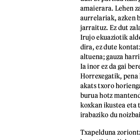
amaierara. Lehen z
aurrelariak, azken 
jarraituz. Ez dut za
Irujo ekuaziotik al
dira, ez dute konta
altuena; gauza harri
Ia inor ez da gai be
Horrexegatik, pena 
akats txoro horieng
burua hotz mantend
koxkan ikustea eta t
irabaziko du noizbai
Txapelduna zoriontz