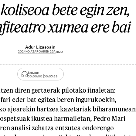
koliseoa bete egin zen,
fiteatro xumea ere bai
Adur Lizasoain
2024KO AZAROAREN 26A
11:20
Entzun
00:00:00
00:05:29
tzen diren gertaerak pilotako finaletan:
afari eder bat egitea beren ingurukoekin,
ko ajearekin hartzea kazetariak biharamunean
 ospetsuak ikustea harmailetan, Pedro Mari
ren analisi zehatza entzutea ondorengo