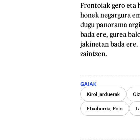
Frontoiak gero eta 
honek negargura em
dugu panorama argi
bada ere, gurea bal
jakinetan bada ere.
zaintzen.
GAIAK
Kirol jarduerak
Gi
Etxeberria, Peio
L