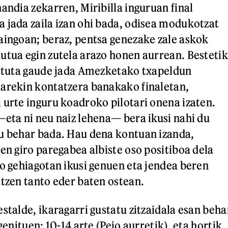
andia zekarren, Miribilla inguruan final
 jada zaila izan ohi bada, odisea modukotzat
aingoan; beraz, pentsa genezake zale askok
utua egin zutela arazo honen aurrean. Bestetik
hituta gaude jada Amezketako txapeldun
arekin kontatzera banakako finaletan,
 urte inguru koadroko pilotari onena izaten.
—eta ni neu naiz lehena— bera ikusi nahi du
u behar bada. Hau dena kontuan izanda,
en giro paregabea albiste oso positiboa dela
no gehiagotan ikusi genuen eta jendea beren
atzen tanto eder baten ostean.
stalde, ikaragarri gustatu zitzaidala esan beha
genituen: 10-14 arte (Peio aurretik), eta hortik