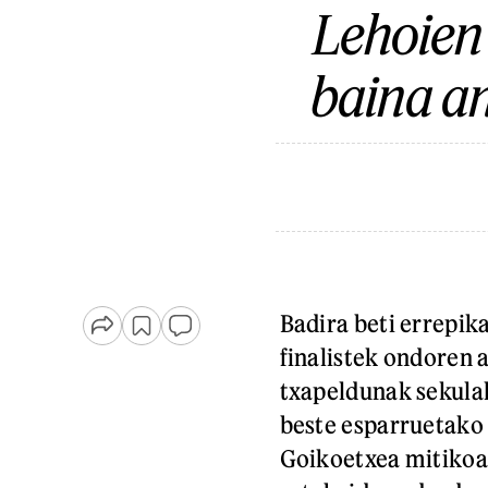
Lehoien 
baina an
Badira beti errepika
finalistek ondoren 
txapeldunak sekula
beste esparruetako
Goikoetxea mitikoa