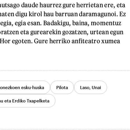
hutsago daude haurrez gure herrietan ere, eta
aten digu kirol hau barruan daramagunoi. Ez
egia, egia esan. Badakigu, baina, momentuz
oratzen eta gurearekin gozatzen, urtean egun
 Hor egoten. Gure herriko anfiteatro xumea
zonezkoen esku-huska
Pilota
Laso, Unai
au eta Erdiko Txapelketa