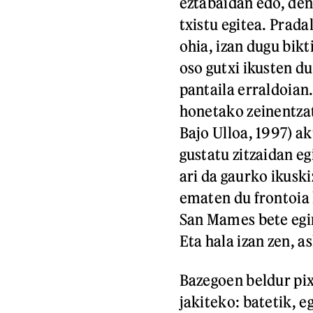
eztabaidan edo, den
txistu egitea. Prada
ohia, izan dugu bik
oso gutxi ikusten d
pantaila erraldoian.
honetako zeinentzat
Bajo Ulloa, 1997) a
gustatu zitzaidan eg
ari da gaurko ikuski
ematen du frontoia 
San Mames bete egin
Eta hala izan zen, a
Bazegoen beldur pix
jakiteko: batetik, e