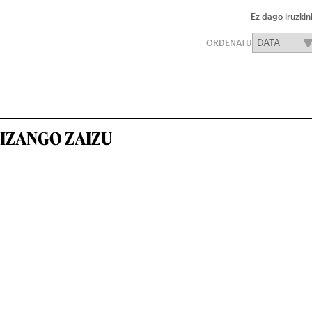
Ez dago iruzkin
ORDENATU
IZANGO ZAIZU