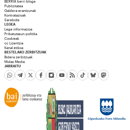
BERRIA berri bloga
Publizitatea
Galdera-erantzunak
Kontratazioak
Sarebide
LEGEA
Lege informazioa
Pribatutasun politika
Cookieak
cc Lizentzia
Kanal etikoa
BESTELAKO ZERBITZUAK
Bidera zerbitzuak
Midas Media
JARRAITU