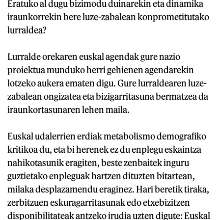
Eratuko al dugu bizimodu duinarekin eta dinamika
iraunkorrekin bere luze-zabalean konprometitutako
lurraldea?
Lurralde orekaren euskal agendak gure nazio
proiektua munduko herri gehienen agendarekin
lotzeko aukera ematen digu. Gure lurraldearen luze-
zabalean ongizatea eta bizigarritasuna bermatzea da
iraunkortasunaren lehen maila.
Euskal udalerrien erdiak metabolismo demografiko
kritikoa du, eta bi herenek ez du enplegu eskaintza
nahikotasunik eragiten, beste zenbaitek inguru
guztietako enpleguak hartzen dituzten bitartean,
milaka desplazamendu eraginez. Hari beretik tiraka,
zerbitzuen eskuragarritasunak edo etxebizitzen
disponibilitateak antzeko irudia uzten digute: Euskal