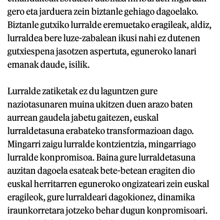
gero eta jarduera zein biztanle gehiago dagoelako.
Biztanle gutxiko lurralde eremuetako eragileak, aldiz,
lurraldea bere luze-zabalean ikusi nahi ez dutenen
gutxiespena jasotzen aspertuta, eguneroko lanari
emanak daude, isilik.
Lurralde zatiketak ez du laguntzen gure
naziotasunaren muina ukitzen duen arazo baten
aurrean gaudela jabetu gaitezen, euskal
lurraldetasuna erabateko transformazioan dago.
Mingarri zaigu lurralde kontzientzia, mingarriago
lurralde konpromisoa. Baina gure lurraldetasuna
auzitan dagoela esateak bete-betean eragiten dio
euskal herritarren eguneroko ongizateari zein euskal
eragileok, gure lurraldeari dagokionez, dinamika
iraunkorretara jotzeko behar dugun konpromisoari.