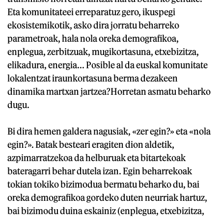
Eta komunitateei erreparatuz gero, ikuspegi
ekosistemikotik, asko dira jorratu beharreko
parametroak, hala nola oreka demografikoa,
enplegua, zerbitzuak, mugikortasuna, etxebizitza,
elikadura, energia... Posible al da euskal komunitate
lokalentzat iraunkortasuna berma dezakeen
dinamika martxan jartzea?Horretan asmatu beharko
dugu.
Bi dira hemen galdera nagusiak, «zer egin?» eta «nola
egin?». Batak besteari eragiten dion aldetik,
azpimarratzekoa da helburuak eta bitartekoak
bateragarri behar dutela izan. Egin beharrekoak
tokian tokiko bizimodua bermatu beharko du, bai
oreka demografikoa gordeko duten neurriak hartuz,
bai bizimodu duina eskainiz (enplegua, etxebizitza,