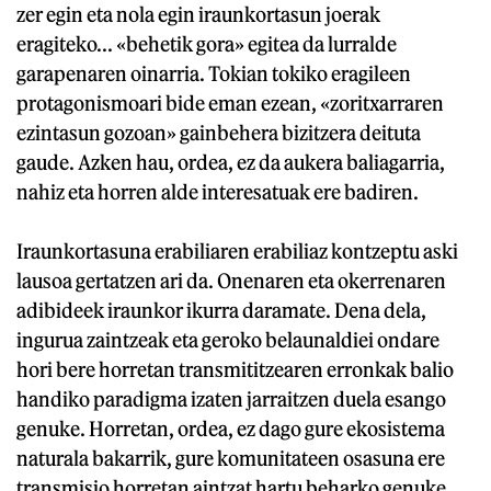
zer egin eta nola egin iraunkortasun joerak
eragiteko... «behetik gora» egitea da lurralde
garapenaren oinarria. Tokian tokiko eragileen
protagonismoari bide eman ezean, «zoritxarraren
ezintasun gozoan» gainbehera bizitzera deituta
gaude. Azken hau, ordea, ez da aukera baliagarria,
nahiz eta horren alde interesatuak ere badiren.
Iraunkortasuna erabiliaren erabiliaz kontzeptu aski
lausoa gertatzen ari da. Onenaren eta okerrenaren
adibideek iraunkor ikurra daramate. Dena dela,
ingurua zaintzeak eta geroko belaunaldiei ondare
hori bere horretan transmititzearen erronkak balio
handiko paradigma izaten jarraitzen duela esango
genuke. Horretan, ordea, ez dago gure ekosistema
naturala bakarrik, gure komunitateen osasuna ere
transmisio horretan aintzat hartu beharko genuke.