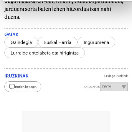
dugu maiatzaren 4an, Oñatin, Udalbizi jardunaldia,
jarduera sorta baten lehen hitzordua izan nahi
duena.
GAIAK
Gaindegia
Euskal Herria
Ingurumena
Lurralde antolaketa eta hirigintza
IRUZKINAK
Ez dago iruzkinik
Iruzkin bat egin
ORDENATU