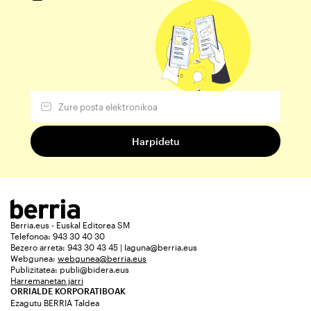
Berria.eus - Euskal Editorea SM
Telefonoa: 943 30 40 30
Bezero arreta: 943 30 43 45 | laguna@berria.eus
Webgunea:
webgunea@berria.eus
Publizitatea:
publi@bidera.eus
Harremanetan jarri
ORRIALDE KORPORATIBOAK
Ezagutu BERRIA Taldea