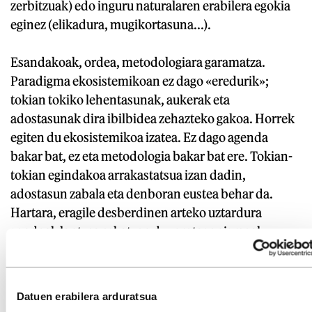
zerbitzuak) edo inguru naturalaren erabilera egokia
eginez (elikadura, mugikortasuna...).
Esandakoak, ordea, metodologiara garamatza.
Paradigma ekosistemikoan ez dago «eredurik»;
tokian tokiko lehentasunak, aukerak eta
adostasunak dira ibilbidea zehazteko gakoa. Horrek
egiten du ekosistemikoa izatea. Ez dago agenda
bakar bat, ez eta metodologia bakar bat ere. Tokian-
tokian egindakoa arrakastatsua izan dadin,
adostasun zabala eta denboran eustea behar da.
Hartara, eragile desberdinen arteko uztardura
sendoak lantzea eskatzen du, protagonismoak
konpartitzea, beste maila instituzionalen babesa
bilatzea. Horrela eta horrela bakarrik lortuko dugu,
baliabideak urri diren garai honetan, lankidetza
Datuen erabilera arduratsua
gradu handiagoak lortzea eta lankidetzaren