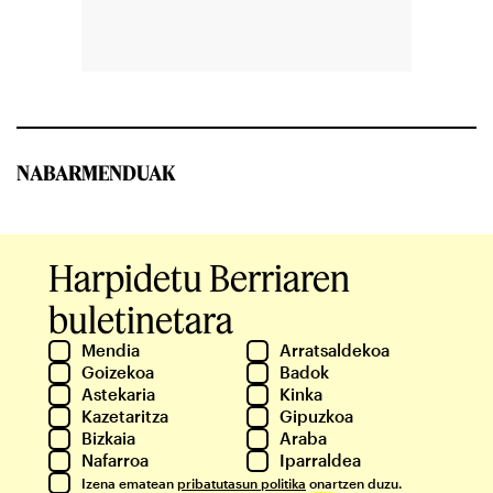
NABARMENDUAK
Harpidetu Berriaren
buletinetara
Mendia
Arratsaldekoa
Goizekoa
Badok
Astekaria
Kinka
Kazetaritza
Gipuzkoa
Bizkaia
Araba
Nafarroa
Iparraldea
Izena ematean
pribatutasun politika
onartzen duzu.