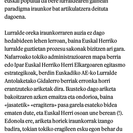
euskal populua da bere lurraldearen gainean
paradigma iraunkor bat artikulatzera deituta
dagoena.
Lurralde oreka iraunkorraren auzia ez dago
hedabideen lehen lerroan, baina Euskal Herriko
lurralde guztietan prozesu sakonak bizitzen ari gara.
Nafarroako tokiko administrazioaren mapa berria
edo Ipar Euskal Herriko Herri Elkargoaren egitasmo
estrategikoak, berdin Euskadiko AE-ko Lurralde
Antolaketako Gidalerro berriak erronka horri
erantzuteko ariketak dira. Ikusteko dago ariketa
bakoitzaren azken emaitza eta ondorioa, baina
«jasatetik» «eragitera» pasa garela esateko bidea
ematen dute, eta Euskal Herri osoan une berean (!).
Edonola ere, ariketa horiek iraunkorrak izango
badira, tokian tokiko eragileen esku egon behar du