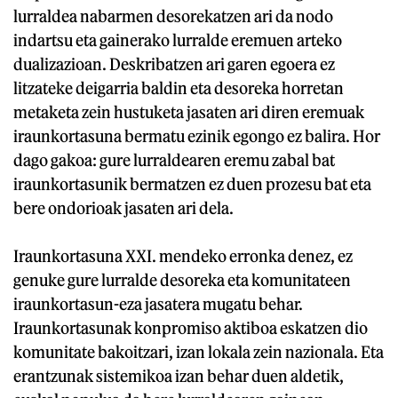
lurraldea nabarmen desorekatzen ari da nodo
indartsu eta gainerako lurralde eremuen arteko
dualizazioan. Deskribatzen ari garen egoera ez
litzateke deigarria baldin eta desoreka horretan
metaketa zein hustuketa jasaten ari diren eremuak
iraunkortasuna bermatu ezinik egongo ez balira. Hor
dago gakoa: gure lurraldearen eremu zabal bat
iraunkortasunik bermatzen ez duen prozesu bat eta
bere ondorioak jasaten ari dela.
Iraunkortasuna XXI. mendeko erronka denez, ez
genuke gure lurralde desoreka eta komunitateen
iraunkortasun-eza jasatera mugatu behar.
Iraunkortasunak konpromiso aktiboa eskatzen dio
komunitate bakoitzari, izan lokala zein nazionala. Eta
erantzunak sistemikoa izan behar duen aldetik,