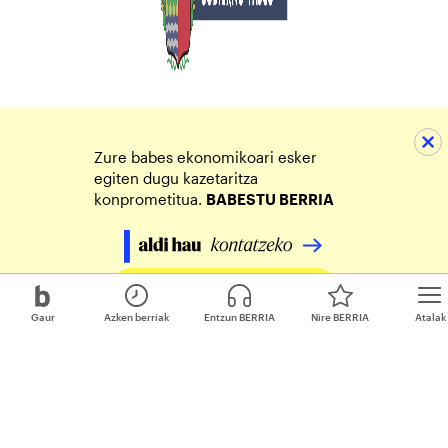
Zure babes ekonomikoari esker
egiten dugu kazetaritza
konprometitua.
BABESTU BERRIA
Egin zure ekarpena
Gaur
Azken berriak
Entzun BERRIA
Nire BERRIA
Atalak