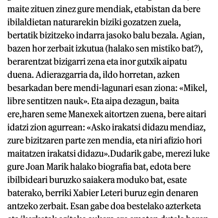
maite zituen zinez gure mendiak, etabistan da bere
ibilaldietan naturarekin biziki gozatzen zuela,
bertatik bizitzeko indarra jasoko balu bezala. Agian,
bazen hor zerbait izkutua (halako sen mistiko bat?),
berarentzat bizigarri zena eta inor gutxik aipatu
duena. Adierazgarria da, ildo horretan, azken
besarkadan bere mendi-lagunari esan ziona: «Mikel,
libre sentitzen nauk». Eta aipa dezagun, baita
ere,haren seme Manexek aitortzen zuena, bere aitari
idatzi zion agurrean: «Asko irakatsi didazu mendiaz,
zure bizitzaren parte zen mendia, eta niri afizio hori
maitatzen irakatsi didazu».Dudarik gabe, merezi luke
gure Joan Marik halako biografia bat, edota bere
ibilbideari buruzko saiakera moduko bat, esate
baterako, berriki Xabier Leteri buruz egin denaren
antzeko zerbait. Esan gabe doa bestelako azterketa