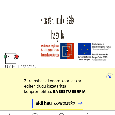
Zure babes ekonomikoari esker
egiten dugu kazetaritza
konprometitua.
BABESTU BERRIA
Egin zure ekarpena