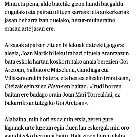
Mina eta pena, alde batetik: gizon handi bat galdu
dugulako eta pairatu dituen sarraski eta ankerkeriak
jasan beharra izan duelako, hezur-muineraino
erasan arte jasan ere.
Atxagak aipatzen zituen bi lekuak datozkit gogora:
alegia, Joan Marik bi leku irabazi dituela Arantzazun,
bata eskola hartan koskortutako anaia berezien Goi
Aretoan, Salbatore Mitxelena, Gandiaga eta
Villasanterekin batera, eta bestea elizako frontisean,
Oteizak egin zuen
Pieta
-ren baitan. «Irudi horren
baitan ere badago orain Joan Mari Torrealdai, ez
bakarrik santutegiko Goi Aretoan».
Alabaina, min hori ez da min etsia, zeren gure
lagunak urte luzetan egin duen lan eskergak min oro
gainditzeko bertutea baitu. Hala zioen haren alaba