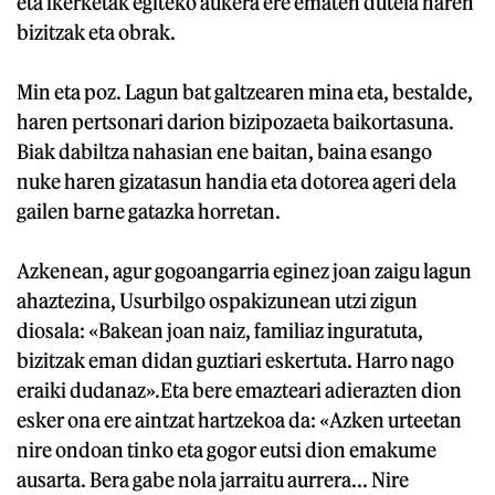
eta ikerketak egiteko aukera ere ematen dutela haren
bizitzak eta obrak.
Min eta poz. Lagun bat galtzearen mina eta, bestalde,
haren pertsonari darion bizipozaeta baikortasuna.
Biak dabiltza nahasian ene baitan, baina esango
nuke haren gizatasun handia eta dotorea ageri dela
gailen barne gatazka horretan.
Azkenean, agur gogoangarria eginez joan zaigu lagun
ahaztezina, Usurbilgo ospakizunean utzi zigun
diosala: «Bakean joan naiz, familiaz inguratuta,
bizitzak eman didan guztiari eskertuta. Harro nago
eraiki dudanaz».Eta bere emazteari adierazten dion
esker ona ere aintzat hartzekoa da: «Azken urteetan
nire ondoan tinko eta gogor eutsi dion emakume
ausarta. Bera gabe nola jarraitu aurrera... Nire