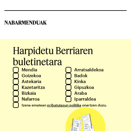
NABARMENDUAK
Harpidetu Berriaren
buletinetara
Mendia
Arratsaldekoa
Goizekoa
Badok
Astekaria
Kinka
Kazetaritza
Gipuzkoa
Bizkaia
Araba
Nafarroa
Iparraldea
Izena ematean
pribatutasun politika
onartzen duzu.