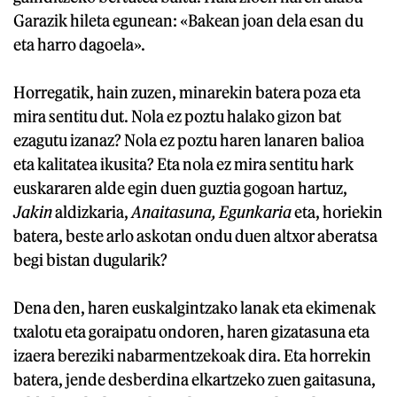
Garazik hileta egunean: «Bakean joan dela esan du
eta harro dagoela».
Horregatik, hain zuzen, minarekin batera poza eta
mira sentitu dut. Nola ez poztu halako gizon bat
ezagutu izanaz? Nola ez poztu haren lanaren balioa
eta kalitatea ikusita? Eta nola ez mira sentitu hark
euskararen alde egin duen guztia gogoan hartuz,
Jakin
aldizkaria,
Anaitasuna,
Egunkaria
eta, horiekin
batera, beste arlo askotan ondu duen altxor aberatsa
begi bistan dugularik?
Dena den, haren euskalgintzako lanak eta ekimenak
txalotu eta goraipatu ondoren, haren gizatasuna eta
izaera bereziki nabarmentzekoak dira. Eta horrekin
batera, jende desberdina elkartzeko zuen gaitasuna,