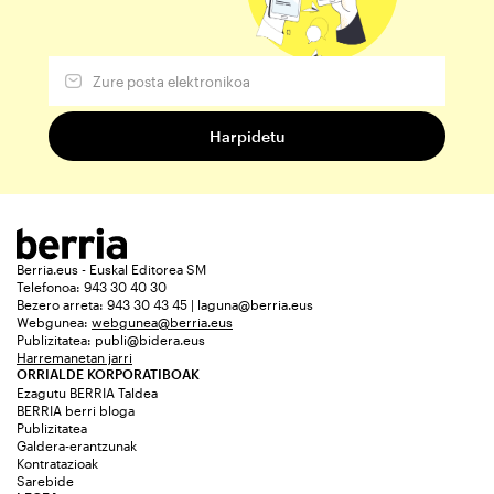
Berria.eus - Euskal Editorea SM
Telefonoa: 943 30 40 30
Bezero arreta: 943 30 43 45 | laguna@berria.eus
Webgunea:
webgunea@berria.eus
Publizitatea:
publi@bidera.eus
Harremanetan jarri
ORRIALDE KORPORATIBOAK
Ezagutu BERRIA Taldea
BERRIA berri bloga
Publizitatea
Galdera-erantzunak
Kontratazioak
Sarebide