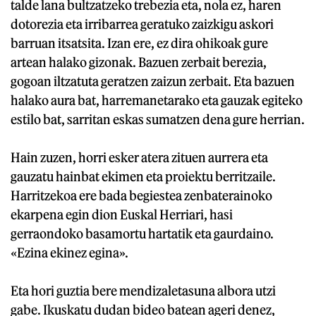
talde lana bultzatzeko trebezia eta, nola ez, haren
dotorezia eta irribarrea geratuko zaizkigu askori
barruan itsatsita. Izan ere, ez dira ohikoak gure
artean halako gizonak. Bazuen zerbait berezia,
gogoan iltzatuta geratzen zaizun zerbait. Eta bazuen
halako aura bat, harremanetarako eta gauzak egiteko
estilo bat, sarritan eskas sumatzen dena gure herrian.
Hain zuzen, horri esker atera zituen aurrera eta
gauzatu hainbat ekimen eta proiektu berritzaile.
Harritzekoa ere bada begiestea zenbaterainoko
ekarpena egin dion Euskal Herriari, hasi
gerraondoko basamortu hartatik eta gaurdaino.
«Ezina ekinez egina».
Eta hori guztia bere mendizaletasuna albora utzi
gabe. Ikuskatu dudan bideo batean ageri denez,