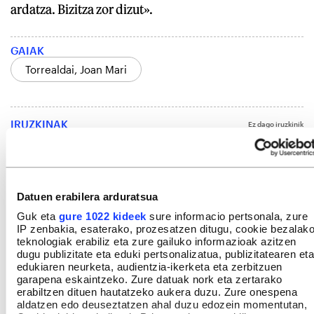
ardatza. Bizitza zor dizut».
GAIAK
Torrealdai, Joan Mari
IRUZKINAK
Ez dago iruzkinik
Iruzkin bat egin
ORDENATU
Datuen erabilera arduratsua
Guk eta
gure 1022 kideek
sure informacio pertsonala, zure
IP zenbakia, esaterako, prozesatzen ditugu, cookie bezalak
teknologiak erabiliz eta zure gailuko informazioak azitzen
dugu publizitate eta eduki pertsonalizatua, publizitatearen eta
edukiaren neurketa, audientzia-ikerketa eta zerbitzuen
garapena eskaintzeko. Zure datuak nork eta zertarako
erabiltzen dituen hautatzeko aukera duzu. Zure onespena
aldatzen edo deuseztatzen ahal duzu edozein momentutan,