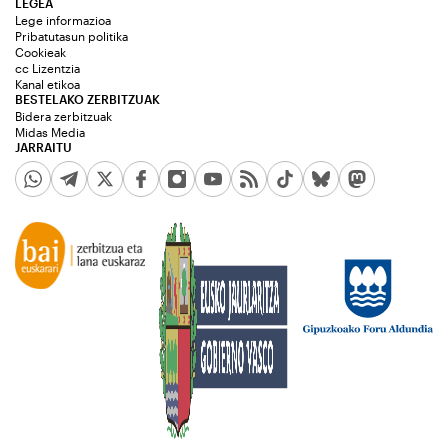
LEGEA
Lege informazioa
Pribatutasun politika
Cookieak
cc Lizentzia
Kanal etikoa
BESTELAKO ZERBITZUAK
Bidera zerbitzuak
Midas Media
JARRAITU