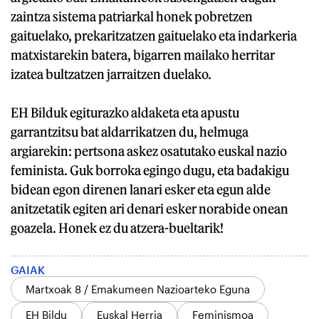
zaintza sistema patriarkal honek pobretzen
gaituelako, prekaritzatzen gaituelako eta indarkeria
matxistarekin batera, bigarren mailako herritar
izatea bultzatzen jarraitzen duelako.
EH Bilduk egiturazko aldaketa eta apustu
garrantzitsu bat aldarrikatzen du, helmuga
argiarekin: pertsona askez osatutako euskal nazio
feminista. Guk borroka egingo dugu, eta badakigu
bidean egon direnen lanari esker eta egun alde
anitzetatik egiten ari denari esker norabide onean
goazela. Honek ez du atzera-bueltarik!
GAIAK
Martxoak 8 / Emakumeen Nazioarteko Eguna
EH Bildu
Euskal Herria
Feminismoa