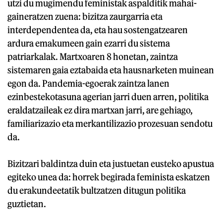
utzi du mugimendu feministak aspalditik mahai-
gaineratzen zuena: bizitza zaurgarria eta
interdependentea da, eta hau sostengatzearen
ardura emakumeen gain ezarri du sistema
patriarkalak. Martxoaren 8 honetan, zaintza
sistemaren gaia eztabaida eta hausnarketen muinean
egon da. Pandemia-egoerak zaintza lanen
ezinbestekotasuna agerian jarri duen arren, politika
eraldatzaileak ez dira martxan jarri, are gehiago,
familiarizazio eta merkantilizazio prozesuan sendotu
da.
Bizitzari baldintza duin eta justuetan eusteko apustua
egiteko unea da: horrek begirada feminista eskatzen
du erakundeetatik bultzatzen ditugun politika
guztietan.