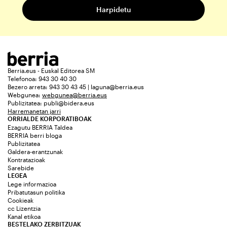
Berria.eus - Euskal Editorea SM
Telefonoa: 943 30 40 30
Bezero arreta: 943 30 43 45 | laguna@berria.eus
Webgunea:
webgunea@berria.eus
Publizitatea:
publi@bidera.eus
Harremanetan jarri
ORRIALDE KORPORATIBOAK
Ezagutu BERRIA Taldea
BERRIA berri bloga
Publizitatea
Galdera-erantzunak
Kontratazioak
Sarebide
LEGEA
Lege informazioa
Pribatutasun politika
Cookieak
cc Lizentzia
Kanal etikoa
BESTELAKO ZERBITZUAK