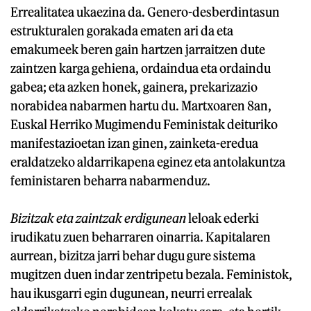
Errealitatea ukaezina da. Genero-desberdintasun
estrukturalen gorakada ematen ari da eta
emakumeek beren gain hartzen jarraitzen dute
zaintzen karga gehiena, ordaindua eta ordaindu
gabea; eta azken honek, gainera, prekarizazio
norabidea nabarmen hartu du. Martxoaren 8an,
Euskal Herriko Mugimendu Feministak deituriko
manifestazioetan izan ginen, zainketa-eredua
eraldatzeko aldarrikapena eginez eta antolakuntza
feministaren beharra nabarmenduz.
Bizitzak eta zaintzak erdigunean
leloak ederki
irudikatu zuen beharraren oinarria. Kapitalaren
aurrean, bizitza jarri behar dugu gure sistema
mugitzen duen indar zentripetu bezala. Feministok,
hau ikusgarri egin dugunean, neurri errealak