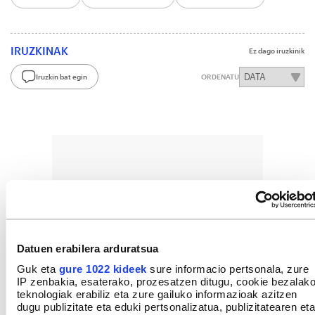
IRUZKINAK
Ez dago iruzkinik
Iruzkin bat egin
ORDENATU
Datuen erabilera arduratsua
Guk eta
gure 1022 kideek
sure informacio pertsonala, zure
IP zenbakia, esaterako, prozesatzen ditugu, cookie bezalak
teknologiak erabiliz eta zure gailuko informazioak azitzen
dugu publizitate eta eduki pertsonalizatua, publizitatearen eta