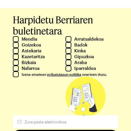
Harpidetu Berriaren
buletinetara
Mendia
Arratsaldekoa
Goizekoa
Badok
Astekaria
Kinka
Kazetaritza
Gipuzkoa
Bizkaia
Araba
Nafarroa
Iparraldea
Izena ematean
pribatutasun politika
onartzen duzu.