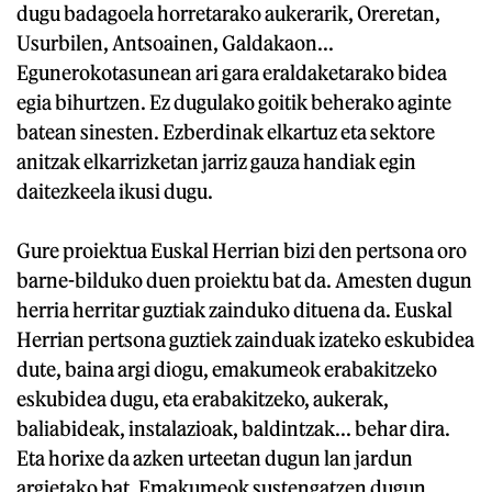
dugu badagoela horretarako aukerarik, Oreretan,
Usurbilen, Antsoainen, Galdakaon...
Egunerokotasunean ari gara eraldaketarako bidea
egia bihurtzen. Ez dugulako goitik beherako aginte
batean sinesten. Ezberdinak elkartuz eta sektore
anitzak elkarrizketan jarriz gauza handiak egin
daitezkeela ikusi dugu.
Gure proiektua Euskal Herrian bizi den pertsona oro
barne-bilduko duen proiektu bat da. Amesten dugun
herria herritar guztiak zainduko dituena da. Euskal
Herrian pertsona guztiek zainduak izateko eskubidea
dute, baina argi diogu, emakumeok erabakitzeko
eskubidea dugu, eta erabakitzeko, aukerak,
baliabideak, instalazioak, baldintzak... behar dira.
Eta horixe da azken urteetan dugun lan jardun
argietako bat. Emakumeok sustengatzen dugun