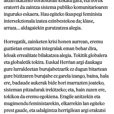
aldarrikatzeko norabidean kokatu gara, eta hortik
eratorri da zaintza sistema publiko komunitarioaren
inguruko eskaera. Hau egiteko ikuspegi feminista
intersekzionala izatea ezinbestekoa da; klase,
arraza... aldagaiekin gurutzatzea alegia.
Horregatik, zainketen krisi honen aurrean, eremu
guztietan erantzun integralak eman behar dira,
leloak errealitate bilakatzea alegia. Tokitik globalera
eta globaletik tokira. Euskal Herrian argi daukagu
gure lurraldeetan burujabetzarik ez dugun bitartean
gure bizitzaren burujabe ez garela izango, baina, hala
ere, badaude aukerak bide hori marrazten joateko,
sisteman pitzadurak irekitzeko; eta, hain zuzen ere,
tokikoa da eremu egokiena. Eragile anitzekin eta
mugimendu feministarekin, elkarrekin lan egiteko
prest gaude, eta udalgintza herrigilean argi erakutsi