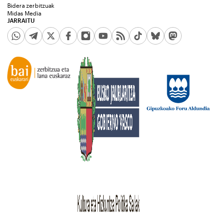
Bidera zerbitzuak
Midas Media
JARRAITU