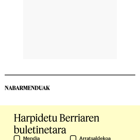
NABARMENDUAK
Harpidetu Berriaren
buletinetara
Mendia
Arratsaldekoa