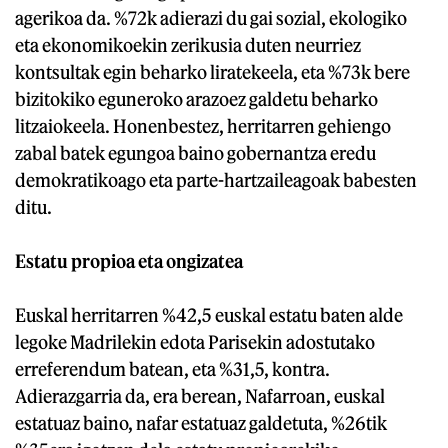
agerikoa da. %72k adierazi du gai sozial, ekologiko
eta ekonomikoekin zerikusia duten neurriez
kontsultak egin beharko liratekeela, eta %73k bere
bizitokiko eguneroko arazoez galdetu beharko
litzaiokeela. Honenbestez, herritarren gehiengo
zabal batek egungoa baino gobernantza eredu
demokratikoago eta parte-hartzaileagoak babesten
ditu.
Estatu propioa eta ongizatea
Euskal herritarren %42,5 euskal estatu baten alde
legoke Madrilekin edota Parisekin adostutako
erreferendum batean, eta %31,5, kontra.
Adierazgarria da, era berean, Nafarroan, euskal
estatuaz baino, nafar estatuaz galdetuta, %26tik