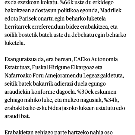
ez da ezezkoan kokatu. %66k uste du erkidego
bakoitzean adostasun politikoa egonda, Madrilek
edota Parisek onartu egin beharko luketela
herritarrek erreferendum bidez erabakitzea, eta
soilik bostetik batek uste du debekatu egin beharko
luketela.
Esanguratsua da, era berean, EAEko Autonomia
Estatutuaz, Euskal Hirigune Elkargoaz eta
Nafarroako Foru Amejoramendu Legeaz galdetuta,
seitik batek bakarrik adierazi duela egungo
araudiekin konforme dagoela. %30ek eskumen
gehiago nahiko luke, eta multzo nagusiak, %34k,
erabakitzeko eskubidea jasoko lukeen estatutu edo
araudi bat.
Erabakietan gehiago parte hartzeko nahia oso