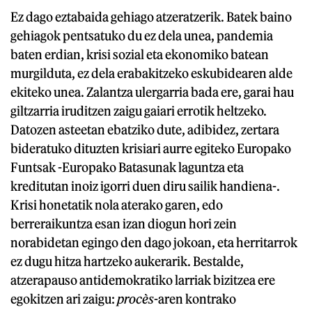
Ez dago eztabaida gehiago atzeratzerik. Batek baino
gehiagok pentsatuko du ez dela unea, pandemia
baten erdian, krisi sozial eta ekonomiko batean
murgilduta, ez dela erabakitzeko eskubidearen alde
ekiteko unea. Zalantza ulergarria bada ere, garai hau
giltzarria iruditzen zaigu gaiari errotik heltzeko.
Datozen asteetan ebatziko dute, adibidez, zertara
bideratuko dituzten krisiari aurre egiteko Europako
Funtsak -Europako Batasunak laguntza eta
kreditutan inoiz igorri duen diru sailik handiena-.
Krisi honetatik nola aterako garen, edo
berreraikuntza esan izan diogun hori zein
norabidetan egingo den dago jokoan, eta herritarrok
ez dugu hitza hartzeko aukerarik. Bestalde,
atzerapauso antidemokratiko larriak bizitzea ere
egokitzen ari zaigu:
procès
-aren kontrako