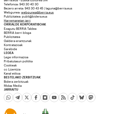
Berria.eus - Euskal Editorea SM
Telefonoa: 943 30 40 30
Bezero arreta: 943 30 43 45 | laguna@berria.eus
Webgunea:
webgunea@berria.eus
Publizitatea:
publi@bidera.eus
Harremanetan jarri
ORRIALDE KORPORATIBOAK
Ezagutu BERRIA Taldea
BERRIA berri bloga
Publizitatea
Galdera-erantzunak
Kontratazioak
Sarebide
LEGEA
Lege informazioa
Pribatutasun politika
Cookieak
cc Lizentzia
Kanal etikoa
BESTELAKO ZERBITZUAK
Bidera zerbitzuak
Midas Media
JARRAITU