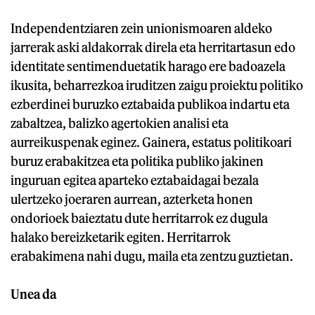
Independentziaren zein unionismoaren aldeko
jarrerak aski aldakorrak direla eta herritartasun edo
identitate sentimenduetatik harago ere badoazela
ikusita, beharrezkoa iruditzen zaigu proiektu politiko
ezberdinei buruzko eztabaida publikoa indartu eta
zabaltzea, balizko agertokien analisi eta
aurreikuspenak eginez. Gainera, estatus politikoari
buruz erabakitzea eta politika publiko jakinen
inguruan egitea aparteko eztabaidagai bezala
ulertzeko joeraren aurrean, azterketa honen
ondorioek baieztatu dute herritarrok ez dugula
halako bereizketarik egiten. Herritarrok
erabakimena nahi dugu, maila eta zentzu guztietan.
Unea da