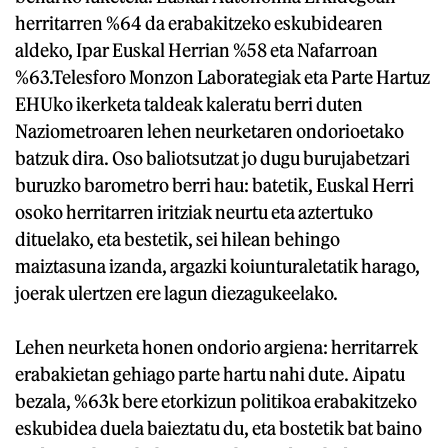
herritarren %64 da erabakitzeko eskubidearen
aldeko, Ipar Euskal Herrian %58 eta Nafarroan
%63.Telesforo Monzon Laborategiak eta Parte Hartuz
EHUko ikerketa taldeak kaleratu berri duten
Naziometroaren lehen neurketaren ondorioetako
batzuk dira. Oso baliotsutzat jo dugu burujabetzari
buruzko barometro berri hau: batetik, Euskal Herri
osoko herritarren iritziak neurtu eta aztertuko
dituelako, eta bestetik, sei hilean behingo
maiztasuna izanda, argazki koiunturaletatik harago,
joerak ulertzen ere lagun diezagukeelako.
Lehen neurketa honen ondorio argiena: herritarrek
erabakietan gehiago parte hartu nahi dute. Aipatu
bezala, %63k bere etorkizun politikoa erabakitzeko
eskubidea duela baieztatu du, eta bostetik bat baino