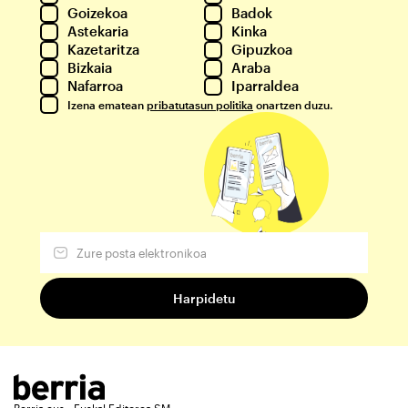
Goizekoa
Badok
Astekaria
Kinka
Kazetaritza
Gipuzkoa
Bizkaia
Araba
Nafarroa
Iparraldea
Izena ematean
pribatutasun politika
onartzen duzu.