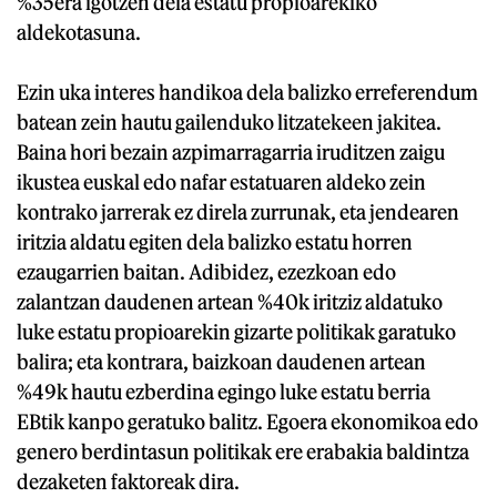
%35era igotzen dela estatu propioarekiko
aldekotasuna.
Ezin uka interes handikoa dela balizko erreferendum
batean zein hautu gailenduko litzatekeen jakitea.
Baina hori bezain azpimarragarria iruditzen zaigu
ikustea euskal edo nafar estatuaren aldeko zein
kontrako jarrerak ez direla zurrunak, eta jendearen
iritzia aldatu egiten dela balizko estatu horren
ezaugarrien baitan. Adibidez, ezezkoan edo
zalantzan daudenen artean %40k iritziz aldatuko
luke estatu propioarekin gizarte politikak garatuko
balira; eta kontrara, baizkoan daudenen artean
%49k hautu ezberdina egingo luke estatu berria
EBtik kanpo geratuko balitz. Egoera ekonomikoa edo
genero berdintasun politikak ere erabakia baldintza
dezaketen faktoreak dira.