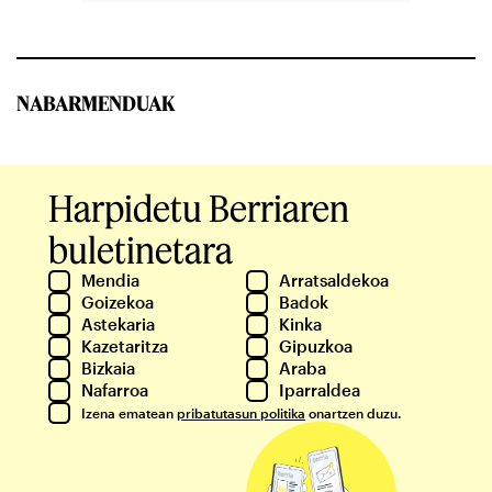
NABARMENDUAK
Harpidetu Berriaren
buletinetara
Mendia
Arratsaldekoa
Goizekoa
Badok
Astekaria
Kinka
Kazetaritza
Gipuzkoa
Bizkaia
Araba
Nafarroa
Iparraldea
Izena ematean
pribatutasun politika
onartzen duzu.