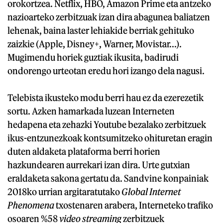
orokortzea. Netflix, HBO, Amazon Prime eta antzeko
nazioarteko zerbitzuak izan dira abagunea baliatzen
lehenak, baina laster lehiakide berriak gehituko
zaizkie (Apple, Disney+, Warner, Movistar...).
Mugimendu horiek guztiak ikusita, badirudi
ondorengo urteotan eredu hori izango dela nagusi.
Telebista ikusteko modu berri hau ez da ezerezetik
sortu. Azken hamarkada luzean Interneten
hedapena eta zehazki Youtube bezalako zerbitzuek
ikus-entzunezkoak kontsumitzeko ohituretan eragin
duten aldaketa plataforma berri horien
hazkundearen aurrekari izan dira. Urte gutxian
eraldaketa sakona gertatu da. Sandvine konpainiak
2018ko urrian argitaratutako
Global Internet
Phenomena
txostenaren arabera, Interneteko trafiko
osoaren %58
video streaming
zerbitzuek