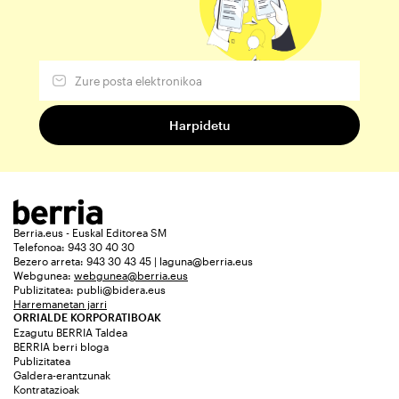
Berria.eus - Euskal Editorea SM
Telefonoa: 943 30 40 30
Bezero arreta: 943 30 43 45 | laguna@berria.eus
Webgunea:
webgunea@berria.eus
Publizitatea:
publi@bidera.eus
Harremanetan jarri
ORRIALDE KORPORATIBOAK
Ezagutu BERRIA Taldea
BERRIA berri bloga
Publizitatea
Galdera-erantzunak
Kontratazioak