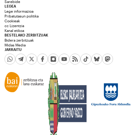
Sarebide
LEGEA
Lege informazioa
Pribatutasun politika
Cookieak
cc Lizentzia
Kanal etikoa
BESTELAKO ZERBITZUAK
Bidera zerbitzuak
Midas Media
JARRAITU