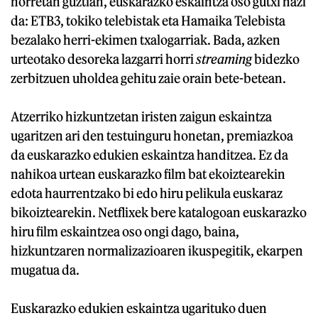
horretan guztian, euskarazko eskaintza oso gutxi hazi
da: ETB3, tokiko telebistak eta Hamaika Telebista
bezalako herri-ekimen txalogarriak. Bada, azken
urteotako desoreka lazgarri horri
streaming
bidezko
zerbitzuen uholdea gehitu zaie orain bete-betean.
Atzerriko hizkuntzetan iristen zaigun eskaintza
ugaritzen ari den testuinguru honetan, premiazkoa
da euskarazko edukien eskaintza handitzea. Ez da
nahikoa urtean euskarazko film bat ekoiztearekin
edota haurrentzako bi edo hiru pelikula euskaraz
bikoiztearekin. Netflixek bere katalogoan euskarazko
hiru film eskaintzea oso ongi dago, baina,
hizkuntzaren normalizazioaren ikuspegitik, ekarpen
mugatua da.
Euskarazko edukien eskaintza ugarituko duen