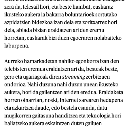
zera da, telesail hori, eta beste hainbat, euskaraz
ikusteko aukera ia bakarra boluntarioek sortutako
azpidatzien bidezkoa izan dela eta zoritxarrez hori
dela, abiada bizian eraldatzen ari den eremu
horretan, euskarak bizi duen egoeraren nolabaiteko
laburpena.
Aurreko hamarkadetan nahiko egonkorra izan den
telebisten eremua eraldatzen ari da, besteak beste,
gero eta ugariagoak diren
streaming
zerbitzuen
ondorioz. Nahi duzuna nahi duzun unean ikusteko
aukera, hori da gailentzen ari den eredua. Eraldaketa
horren oinarrian, noski, Internet sarearen hedapena
eta azkartzea daude, edo bestela esanda, datu
mugikorren gaitasuna handitzea eta teknologia hori
baliatzeko aukera eskaintzen duten gailuen