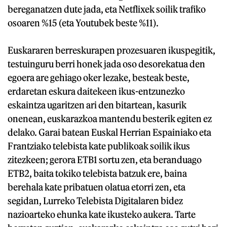
bereganatzen dute jada, eta Netflixek soilik trafiko
osoaren %15 (eta Youtubek beste %11).
Euskararen berreskurapen prozesuaren ikuspegitik,
testuinguru berri honek jada oso desorekatua den
egoera are gehiago oker lezake, besteak beste,
erdaretan eskura daitekeen ikus-entzunezko
eskaintza ugaritzen ari den bitartean, kasurik
onenean, euskarazkoa mantendu besterik egiten ez
delako. Garai batean Euskal Herrian Espainiako eta
Frantziako telebista kate publikoak soilik ikus
zitezkeen; gerora ETB1 sortu zen, eta beranduago
ETB2, baita tokiko telebista batzuk ere, baina
berehala kate pribatuen olatua etorri zen, eta
segidan, Lurreko Telebista Digitalaren bidez
nazioarteko ehunka kate ikusteko aukera. Tarte