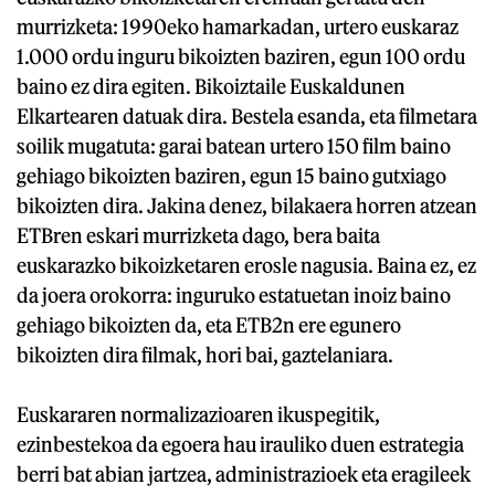
murrizketa: 1990eko hamarkadan, urtero euskaraz
1.000 ordu inguru bikoizten baziren, egun 100 ordu
baino ez dira egiten. Bikoiztaile Euskaldunen
Elkartearen datuak dira. Bestela esanda, eta filmetara
soilik mugatuta: garai batean urtero 150 film baino
gehiago bikoizten baziren, egun 15 baino gutxiago
bikoizten dira. Jakina denez, bilakaera horren atzean
ETBren eskari murrizketa dago, bera baita
euskarazko bikoizketaren erosle nagusia. Baina ez, ez
da joera orokorra: inguruko estatuetan inoiz baino
gehiago bikoizten da, eta ETB2n ere egunero
bikoizten dira filmak, hori bai, gaztelaniara.
Euskararen normalizazioaren ikuspegitik,
ezinbestekoa da egoera hau irauliko duen estrategia
berri bat abian jartzea, administrazioek eta eragileek