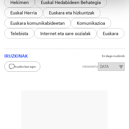
Hekimen
Euskal Hedabideen Behategia
Euskal Herria
Euskara eta hizkuntzak
Euskara komunikabideetan
Komunikazioa
Telebista
Internet eta sare sozialak
Euskara
IRUZKINAK
Ez dago iruzkinik
Iruzkin bat egin
ORDENATU