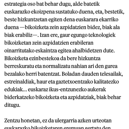
estrategia oso bat behar dugu, alde batetik
euskarazko ekoizpena sustatuko duena, eta, bestetik,
beste hizkuntzetan egiten dena euskarara ekarriko
duena —bikoizketa zein azpidatzien bidez, biak ala
biak erabiliz—. Izan ere, gaur egungo teknologiek
bikoizketan zein azpidatzien erabileran
oinarritutako eskaintza egitea ahalbidetzen dute.
Bikoizketa ezinbestekoa da bere hizkuntza
berreskuratu eta normalizatu nahian ari den gurea
bezalako herri batentzat. Boladan dauden telesailak,
estreinaldiak, haur eta gaztetxoentzako kalitatezko
edukiak... euskaraz ikus-entzunezko aukerak
biderkatzeko bikoizketa eta azpidatziak, biak behar
ditugu.
Zentzu honetan, ez da ulergarria azken urteotan
euskarazko bikoizketaren eremuan gertatu den