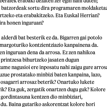
raiek erabaki dezaten zer egin nahi duten;
o batzordeak sortu dira programaren moldaketa
rtzeko eta erabakitzeko. Eta Euskal Herrian?
dira honen inguruan?
alderdi bat besterik ez da. Bigarren gai potolo
 margoturiko kontzientziazio kanpainena da.
en inguruan dena da arrosa. Ez zen nahikoa
 printzesa bihurtzeko jasaten dugun
ume nagusioi ere inposatu nahi zaigu gure arros
uzue prostatako minbizi baten kanpaina, lazo,
 osagarri arrosaz beterik? Onartuko lukete
ik? Eta guk, zergatik onartzen dugu guk? Kolore
 gordintasuna kentzen dio minbiziari,
 du. Baina gutariko askorentzat kolore hori