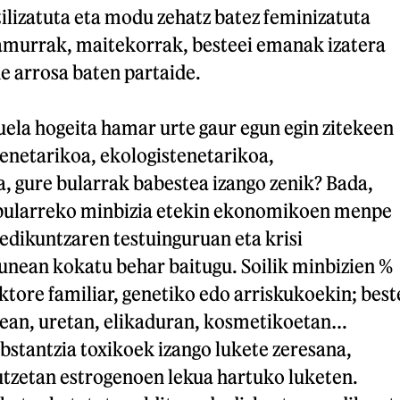
ntilizatuta eta modu zehatz batez feminizatuta
xamurrak, maitekorrak, besteei emanak izatera
e arrosa baten partaide.
uela hogeita hamar urte gaur egun egin zitekeen
tenetarikoa, ekologistenetarikoa,
a, gure bularrak babestea izango zenik? Bada,
 bularreko minbizia etekin ekonomikoen menpe
medikuntzaren testuinguruan eta krisi
unean kokatu behar baitugu. Soilik minbizien %
ktore familiar, genetiko edo arriskukoekin; best
irean, uretan, elikaduran, kosmetikoetan…
bstantzia toxikoek izango lukete zeresana,
utzetan estrogenoen lekua hartuko luketen.