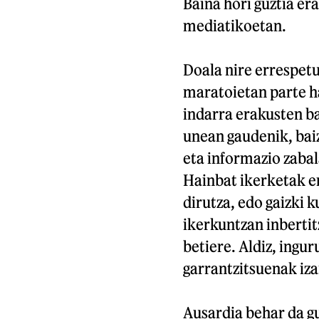
Baina hori guztia er
mediatikoetan.
Doala nire errespet
maratoietan parte h
indarra erakusten ba
unean gaudenik, baiz
eta informazio zabal
Hainbat ikerketak er
dirutza, edo gaizki 
ikerkuntzan inberti
betiere. Aldiz, ingu
garrantzitsuenak izan
Ausardia behar da gu