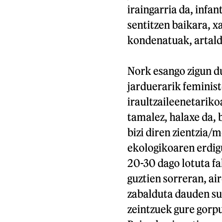
iraingarria da, infa
sentitzen baikara, 
kondenatuak, artald
Nork esango zigun d
jarduerarik feminis
iraultzaileenetariko
tamalez, halaxe da,
bizi diren zientzia/
ekologikoaren erdig
20-30 dago lotuta fa
guztien sorreran, a
zabalduta dauden su
zeintzuek gure gorp