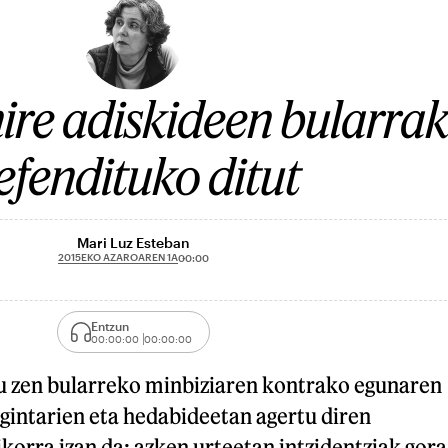
nire adiskideen bularra
efendituko ditut
Mari Luz Esteban
2015EKO AZAROAREN 1A
00:00
Entzun
00:00:00
00:00:00
u zen bularreko minbiziaren kontrako egunaren
gintarien eta hedabideetan agertu diren
orra izan da: azken urteetan intzidentziak gora