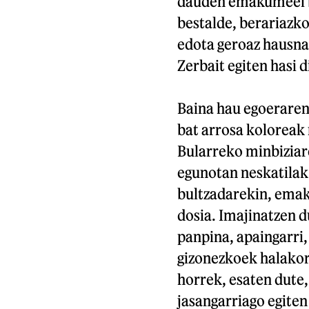
dauden emakumeei be
bestalde, berariazk
edota geroaz hausna
Zerbait egiten hasi 
Baina hau egoeraren 
bat arrosa koloreak
Bularreko minbiziar
egunotan neskatilak
bultzadarekin, emak
dosia. Imajinatzen d
panpina, apaingarri,
gizonezkoek halakor
horrek, esaten dute,
jasangarriago egiten