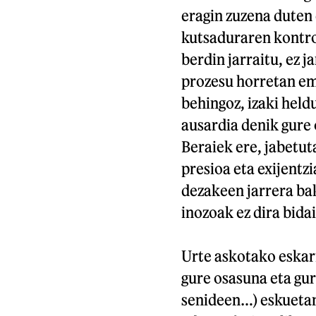
eragin zuzena duten 
kutsaduraren kontro
berdin jarraitu, ez j
prozesu horretan e
behingoz, izaki held
ausardia denik gure 
Beraiek ere, jabetut
presioa eta exijent
dezakeen jarrera ba
inozoak ez dira bida
Urte askotako eskar
gure osasuna eta gur
senideen…) eskuetan