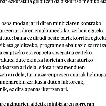
abat ezkutatuta gelditzen da diskurtso mediko et
u osoa modan jarri diren minbiziaren kontrako
artzen ari diren emakumeekiko, zerbait egiteko
itute; baina ez dirudi beste barik korrika egitek
ik eta gelditzeko, programen ebaluazio zorrotz
a exijitzeko eta gogoeta sosegatua egiteko.
akutsi dute ekintza horietan eskuraturiko
kudeatzen ari dela, edota tratamenduen
tzen ari dela, farmazia-enpresen onurak helmuga
rumenarekin zerikusia duten faktoreak,
ik, ez dira apenas ikertzen ari.
re agintarien aldetik minbiziaren sorreran