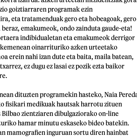
zio goiztiarraren programak ezin
ira, eta tratamenduak gero eta hobeagoak, gero
i, beraz, emakumeok, ondo zainduta gaude-eta!
 portaera indibidualetan eta emakumeok derrigor
 kemenean oinarrituriko azken urteetako
 erein nahi izan dute eta baita, maila batean,
itxarrez, ez dugu ez lasai ez pozik ezta baikor
re.
ean dituzten programekin hasteko, Naia Pered
o fisikari medikuak hautsak harrotu zituen
s Bilbao zientziaren dibulgaziorako on-line
uriko hamar minutu eskaseko bideo batekin.
an mamografien inguruan sortu diren hainbat