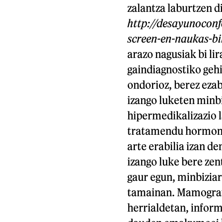
zalantza laburtzen di
http://desayunoconf
screen-en-naukas-bi
arazo nagusiak bi li
gaindiagnostiko gehi
ondorioz, berez eza
izango luketen minbi
hipermedikalizazio l
tratamendu hormonal
arte erabilia izan d
izango luke bere ze
gaur egun, minbiziar
tamainan. Mamografi
herrialdetan, infor