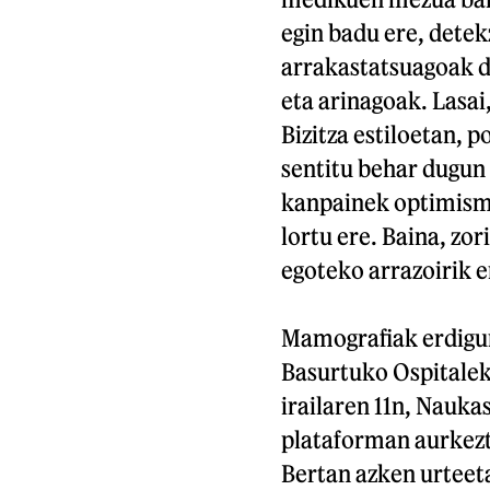
egin badu ere, detek
arrakastatsuagoak d
eta arinagoak. Lasa
Bizitza estiloetan,
sentitu behar dugun
kanpainek optimismoa
lortu ere. Baina, zor
egoteko arrazoirik e
Mamografiak erdigun
Basurtuko Ospitalek
irailaren 11n, Nauka
plataforman aurkezt
Bertan azken urteet