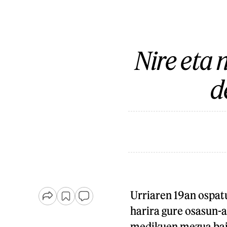
Nire eta 
d
Urriaren 19an ospat
harira gure osasun-a
medikuen mezua baik