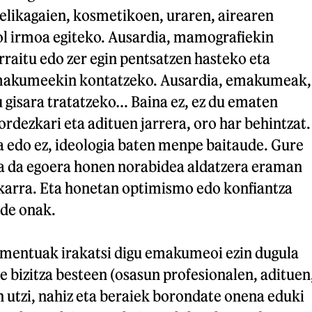
elikagaien, kosmetikoen, uraren, airearen
l irmoa egiteko. Ausardia, mamografiekin
arraitu edo zer egin pentsatzen hasteko eta
makumeekin kontatzeko. Ausardia, emakumeak,
u gisara tratatzeko… Baina ez, ez du ematen
ordezkari eta adituen jarrera, oro har behintzat.
a edo ez, ideologia baten menpe baitaude. Gure
zia da egoera honen norabidea aldatzera eraman
karra. Eta honetan optimismo edo konfiantza
ide onak.
mentuak irakatsi digu emakumeoi ezin dugula
e bizitza besteen (osasun profesionalen, adituen
 utzi, nahiz eta beraiek borondate onena eduki