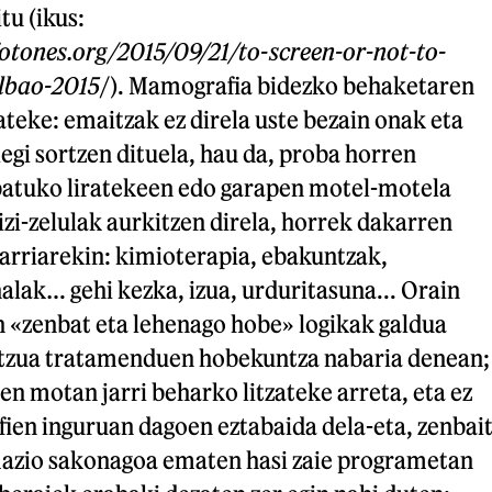
tu (ikus:
otones.org/2015/09/21/to-screen-or-not-to-
lbao-2015
/). Mamografia bidezko behaketaren
rateke: emaitzak ez direla uste bezain onak eta
egi sortzen dituela, hau da, proba horren
batuko liratekeen edo garapen motel-motela
zi-zelulak aurkitzen direla, horrek dakarren
arriarekin: kimioterapia, ebakuntzak,
ak… gehi kezka, izua, urduritasuna... Orain
en «zenbat eta lehenago hobe» logikak galdua
ntzua tratamenduen hobekuntza nabaria denean;
en motan jarri beharko litzateke arreta, eta ez
en inguruan dagoen eztabaida dela-eta, zenbai
mazio sakonagoa ematen hasi zaie programetan