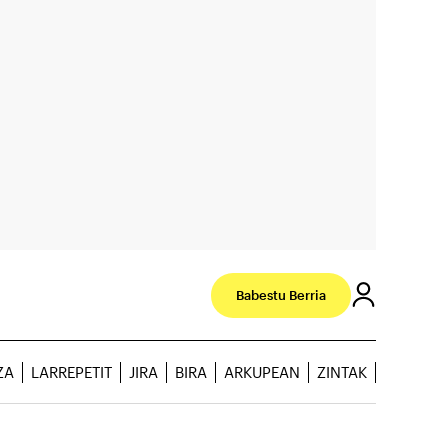
Babestu Berria
ZA
LARREPETIT
JIRA
BIRA
ARKUPEAN
ZINTAK