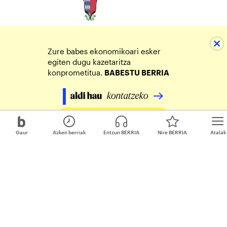
Zure babes ekonomikoari esker
egiten dugu kazetaritza
konprometitua.
BABESTU BERRIA
Egin zure ekarpena
Gaur
Azken berriak
Entzun BERRIA
Nire BERRIA
Atalak