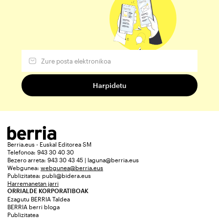
Berria.eus - Euskal Editorea SM
Telefonoa: 943 30 40 30
Bezero arreta: 943 30 43 45 | laguna@berria.eus
Webgunea:
webgunea@berria.eus
Publizitatea:
publi@bidera.eus
Harremanetan jarri
ORRIALDE KORPORATIBOAK
Ezagutu BERRIA Taldea
BERRIA berri bloga
Publizitatea