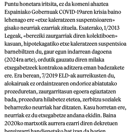
Puntu honetara iritsita, ez da komeni ahaztea
Espainiako Gobernuak COVID-19aren krisia baino
lehenago ere «etxe kaleratzeen suspentsioaren»
gisako neurriak ezarriak zituela. Esaterako, 1/2013
Legeak, «bereziki zaurgarriak diren kolektiboen»
kasuan, hipotekagatiko etxe kaleratzeen suspentsioa
barnebiltzen du, gaur egun indarrean dagoena
(2024ra arte), ordutik gauzatu diren milaka
etxegabetzeek kontrakoa aditzera eman badezakete
ere. Era berean, 7/2019 ELD-ak aurreikusten du,
alokairuak ez ordaintzearen ondorioz abiatutako
prozeduretan, zaurgarritasun egoera egiaztatzen
bada, prozedura hilabetez etetea, zerbitzu sozialek
beharrezko neurriak har ditzaten. Kasu horretan ere,
neurriak ez du etxegabetze andana ekidin. Baina
2020ko martxotik aurrera ezarri diren dekretuen
bereizgarri handienetako bat izan da horien