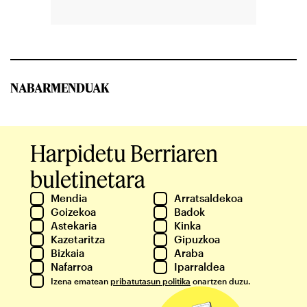
NABARMENDUAK
Harpidetu Berriaren
buletinetara
Mendia
Arratsaldekoa
Goizekoa
Badok
Astekaria
Kinka
Kazetaritza
Gipuzkoa
Bizkaia
Araba
Nafarroa
Iparraldea
Izena ematean
pribatutasun politika
onartzen duzu.