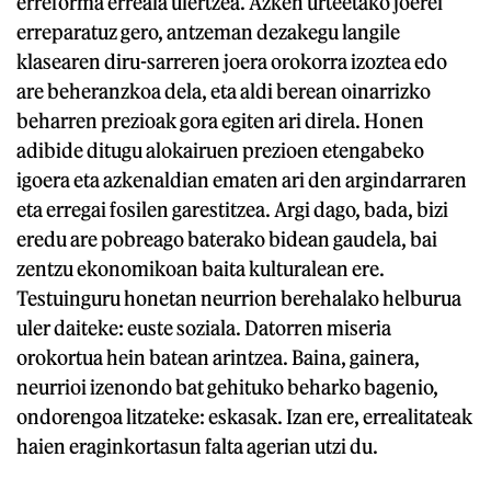
erreforma erreala ulertzea. Azken urteetako joerei
erreparatuz gero, antzeman dezakegu langile
klasearen diru-sarreren joera orokorra izoztea edo
are beheranzkoa dela, eta aldi berean oinarrizko
beharren prezioak gora egiten ari direla. Honen
adibide ditugu alokairuen prezioen etengabeko
igoera eta azkenaldian ematen ari den argindarraren
eta erregai fosilen garestitzea. Argi dago, bada, bizi
eredu are pobreago baterako bidean gaudela, bai
zentzu ekonomikoan baita kulturalean ere.
Testuinguru honetan neurrion berehalako helburua
uler daiteke: euste soziala. Datorren miseria
orokortua hein batean arintzea. Baina, gainera,
neurrioi izenondo bat gehituko beharko bagenio,
ondorengoa litzateke: eskasak. Izan ere, errealitateak
haien eraginkortasun falta agerian utzi du.