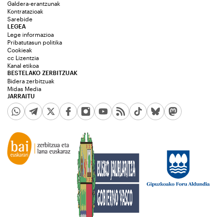
Galdera-erantzunak
Kontratazioak
Sarebide
LEGEA
Lege informazioa
Pribatutasun politika
Cookieak
cc Lizentzia
Kanal etikoa
BESTELAKO ZERBITZUAK
Bidera zerbitzuak
Midas Media
JARRAITU