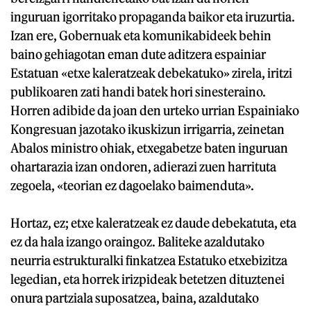
inguruan igorritako propaganda baikor eta iruzurtia.
Izan ere, Gobernuak eta komunikabideek behin
baino gehiagotan eman dute aditzera espainiar
Estatuan «etxe kaleratzeak debekatuko» zirela, iritzi
publikoaren zati handi batek hori sinesteraino.
Horren adibide da joan den urteko urrian Espainiako
Kongresuan jazotako ikuskizun irrigarria, zeinetan
Abalos ministro ohiak, etxegabetze baten inguruan
ohartarazia izan ondoren, adierazi zuen harrituta
zegoela, «teorian ez dagoelako baimenduta».
Hortaz, ez; etxe kaleratzeak ez daude debekatuta, eta
ez da hala izango oraingoz. Baliteke azaldutako
neurria estrukturalki finkatzea Estatuko etxebizitza
legedian, eta horrek irizpideak betetzen dituztenei
onura partziala suposatzea, baina, azaldutako