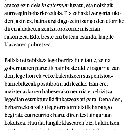
arazoa ezin dela
in aeternum
luzatu, eta noizbait
aurre egin beharko zaiola. Eta zehazki zer gertatuko
den jakin ez, baina argi dago zein izango den etorriko
diren aldaketen zentzu orokorra: miserian
sakontzea. Edo, beste era batean esanda, langile
klasearen pobretzea.
Balizko etxebizitza lege berrira bueltatuz, zeina
gobernuaren partetik hainbeste aldiz iragarria izan
den, lege horrek «etxe kaleratzeen suspentsioa»
barnebiltzeak positiboa irudi lezake. Izan ere,
maizter askoren babeserako neurria etxebizitza
legedian estrukturalki finkatzeaz ari gara. Dena den,
beharrezkoa zaigu lege erreformetatik haratago
begiratu eta neurriok hartu diren testuinguruan
kokatzea. Hau da, langile klasearen bizi baldintzen