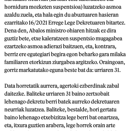
hornidura mozketen suspentsioa) luzatzeko asmoa
azaldu zuela, eta hala egin du abuztuaren hasieran
ezarritako 16/2021 Errege Lege Dekretuaren bitartez.
Dena den, Abalos ministro ohiaren hitzak ez dira
guztiz bete, etxe kaleratzeen suspentsio mugagabea
ezartzeko asmoa adierazi baitzuen, eta, kontrara,
berriz ere egutegiari begira egon beharko gara milaka
familiaren etorkizun ziurgabea argitzeko. Oraingoan,
gorriz markatutako eguna beste bat da: urriaren 31.
Data horretatik aurrera, agertoki ezberdinak zabal
daitezke. Baliteke urriaren 31 baino zertxobait
lehenago dekretu berri batek aurreko dekretuaren
neurriak luzatzea. Baliteke, bestalde, hori gertatu
baino lehenago etxebizitza lege berri bat onartzea,
eta, itxura guztien arabera, lege horrek orain arte