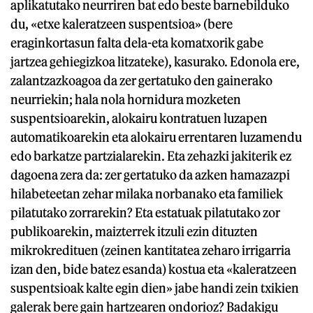
aplikatutako neurriren bat edo beste barnebilduko
du, «etxe kaleratzeen suspentsioa» (bere
eraginkortasun falta dela-eta komatxorik gabe
jartzea gehiegizkoa litzateke), kasurako. Edonola ere,
zalantzazkoagoa da zer gertatuko den gainerako
neurriekin; hala nola hornidura mozketen
suspentsioarekin, alokairu kontratuen luzapen
automatikoarekin eta alokairu errentaren luzamendu
edo barkatze partzialarekin. Eta zehazki jakiterik ez
dagoena zera da: zer gertatuko da azken hamazazpi
hilabeteetan zehar milaka norbanako eta familiek
pilatutako zorrarekin? Eta estatuak pilatutako zor
publikoarekin, maizterrek itzuli ezin dituzten
mikrokredituen (zeinen kantitatea zeharo irrigarria
izan den, bide batez esanda) kostua eta «kaleratzeen
suspentsioak kalte egin dien» jabe handi zein txikien
galerak bere gain hartzearen ondorioz? Badakigu