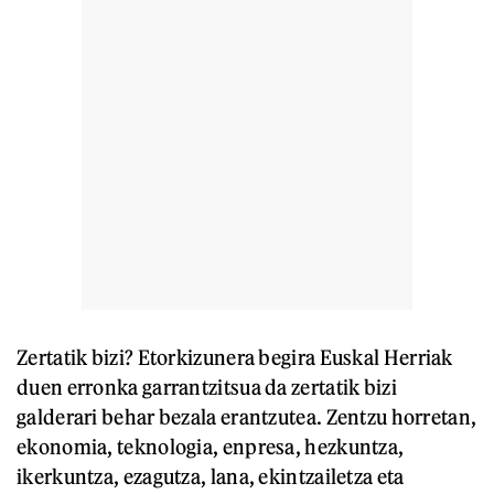
Zertatik bizi?
Etorkizunera begira Euskal Herriak
duen erronka garrantzitsua da zertatik bizi
galderari behar bezala erantzutea. Zentzu horretan,
ekonomia, teknologia, enpresa, hezkuntza,
ikerkuntza, ezagutza, lana, ekintzailetza eta