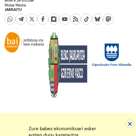
Bidera zerbitzuak
Midas Media
JARRAITU
Zure babes ekonomikoari esker
egiten dugu kazetaritza