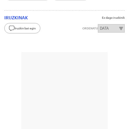
IRUZKINAK
Ez dago iruzkinik
Iruzkin bat egin
ORDENATU