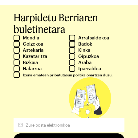
Harpidetu Berriaren
buletinetara
Mendia
Arratsaldekoa
Goizekoa
Badok
Astekaria
Kinka
Kazetaritza
Gipuzkoa
Bizkaia
Araba
Nafarroa
Iparraldea
Izena ematean
pribatutasun politika
onartzen duzu.