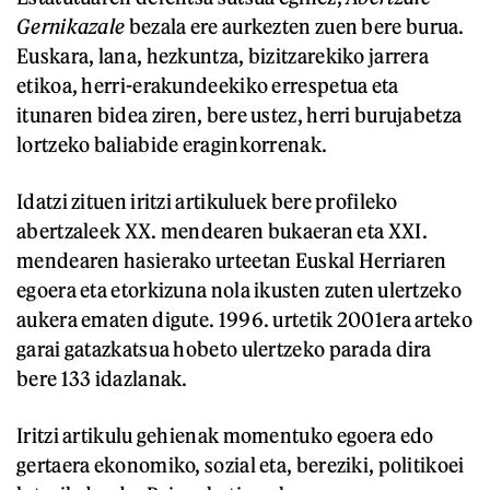
Gernikazale
bezala ere aurkezten zuen bere burua.
Euskara, lana, hezkuntza, bizitzarekiko jarrera
etikoa, herri-erakundeekiko errespetua eta
itunaren bidea ziren, bere ustez, herri burujabetza
lortzeko baliabide eraginkorrenak.
Idatzi zituen iritzi artikuluek bere profileko
abertzaleek XX. mendearen bukaeran eta XXI.
mendearen hasierako urteetan Euskal Herriaren
egoera eta etorkizuna nola ikusten zuten ulertzeko
aukera ematen digute. 1996. urtetik 2001era arteko
garai gatazkatsua hobeto ulertzeko parada dira
bere 133 idazlanak.
Iritzi artikulu gehienak momentuko egoera edo
gertaera ekonomiko, sozial eta, bereziki, politikoei