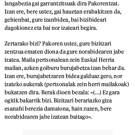
langabezia gai garrantzitsuak dira Pakorentzat.
Izan ere, bere ustez, gai hauetan erabakitzen da,
gehienbat, gure izanbidea, bai bizibideari
dagokionez eta bai nor izateari begira.
Zertarako bizi?
Pakoren ustez, gure bizitzari
zentzua ematen diona da gure norabidearen jabe
izatea. Maila pertsonalean zein Euskal Herria
mailan, azken goiburu burujabetza izan behar da.
Izan ere, burujabetzaren bidea galduaz gero, nor
izateko aukerak (pertsonalak zein herri mailakoak)
bukatzen dira. Berak dioen bezala: «(...) Ez gara
ogitik bakarrik bizi. Bizitzari berariazko giza
esanahi berezia damaiona, hain zuzen, bere
norabidearen jabe izatean baitago».