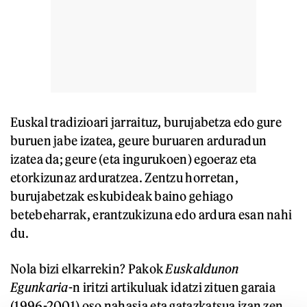
Euskal tradizioari jarraituz, burujabetza edo gure
buruen jabe izatea, geure buruaren arduradun
izatea da; geure (eta ingurukoen) egoeraz eta
etorkizunaz arduratzea. Zentzu horretan,
burujabetzak eskubideak baino gehiago
betebeharrak, erantzukizuna edo ardura esan nahi
du.
Nola bizi elkarrekin?
Pakok
Euskaldunon
Egunkaria
-n iritzi artikuluak idatzi zituen garaia
(1996-2001) oso nahasia eta gatazkatsua izan zen