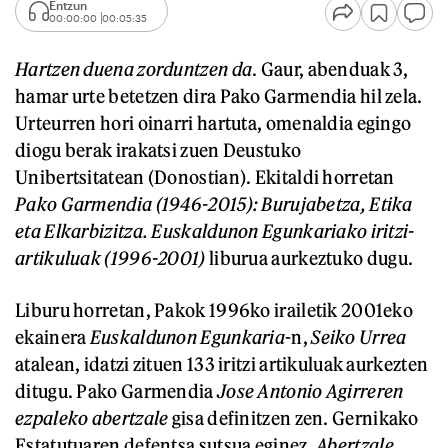
Entzun
00:00:00
00:05:35
Hartzen duena zorduntzen da
. Gaur, abenduak 3,
hamar urte betetzen dira Pako Garmendia hil zela.
Urteurren hori oinarri hartuta, omenaldia egingo
diogu berak irakatsi zuen Deustuko
Unibertsitatean (Donostian). Ekitaldi horretan
Pako Garmendia (1946-2015): Burujabetza, Etika
eta Elkarbizitza. Euskaldunon Egunkariako iritzi-
artikuluak (1996-2001)
liburua aurkeztuko dugu.
Liburu horretan, Pakok 1996ko irailetik 2001eko
ekainera
Euskaldunon Egunkaria
-n,
Seiko Urrea
atalean, idatzi zituen 133 iritzi artikuluak aurkezten
ditugu. Pako Garmendia
Jose Antonio Agirreren
ezpaleko abertzale
gisa definitzen zen. Gernikako
Estatutuaren defentsa sutsua eginez,
Abertzale