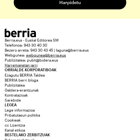
Berria.eus - Euskal Editorea SM
Telefonoa: 943 30 40 30
Bezero arreta: 943 30 43 45 | laguna@berria.eus
Webgunea:
webgunea@berria.eus
Publizitatea:
publi@bidera.eus
Harremanetan jarri
ORRIALDE KORPORATIBOAK
Ezagutu BERRIA Taldea
BERRIA berri bloga
Publizitatea
Galdera-erantzunak
Kontratazioak
Sarebide
LEGEA
Lege informazioa
Pribatutasun politika
Cookieak
cc Lizentzia
Kanal etikoa
BESTELAKO ZERBITZUAK