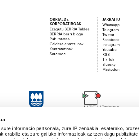
ORRIALDE
JARRAITU
KORPORATIBOAK
Whatsapp
Ezagutu BERRIA Taldea
Telegram
BERRIA berri bloga
Twitter
Publizitatea
Facebook
Galdera-erantzunak
Instagram
Kontratazioak
Youtube
Sarebide
RSS
Tik Tok
Bluesky
Mastodon
sua
sure informacio pertsonala, zure IP zenbakia, esaterako, proze
k erabiliz eta zure gailuko informazioak azitzen dugu publizitate