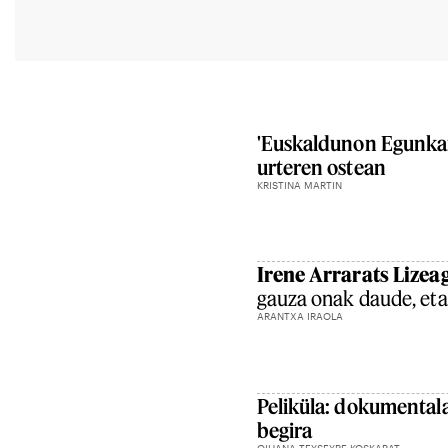
'Euskaldunon Egunkari
urteren ostean
KRISTINA MARTIN
Irene Arrarats Lizea
gauza onak daude, eta 
ARANTXA IRAOLA
Peliküla: dokumental
begira
OIHANA TEYSEYRE KOSKARAT