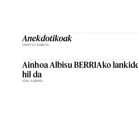
Anekdotikoak
ONINTZA ENBEITA
Ainhoa Albisu BERRIAko lankid
hil da
IOSU ALBERDI