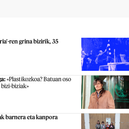
a'-ren grina bizirik, 35
ga:
«Plastikozkoa? Batuan oso
bizi-biziak»
ak barnera eta kanpora