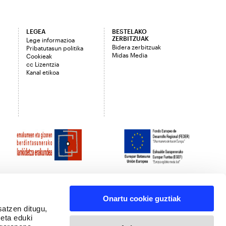
LEGEA
BESTELAKO
ZERBITZUAK
Lege informazioa
Bidera zerbitzuak
Pribatutasun politika
Midas Media
Cookieak
cc Lizentzia
Kanal etikoa
Onartu cookie guztiak
satzen ditugu,
 eta eduki