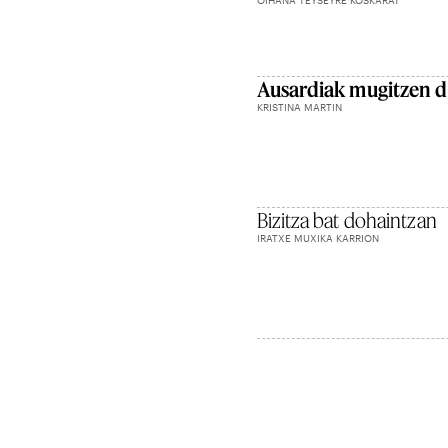
Ausardiak mugitzen 
KRISTINA MARTIN
Bizitza bat dohaintzan
IRATXE MUXIKA KARRION