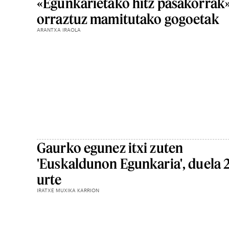
«Egunkarietako hitz pasakorrak
orraztuz mamitutako gogoetak
ARANTXA IRAOLA
Gaurko egunez itxi zuten
'Euskaldunon Egunkaria', duela 
urte
IRATXE MUXIKA KARRION