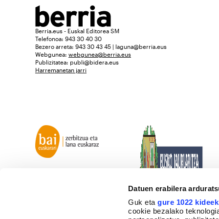
Berria.eus - Euskal Editorea SM
Telefonoa: 943 30 40 30
Bezero arreta: 943 30 43 45 | laguna@berria.eus
Webgunea:
webgunea@berria.eus
Publizitatea:
publi@bidera.eus
Harremanetan jarri
Datuen erabilera ardurat
Guk eta
gure 1022 kideek
cookie bezalako teknologia