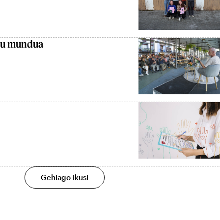
du mundua
Gehiago ikusi