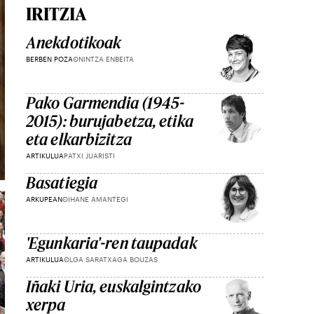
IRITZIA
Anekdotikoak
BERBEN POZA
ONINTZA ENBEITA
Pako Garmendia (1945-
2015): burujabetza, etika
eta elkarbizitza
ARTIKULUA
PATXI JUARISTI
Basatiegia
ARKUPEAN
OIHANE AMANTEGI
'Egunkaria'-ren taupadak
ARTIKULUA
OLGA SARATXAGA BOUZAS
Iñaki Uria, euskalgintzako
xerpa