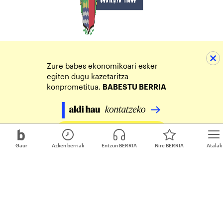
Zure babes ekonomikoari esker
egiten dugu kazetaritza
konprometitua.
BABESTU BERRIA
Egin zure ekarpena
Gaur
Azken berriak
Entzun BERRIA
Nire BERRIA
Atalak