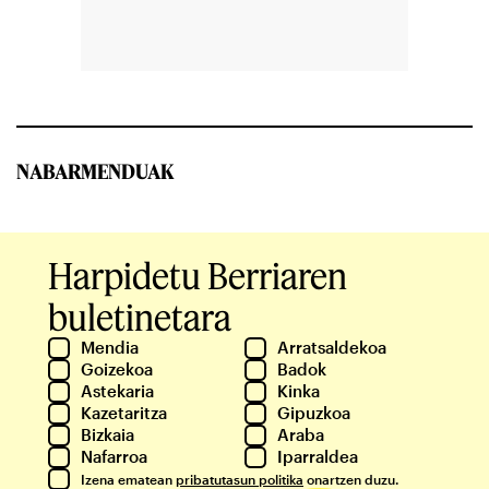
NABARMENDUAK
Harpidetu Berriaren
buletinetara
Mendia
Arratsaldekoa
Goizekoa
Badok
Astekaria
Kinka
Kazetaritza
Gipuzkoa
Bizkaia
Araba
Nafarroa
Iparraldea
Izena ematean
pribatutasun politika
onartzen duzu.