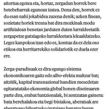
aitortua egotea eta, hortaz, zergadun horrek bere
betebeharrak egunean izatea. Dena den, horrek ez
du esan nahi jokabidea zuzena denik; azken finean,
sozietate horiek tresna bat dira mozkinak modu
artifizialean benetan jarduten duten lurraldeetatik
zergapetze gutxiagoko lurraldeetara lekualdatzeko.
Legez kanpokoa izan edo ez, kontua da ez dela oso
etikoa eta herritarrekiko solidariotik ez duela ezer
ere.
Zerga-paradisuak ez dira egungo sistema
ekonomikoaren gaitz edo albo-efektu maltzur bat;
aitzitik, kapital transnazional handien mesedetan
egituratutako ekonomia global honen diseinuaren
parte dira, erabat funtzionalak, bi zentzutan gainera:
bata berehalakoa eta begi-bistakoa, aberatsak are
aberatsago bihurtzeko (gutxiago banatuz beren