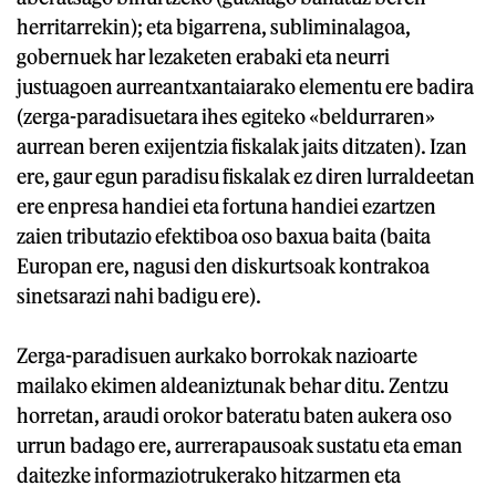
herritarrekin); eta bigarrena, subliminalagoa,
gobernuek har lezaketen erabaki eta neurri
justuagoen aurreantxantaiarako elementu ere badira
(zerga-paradisuetara ihes egiteko «beldurraren»
aurrean beren exijentzia fiskalak jaits ditzaten). Izan
ere, gaur egun paradisu fiskalak ez diren lurraldeetan
ere enpresa handiei eta fortuna handiei ezartzen
zaien tributazio efektiboa oso baxua baita (baita
Europan ere, nagusi den diskurtsoak kontrakoa
sinetsarazi nahi badigu ere).
Zerga-paradisuen aurkako borrokak nazioarte
mailako ekimen aldeaniztunak behar ditu. Zentzu
horretan, araudi orokor bateratu baten aukera oso
urrun badago ere, aurrerapausoak sustatu eta eman
daitezke informaziotrukerako hitzarmen eta