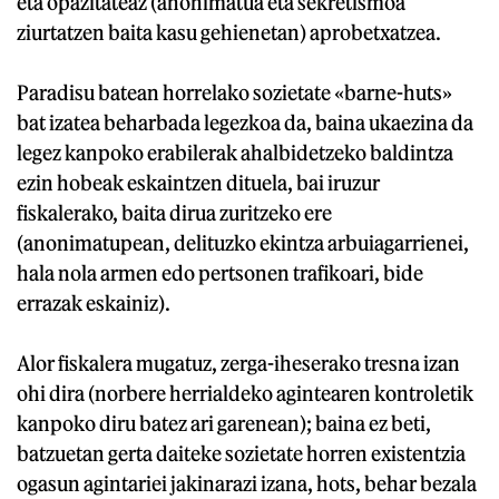
eta opazitateaz (anonimatua eta sekretismoa
ziurtatzen baita kasu gehienetan) aprobetxatzea.
Paradisu batean horrelako sozietate «barne-huts»
bat izatea beharbada legezkoa da, baina ukaezina da
legez kanpoko erabilerak ahalbidetzeko baldintza
ezin hobeak eskaintzen dituela, bai iruzur
fiskalerako, baita dirua zuritzeko ere
(anonimatupean, delituzko ekintza arbuiagarrienei,
hala nola armen edo pertsonen trafikoari, bide
errazak eskainiz).
Alor fiskalera mugatuz, zerga-iheserako tresna izan
ohi dira (norbere herrialdeko agintearen kontroletik
kanpoko diru batez ari garenean); baina ez beti,
batzuetan gerta daiteke sozietate horren existentzia
ogasun agintariei jakinarazi izana, hots, behar bezala