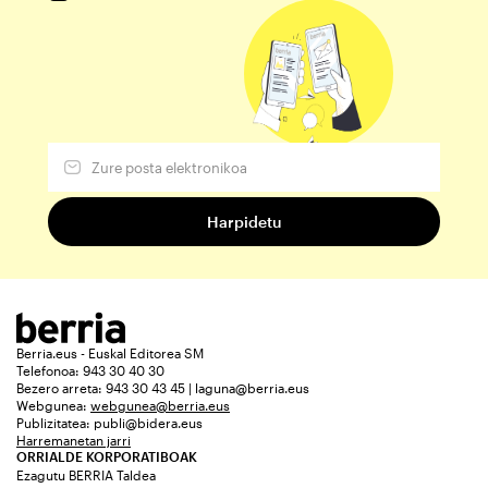
Berria.eus - Euskal Editorea SM
Telefonoa: 943 30 40 30
Bezero arreta: 943 30 43 45 | laguna@berria.eus
Webgunea:
webgunea@berria.eus
Publizitatea:
publi@bidera.eus
Harremanetan jarri
ORRIALDE KORPORATIBOAK
Ezagutu BERRIA Taldea