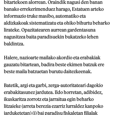
bitartekoen alorrean. Oraindik nagusi den banan
banako errekerimenduez harago, Estatuen arteko
informazio truke masibo, automatiko eta
aldizkakoak sistematizatu eta ohiko bihurtu beharko
lirateke. Opazitatearen aurrean gardentasuna
nagusitzea baita paradisuekin bukatzeko lehen
baldintza.
Halere, nazioarte mailako akordio eta erabakiak
gauzatu bitartean, badira beste ekimen batzuk ere
beste maila batzuetan burutu daitezkeenak.
Batetik, argi eta garbi, zerga-autoritateari dagokio
erabakitasunez jardutea. Ildo horretan, adibidez,
ikuskaritza zorrotz eta jarraitua egin beharko
litzaieke (arreta berezia ezarriz lurraldez kanpoko
jarduketetan) (i) bai paradisu fiskaletan filialak