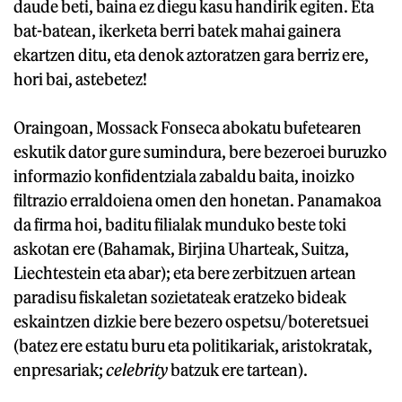
daude beti, baina ez diegu kasu handirik egiten. Eta
bat-batean, ikerketa berri batek mahai gainera
ekartzen ditu, eta denok aztoratzen gara berriz ere,
hori bai, astebetez!
Oraingoan, Mossack Fonseca abokatu bufetearen
eskutik dator gure sumindura, bere bezeroei buruzko
informazio konfidentziala zabaldu baita, inoizko
filtrazio erraldoiena omen den honetan. Panamakoa
da firma hoi, baditu filialak munduko beste toki
askotan ere (Bahamak, Birjina Uharteak, Suitza,
Liechtestein eta abar); eta bere zerbitzuen artean
paradisu fiskaletan sozietateak eratzeko bideak
eskaintzen dizkie bere bezero ospetsu/boteretsuei
(batez ere estatu buru eta politikariak, aristokratak,
enpresariak;
celebrity
batzuk ere tartean).