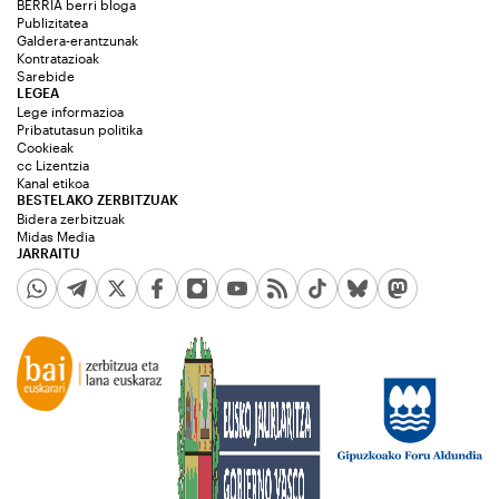
BERRIA berri bloga
Publizitatea
Galdera-erantzunak
Kontratazioak
Sarebide
LEGEA
Lege informazioa
Pribatutasun politika
Cookieak
cc Lizentzia
Kanal etikoa
BESTELAKO ZERBITZUAK
Bidera zerbitzuak
Midas Media
JARRAITU