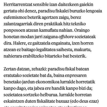
Herritarrentzat sensible izan daitezkeen gaiekin
gertatu ohi denez, paradisu fiskalei buruzko lengoaia
eufemismoz beterik agertzen zaigu, berez
zalantzagarriak diren praktikak hitz tekniko
ponposoen atzean kamuflatu nahian. Oraingo
honetan modan jarri zaiguna
offshore
sozietateak
dira. Halere, ez gaitzatela engainatu, izen horren
atzean ez baitago legalitatea saihestu, makurtu,
nahierara erabiltzeko bitarteko bat besterik.
Zertan datzan, zehazki: paradisu fiskal batean
eratutako sozietate bat da, baina enpresaren
benetako jardun ekonomikoa lurralde horretatik
kanpo dago, eta jabea ere handik kanpo bizi da;
sozietatea sortzeko helburua. lurralde horretan
eskaintzen duten fiskalitate baxuaz (edo deus ezaz)