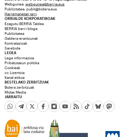
Webgunea:
webgunea@berria.eus
Publizitatea:
publi@bidera.eus
Harremanetan jarri
ORRIALDE KORPORATIBOAK
Ezagutu BERRIA Taldea
BERRIA berri bloga
Publizitatea
Galdera-erantzunak
Kontratazioak
Sarebide
LEGEA
Lege informazioa
Pribatutasun politika
Cookieak
cc Lizentzia
Kanal etikoa
BESTELAKO ZERBITZUAK
Bidera zerbitzuak
Midas Media
JARRAITU