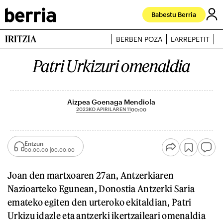
Babestu Berria
IRITZIA
BERBEN POZA
LARREPETIT
J
Patri Urkizuri omenaldia
Aizpea Goenaga Mendiola
2023KO APIRILAREN 11
00:00
Entzun
00:00:00
00:00:00
Joan den martxoaren 27an, Antzerkiaren
Nazioarteko Egunean, Donostia Antzerki Saria
emateko egiten den urteroko ekitaldian, Patri
Urkizu idazle eta antzerki ikertzaileari omenaldia