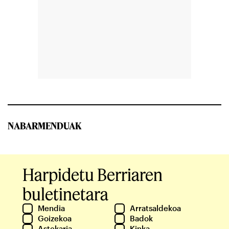
NABARMENDUAK
Harpidetu Berriaren
buletinetara
Mendia
Arratsaldekoa
Goizekoa
Badok
Astekaria
Kinka