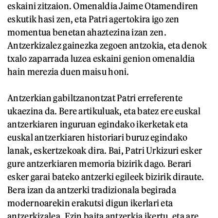
eskaini zitzaion. Omenaldia Jaime Otamendiren
eskutik hasi zen, eta Patri agertokira igo zen
momentua benetan ahaztezina izan zen.
Antzerkizalez gainezka zegoen antzokia, eta denok
txalo zaparrada luzea eskaini genion omenaldia
hain merezia duen maisu honi.
Antzerkian gabiltzanontzat Patri erreferente
ukaezina da. Bere artikuluak, eta batez ere euskal
antzerkiaren inguruan egindako ikerketak eta
euskal antzerkiaren historiari buruz egindako
lanak, eskertzekoak dira. Bai, Patri Urkizuri esker
gure antzerkiaren memoria bizirik dago. Berari
esker garai bateko antzerki egileek bizirik diraute.
Bera izan da antzerki tradizionala begirada
modernoarekin erakutsi digun ikerlari eta
antzerkizalea. Ezin baita antzerkia ikertu, eta are