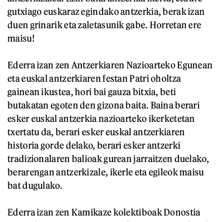
gutxiago euskaraz egindako antzerkia, berak izan
duen grinarik eta zaletasunik gabe. Horretan ere
maisu!
Ederra izan zen Antzerkiaren Nazioarteko Egunean
eta euskal antzerkiaren festan Patri oholtza
gainean ikustea, hori bai gauza bitxia, beti
butakatan egoten den gizona baita. Baina berari
esker euskal antzerkia nazioarteko ikerketetan
txertatu da, berari esker euskal antzerkiaren
historia gorde delako, berari esker antzerki
tradizionalaren balioak gurean jarraitzen duelako,
berarengan antzerkizale, ikerle eta egileok maisu
bat dugulako.
Ederra izan zen Kamikaze kolektiboak Donostia