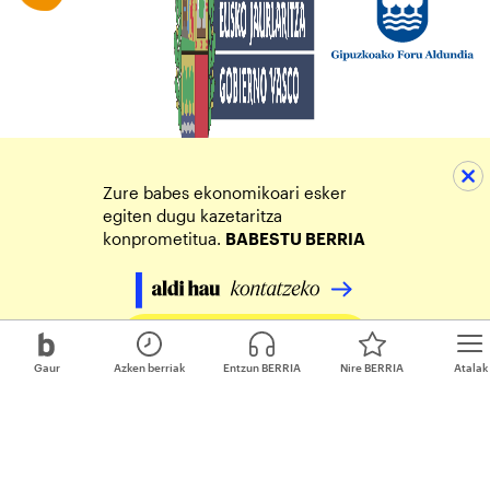
Zure babes ekonomikoari esker
egiten dugu kazetaritza
konprometitua.
BABESTU BERRIA
Egin zure ekarpena
Gaur
Azken berriak
Entzun BERRIA
Nire BERRIA
Atalak