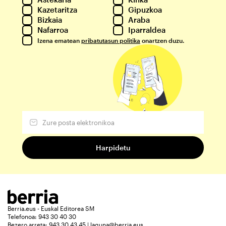
Kazetaritza
Gipuzkoa
Bizkaia
Araba
Nafarroa
Iparraldea
Izena ematean
pribatutasun politika
onartzen duzu.
Berria.eus - Euskal Editorea SM
Telefonoa: 943 30 40 30
Bezero arreta: 943 30 43 45 | laguna@berria.eus