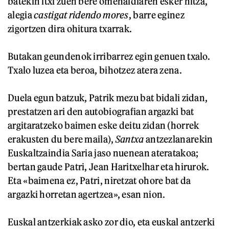
batekin itxi zuen bere omenaldiaren esker hitza,
alegia
castigat ridendo mores
, barre eginez
zigortzen dira ohitura txarrak.
Butakan geundenok irribarrez egin genuen txalo.
Txalo luzea eta beroa, bihotzez atera zena.
Duela egun batzuk, Patrik mezu bat bidali zidan,
prestatzen ari den autobiografian argazki bat
argitaratzeko baimen eske deitu zidan (horrek
erakusten du bere maila),
Santxa
antzezlanarekin
Euskaltzaindia Saria jaso nuenean ateratakoa;
bertan gaude Patri, Jean Haritxelhar eta hirurok.
Eta «baimena ez, Patri, niretzat ohore bat da
argazki horretan agertzea», esan nion.
Euskal antzerkiak asko zor dio, eta euskal antzerki