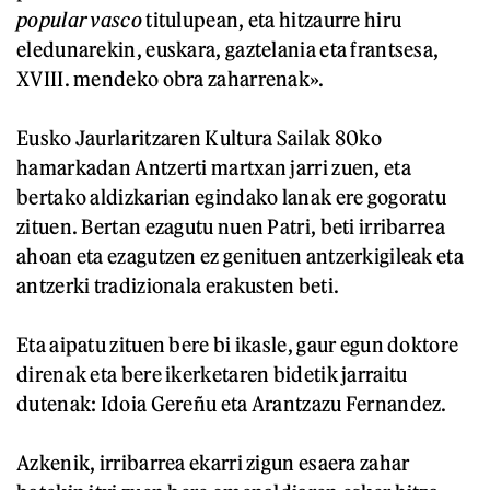
popular vasco
titulupean, eta hitzaurre hiru
eledunarekin, euskara, gaztelania eta frantsesa,
XVIII. mendeko obra zaharrenak».
Eusko Jaurlaritzaren Kultura Sailak 80ko
hamarkadan Antzerti martxan jarri zuen, eta
bertako aldizkarian egindako lanak ere gogoratu
zituen. Bertan ezagutu nuen Patri, beti irribarrea
ahoan eta ezagutzen ez genituen antzerkigileak eta
antzerki tradizionala erakusten beti.
Eta aipatu zituen bere bi ikasle, gaur egun doktore
direnak eta bere ikerketaren bidetik jarraitu
dutenak: Idoia Gereñu eta Arantzazu Fernandez.
Azkenik, irribarrea ekarri zigun esaera zahar