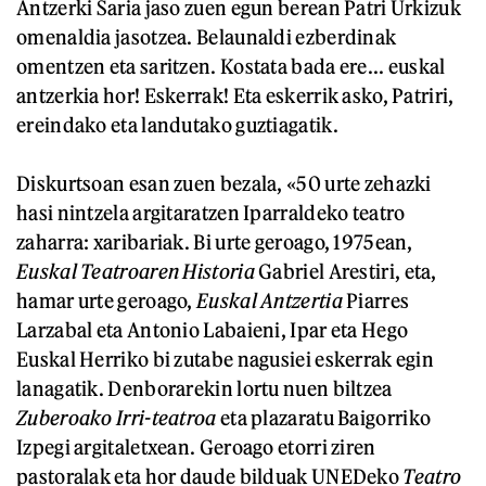
Antzerki Saria jaso zuen egun berean Patri Urkizuk
omenaldia jasotzea. Belaunaldi ezberdinak
omentzen eta saritzen. Kostata bada ere... euskal
antzerkia hor! Eskerrak! Eta eskerrik asko, Patriri,
ereindako eta landutako guztiagatik.
Diskurtsoan esan zuen bezala, «50 urte zehazki
hasi nintzela argitaratzen Iparraldeko teatro
zaharra: xaribariak. Bi urte geroago, 1975ean,
Euskal Teatroaren Historia
Gabriel Arestiri, eta,
hamar urte geroago,
Euskal Antzertia
Piarres
Larzabal eta Antonio Labaieni, Ipar eta Hego
Euskal Herriko bi zutabe nagusiei eskerrak egin
lanagatik. Denborarekin lortu nuen biltzea
Zuberoako Irri-teatroa
eta plazaratu Baigorriko
Izpegi argitaletxean. Geroago etorri ziren
pastoralak eta hor daude bilduak UNEDeko
Teatro