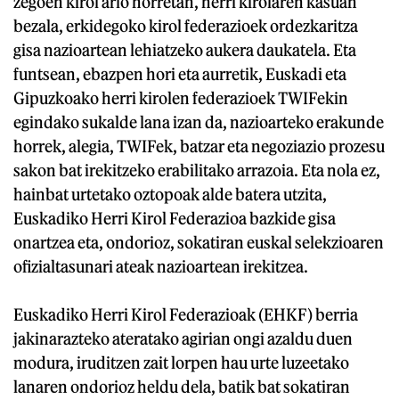
zegoen kirol arlo horretan, herri kirolaren kasuan
bezala, erkidegoko kirol federazioek ordezkaritza
gisa nazioartean lehiatzeko aukera daukatela. Eta
funtsean, ebazpen hori eta aurretik, Euskadi eta
Gipuzkoako herri kirolen federazioek TWIFekin
egindako sukalde lana izan da, nazioarteko erakunde
horrek, alegia, TWIFek, batzar eta negoziazio prozesu
sakon bat irekitzeko erabilitako arrazoia. Eta nola ez,
hainbat urtetako oztopoak alde batera utzita,
Euskadiko Herri Kirol Federazioa bazkide gisa
onartzea eta, ondorioz, sokatiran euskal selekzioaren
ofizialtasunari ateak nazioartean irekitzea.
Euskadiko Herri Kirol Federazioak (EHKF) berria
jakinarazteko ateratako agirian ongi azaldu duen
modura, iruditzen zait lorpen hau urte luzeetako
lanaren ondorioz heldu dela, batik bat sokatiran