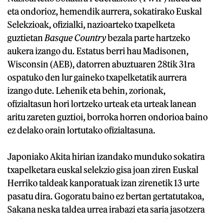
eta ondorioz, hemendik aurrera, sokatirako Euskal
Selekzioak, ofizialki, nazioarteko txapelketa
guztietan
Basque Country
bezala parte hartzeko
aukera izango du. Estatus berri hau Madisonen,
Wisconsin (AEB), datorren abuztuaren 28tik 31ra
ospatuko den lur gaineko txapelketatik aurrera
izango dute. Lehenik eta behin, zorionak,
ofizialtasun hori lortzeko urteak eta urteak lanean
aritu zareten guztioi, borroka horren ondorioa baino
ez delako orain lortutako ofizialtasuna.
Japoniako Akita hirian izandako munduko sokatira
txapelketara euskal selekzio gisa joan ziren Euskal
Herriko taldeak kanporatuak izan zirenetik 13 urte
pasatu dira. Gogoratu baino ez bertan gertatutakoa,
Sakana neska taldea urrea irabazi eta saria jasotzera