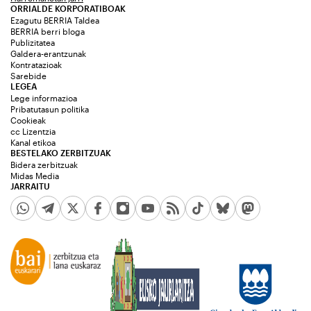
ORRIALDE KORPORATIBOAK
Ezagutu BERRIA Taldea
BERRIA berri bloga
Publizitatea
Galdera-erantzunak
Kontratazioak
Sarebide
LEGEA
Lege informazioa
Pribatutasun politika
Cookieak
cc Lizentzia
Kanal etikoa
BESTELAKO ZERBITZUAK
Bidera zerbitzuak
Midas Media
JARRAITU