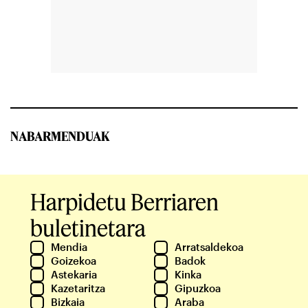
NABARMENDUAK
Harpidetu Berriaren
buletinetara
Mendia
Arratsaldekoa
Goizekoa
Badok
Astekaria
Kinka
Kazetaritza
Gipuzkoa
Bizkaia
Araba