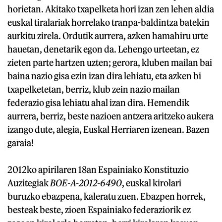
horietan. Akitako txapelketa hori izan zen lehen aldia
euskal tiralariak horrelako tranpa-baldintza batekin
aurkitu zirela. Ordutik aurrera, azken hamahiru urte
hauetan, denetarik egon da. Lehengo urteetan, ez
zieten parte hartzen uzten; gerora, kluben mailan bai
baina nazio gisa ezin izan dira lehiatu, eta azken bi
txapelketetan, berriz, klub zein nazio mailan
federazio gisa lehiatu ahal izan dira. Hemendik
aurrera, berriz, beste nazioen antzera aritzeko aukera
izango dute, alegia, Euskal Herriaren izenean. Bazen
garaia!
2012ko apirilaren 18an Espainiako Konstituzio
Auzitegiak
BOE-A-2012-6490
, euskal kirolari
buruzko ebazpena, kaleratu zuen. Ebazpen horrek,
besteak beste, zioen Espainiako federaziorik ez