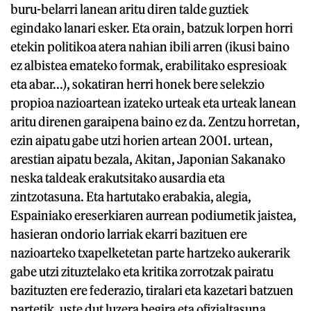
buru-belarri lanean aritu diren talde guztiek
egindako lanari esker. Eta orain, batzuk lorpen horri
etekin politikoa atera nahian ibili arren (ikusi baino
ez albistea emateko formak, erabilitako espresioak
eta abar...), sokatiran herri honek bere selekzio
propioa nazioartean izateko urteak eta urteak lanean
aritu direnen garaipena baino ez da. Zentzu horretan,
ezin aipatu gabe utzi horien artean 2001. urtean,
arestian aipatu bezala, Akitan, Japonian Sakanako
neska taldeak erakutsitako ausardia eta
zintzotasuna. Eta hartutako erabakia, alegia,
Espainiako ereserkiaren aurrean podiumetik jaistea,
hasieran ondorio larriak ekarri bazituen ere
nazioarteko txapelketetan parte hartzeko aukerarik
gabe utzi zituztelako eta kritika zorrotzak pairatu
bazituzten ere federazio, tiralari eta kazetari batzuen
partetik, uste dut luzera begira eta ofizialtasuna