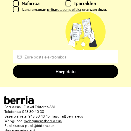
Nafarroa
Iparraldea
Izena ematean
pribatutasun politika
onartzen duzu.
Berria.eus - Euskal Editorea SM
Telefonoa: 943 30 40 30
Bezero arreta: 943 30 43 45 | laguna@berria.eus
Webgunea:
webgunea@berria.eus
Publizitatea:
publi@bidera.eus
Harremanetan jarri