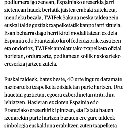
podiumera igo zenean, Espainiako ereserkia jarri
zietenean hauek bertatik jaistea erabaki zutela eta,
mendeku bezala, TWIFek Sakana neska taldea zein
euskal talde guztiak txapelketatik kanpo jarri zituela.
Esan beharra dago herri kirol modalitatean ez dela
Espainia edo Frantziako kirol federaziorik existitzen
eta ondorioz, TWIFek antolatutako txapelketa ofizial
horietan, ordura arte, podiumean soilik nazioarteko
ereserkia jartzen zutela.
Euskal taldeek, batez beste, 40 urte inguru daramate
nazioarteko txapelketa ofizialetan parte hartzen. Urte
hauetan guztietan, egoera ezberdinetan aritu dira
lehiatzen. Hasieran ez zioten Espainia edo
Frantziako ereserkirik ipintzen, eta Estatu hauen
izenarekin parte hartzen bazuten ere gure taldeek
sinbologia euskalduna erabiltzen zuten txapelketa