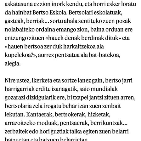
askatasuna ez zion inork kendu, eta horri esker loratu
da hainbat Bertso Eskola. Bertsolari eskolatuak,
gazteak, berriak… sortu ahala sentituko zuen pozak
nolabaiteko ordaina emango zion, baina orduan ere
entzungo zituen «hauek denak berdinak dituk» eta
«hauen bertsoa zer duk harkaitzekoa ala
kupelekoa?», aurrez pentsatua ala bat-batekoa,
alegia.
Nire ustez, ikerketa eta sortze lanez gain, bertso jarri
harrigarriak erditu izanagatik, saio mundialak
gozarazi dizkigularik ere, bi txapel jantzi zituen arren,
bertsolaria zela frogatu behar izan zuen zenbait
lekutan. Kantaerak, bertsokerak, hizketak,
arrazoitzeko moduak, pentsaerak, berrikuntzak…
zerbaitek edo hori guztiak talka egiten zuen belarri
batzuetan eta batzuen belarrietan.