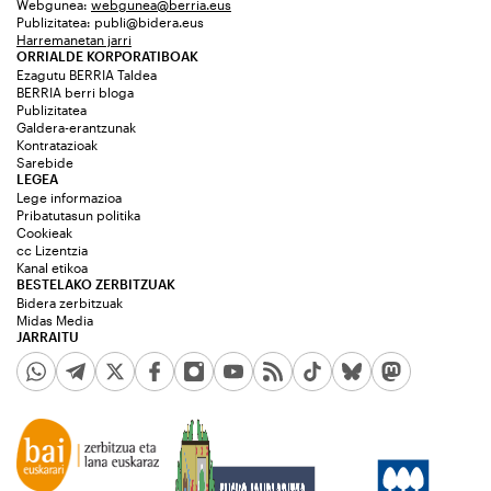
Webgunea:
webgunea@berria.eus
Publizitatea:
publi@bidera.eus
Harremanetan jarri
ORRIALDE KORPORATIBOAK
Ezagutu BERRIA Taldea
BERRIA berri bloga
Publizitatea
Galdera-erantzunak
Kontratazioak
Sarebide
LEGEA
Lege informazioa
Pribatutasun politika
Cookieak
cc Lizentzia
Kanal etikoa
BESTELAKO ZERBITZUAK
Bidera zerbitzuak
Midas Media
JARRAITU