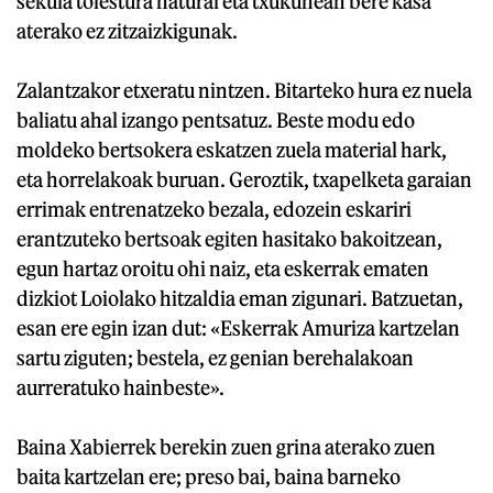
sekula tolestura natural eta txukunean bere kasa
aterako ez zitzaizkigunak.
Zalantzakor etxeratu nintzen. Bitarteko hura ez nuela
baliatu ahal izango pentsatuz. Beste modu edo
moldeko bertsokera eskatzen zuela material hark,
eta horrelakoak buruan. Geroztik, txapelketa garaian
errimak entrenatzeko bezala, edozein eskariri
erantzuteko bertsoak egiten hasitako bakoitzean,
egun hartaz oroitu ohi naiz, eta eskerrak ematen
dizkiot Loiolako hitzaldia eman zigunari. Batzuetan,
esan ere egin izan dut: «Eskerrak Amuriza kartzelan
sartu ziguten; bestela, ez genian berehalakoan
aurreratuko hainbeste».
Baina Xabierrek berekin zuen grina aterako zuen
baita kartzelan ere; preso bai, baina barneko