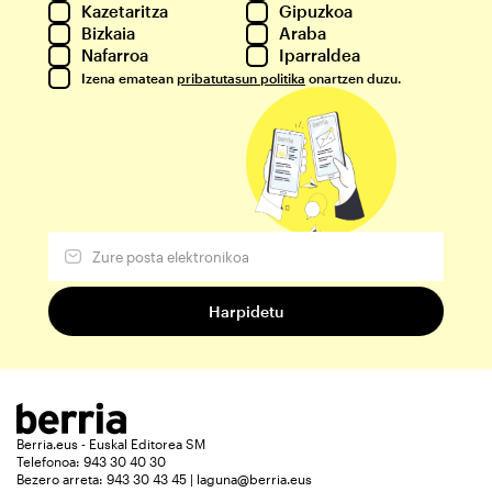
Kazetaritza
Gipuzkoa
Bizkaia
Araba
Nafarroa
Iparraldea
Izena ematean
pribatutasun politika
onartzen duzu.
Berria.eus - Euskal Editorea SM
Telefonoa: 943 30 40 30
Bezero arreta: 943 30 43 45 | laguna@berria.eus