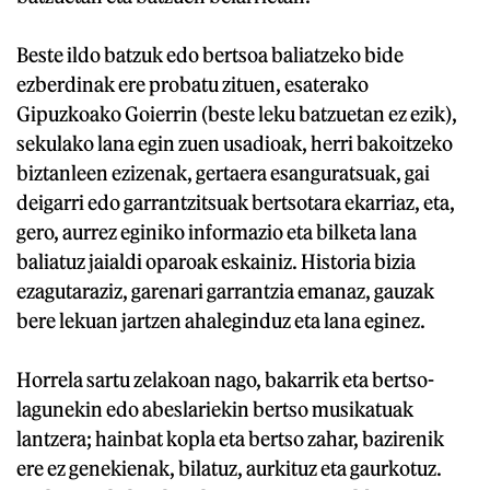
Beste ildo batzuk edo bertsoa baliatzeko bide
ezberdinak ere probatu zituen, esaterako
Gipuzkoako Goierrin (beste leku batzuetan ez ezik),
sekulako lana egin zuen usadioak, herri bakoitzeko
biztanleen ezizenak, gertaera esanguratsuak, gai
deigarri edo garrantzitsuak bertsotara ekarriaz, eta,
gero, aurrez eginiko informazio eta bilketa lana
baliatuz jaialdi oparoak eskainiz. Historia bizia
ezagutaraziz, garenari garrantzia emanaz, gauzak
bere lekuan jartzen ahaleginduz eta lana eginez.
Horrela sartu zelakoan nago, bakarrik eta bertso-
lagunekin edo abeslariekin bertso musikatuak
lantzera; hainbat kopla eta bertso zahar, bazirenik
ere ez genekienak, bilatuz, aurkituz eta gaurkotuz.