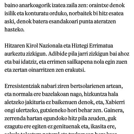
baino anarkoagorik izatea zaila zen: oraintxe denok
isilik eta konturatu orduko, norbaitek bi hitz esatea
aski, denok batera esandakoari punta ateratzen
hasteko.
Hitzaren Kirol Nazionala eta Hiztegi Errimatua
aurkeztu zizkigun. Adibide pila jarri zizkigun bai ahoz
eta bai idatziz, eta errimen sailkapena nola egin zuen
eta zertan oinarritzen zen erakutsi.
Erresistentziak nabari ziren bertsolarienen artean,
eta normala ere bazelakoan nago, hizkuntza hala
aletzeko jakituria ez baikenuen denok, eta, Xabierri
ongi ulertzeko, gutxieneko hori behar zen. Gainera,
zerrenda hartan egundoko hitz pila zeuden, guk
ezagutu ere egiten ez genituenak eta, ikasita ere,