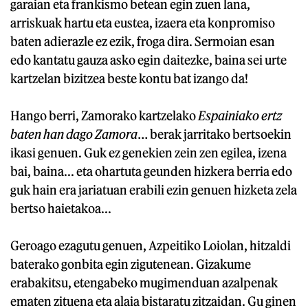
garaian eta frankismo betean egin zuen lana,
arriskuak hartu eta eustea, izaera eta konpromiso
baten adierazle ez ezik, froga dira. Sermoian esan
edo kantatu gauza asko egin daitezke, baina sei urte
kartzelan bizitzea beste kontu bat izango da!
Hango berri, Zamorako kartzelako
Espainiako ertz
baten han dago Zamora
… berak jarritako bertsoekin
ikasi genuen. Guk ez genekien zein zen egilea, izena
bai, baina... eta ohartuta geunden hizkera berria edo
guk hain era jariatuan erabili ezin genuen hizketa zela
bertso haietakoa...
Geroago ezagutu genuen, Azpeitiko Loiolan, hitzaldi
baterako gonbita egin zigutenean. Gizakume
erabakitsu, etengabeko mugimenduan azalpenak
ematen zituena eta alaia bistaratu zitzaidan. Gu ginen