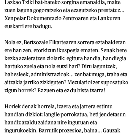
Lazkao Txiki bat-bateko sorgina emanaldia, maite
zuen laguna gogoratzeko eta ezagutzeko prestatuz...
Xenpelar Dokumentazio Zentroaren eta Lankuren
euskarri ere badugu.
Nola ez, Bertsozale Elkartearen sorrera eztabaidetan
ere han zen, etorkizun ikuspegia ematen. Senak bere
kezka azaleratzen ziolarik: egitura handia, handiegia
hartuko zuela eta nola eutsi hari? Diru laguntzek,
babesleek, administrazioak… zenbat muga, traba eta
aitzakia jarriko zizkiguten? Mezularioi zer suposatuko
zigun horrek? Ez zuen eta ez du bista txarra!
Horiek denak horrela, izaera eta jarrera estimu
handian dizkiot: langile porrokatua, beti jendetasun
handiz azaldu zaidana nire inguruan eta
ingurukoekin. Barrutik prozesioa, baina… Gauzak