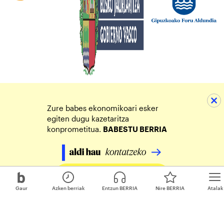
Zure babes ekonomikoari esker
egiten dugu kazetaritza
konprometitua.
BABESTU BERRIA
Egin zure ekarpena
Gaur
Azken berriak
Entzun BERRIA
Nire BERRIA
Atalak