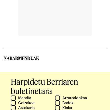
NABARMENDUAK
Harpidetu Berriaren
buletinetara
Mendia
Arratsaldekoa
Goizekoa
Badok
Astekaria
Kinka