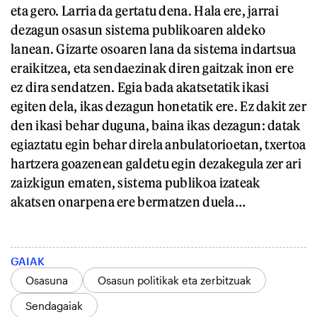
eta gero. Larria da gertatu dena. Hala ere, jarrai
dezagun osasun sistema publikoaren aldeko
lanean. Gizarte osoaren lana da sistema indartsua
eraikitzea, eta sendaezinak diren gaitzak inon ere
ez dira sendatzen. Egia bada akatsetatik ikasi
egiten dela, ikas dezagun honetatik ere. Ez dakit zer
den ikasi behar duguna, baina ikas dezagun: datak
egiaztatu egin behar direla anbulatorioetan, txertoa
hartzera goazenean galdetu egin dezakegula zer ari
zaizkigun ematen, sistema publikoa izateak
akatsen onarpena ere bermatzen duela…
GAIAK
Osasuna
Osasun politikak eta zerbitzuak
Sendagaiak