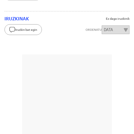
IRUZKINAK
Ez dago iruzkinik
Iruzkin bat egin
ORDENATU