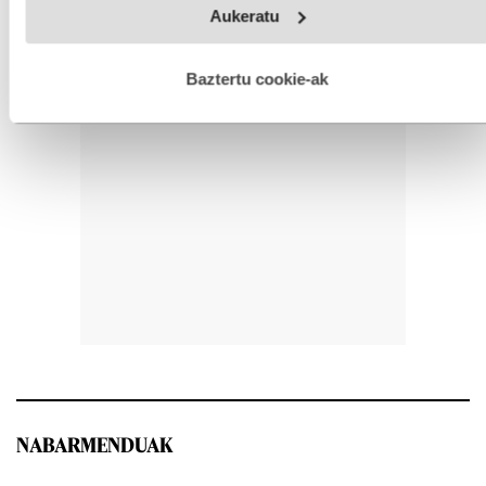
Aukeratu
fitxategiak erabiltzen ditu. Zure esperientzia eta zerbitzuak
hobetzeko asmoz, cookie teknologiaz baliatzen gara. Ohar
hau onartuz gero, teknologia hori erabiltzeko baimen
esplizitua ematen diguzu.
Gehiago irakurri
Baztertu cookie-ak
NABARMENDUAK