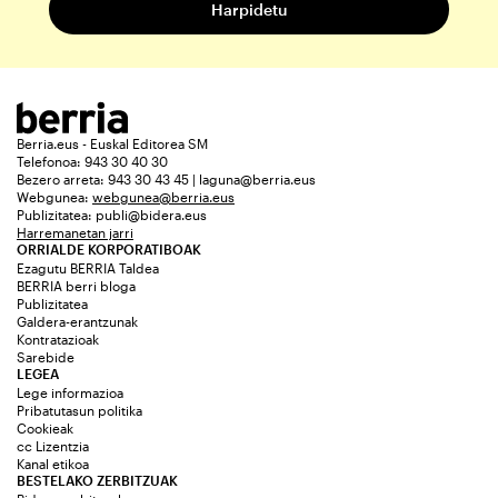
Berria.eus - Euskal Editorea SM
Telefonoa: 943 30 40 30
Bezero arreta: 943 30 43 45 | laguna@berria.eus
Webgunea:
webgunea@berria.eus
Publizitatea:
publi@bidera.eus
Harremanetan jarri
ORRIALDE KORPORATIBOAK
Ezagutu BERRIA Taldea
BERRIA berri bloga
Publizitatea
Galdera-erantzunak
Kontratazioak
Sarebide
LEGEA
Lege informazioa
Pribatutasun politika
Cookieak
cc Lizentzia
Kanal etikoa
BESTELAKO ZERBITZUAK