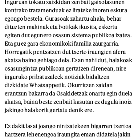
Inguruan tokatu zaizkidan zenbait gaixotasunen
kontrako tratamenduak ez lirateke inoren eskura
egongo bestela. Gurasoak zahartu ahala, behar
dituzten makinak eta botikak ikusita, eskertu
egiten dut egunero osasun sistema publikoa izatea.
Eta gu ez gara ekonomikoki familia zaurgarria.
Horregatik pentsatzen dut txerto iraungien afera
akatsa baino gehiago dela. Esan nahi dut, halakoak
osasungintza publikoan gertatzen direnean, nire
inguruko pribatuzaleek notiziak bidaltzen
dizkidate Whatsappetik. Okurritzen zaidan
erantzun bakarra da Osakidetzak onartu egin duela
akatsa, baina beste zenbait kasutan ez dugula inoiz
jakingo halakorik gertatu denik ere.
Ez dakit lasai joango nintzatekeen bigarren txertoa
hartzera lehenengoa iraungita eman didatela jakin