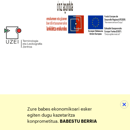
Zure babes ekonomikoari esker
egiten dugu kazetaritza
konprometitua.
BABESTU BERRIA