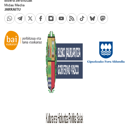
Bidera zerbitzuak
Midas Media
JARRAITU