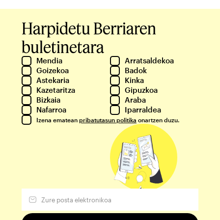
Harpidetu Berriaren
buletinetara
Mendia
Arratsaldekoa
Goizekoa
Badok
Astekaria
Kinka
Kazetaritza
Gipuzkoa
Bizkaia
Araba
Nafarroa
Iparraldea
Izena ematean
pribatutasun politika
onartzen duzu.