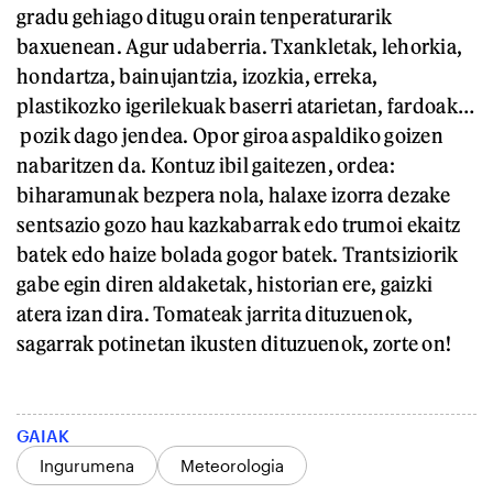
gradu gehiago ditugu orain tenperaturarik
baxuenean. Agur udaberria. Txankletak, lehorkia,
hondartza, bainujantzia, izozkia, erreka,
plastikozko igerilekuak baserri atarietan, fardoak…
pozik dago jendea. Opor giroa aspaldiko goizen
nabaritzen da. Kontuz ibil gaitezen, ordea:
biharamunak bezpera nola, halaxe izorra dezake
sentsazio gozo hau kazkabarrak edo trumoi ekaitz
batek edo haize bolada gogor batek. Trantsiziorik
gabe egin diren aldaketak, historian ere, gaizki
atera izan dira. Tomateak jarrita dituzuenok,
sagarrak potinetan ikusten dituzuenok, zorte on!
GAIAK
Ingurumena
Meteorologia