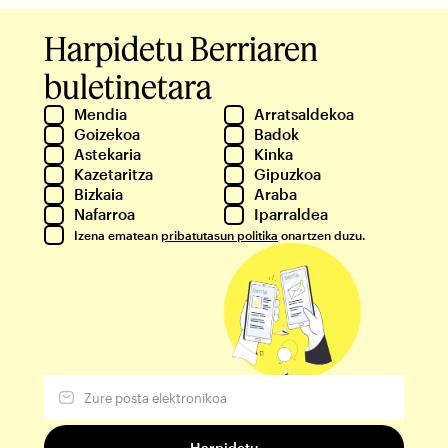
Harpidetu Berriaren
buletinetara
Mendia
Arratsaldekoa
Goizekoa
Badok
Astekaria
Kinka
Kazetaritza
Gipuzkoa
Bizkaia
Araba
Nafarroa
Iparraldea
Izena ematean
pribatutasun politika
onartzen duzu.