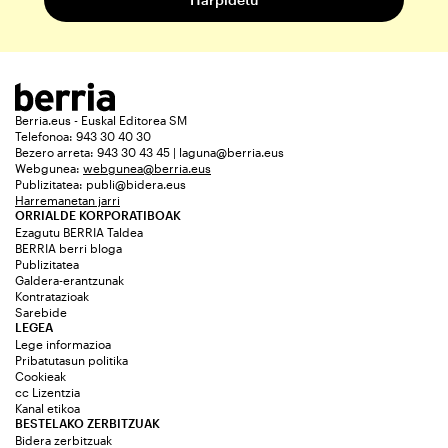
Berria.eus - Euskal Editorea SM
Telefonoa: 943 30 40 30
Bezero arreta: 943 30 43 45 | laguna@berria.eus
Webgunea:
webgunea@berria.eus
Publizitatea:
publi@bidera.eus
Harremanetan jarri
ORRIALDE KORPORATIBOAK
Ezagutu BERRIA Taldea
BERRIA berri bloga
Publizitatea
Galdera-erantzunak
Kontratazioak
Sarebide
LEGEA
Lege informazioa
Pribatutasun politika
Cookieak
cc Lizentzia
Kanal etikoa
BESTELAKO ZERBITZUAK
Bidera zerbitzuak