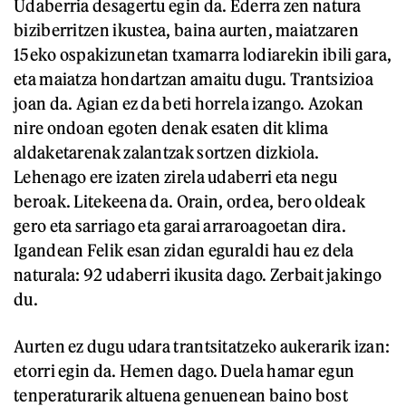
Udaberria desagertu egin da. Ederra zen natura
biziberritzen ikustea, baina aurten, maiatzaren
15eko ospakizunetan txamarra lodiarekin ibili gara,
eta maiatza hondartzan amaitu dugu. Trantsizioa
joan da. Agian ez da beti horrela izango. Azokan
nire ondoan egoten denak esaten dit klima
aldaketarenak zalantzak sortzen dizkiola.
Lehenago ere izaten zirela udaberri eta negu
beroak. Litekeena da. Orain, ordea, bero oldeak
gero eta sarriago eta garai arraroagoetan dira.
Igandean Felik esan zidan eguraldi hau ez dela
naturala: 92 udaberri ikusita dago. Zerbait jakingo
du.
Aurten ez dugu udara trantsitatzeko aukerarik izan:
etorri egin da. Hemen dago. Duela hamar egun
tenperaturarik altuena genuenean baino bost