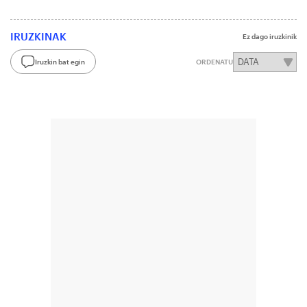
IRUZKINAK
Ez dago iruzkinik
Iruzkin bat egin
ORDENATU