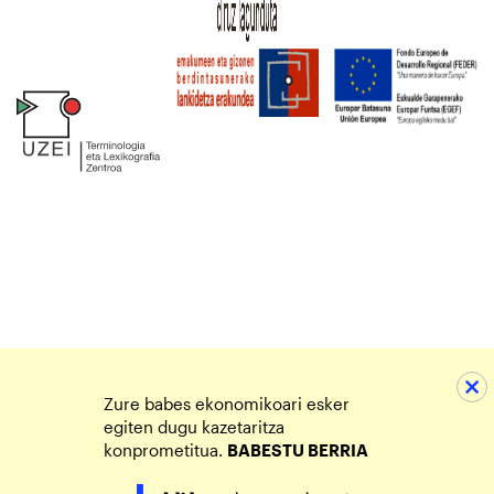
Zure babes ekonomikoari esker
egiten dugu kazetaritza
konprometitua.
BABESTU BERRIA