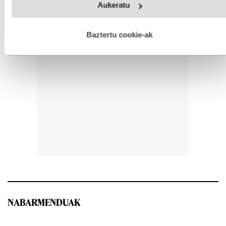
Aukeratu
fitxategiak erabiltzen ditu. Zure esperientzia eta zerbitzuak
hobetzeko asmoz, cookie teknologiaz baliatzen gara. Ohar
hau onartuz gero, teknologia hori erabiltzeko baimen
esplizitua ematen diguzu.
Gehiago irakurri
Baztertu cookie-ak
NABARMENDUAK