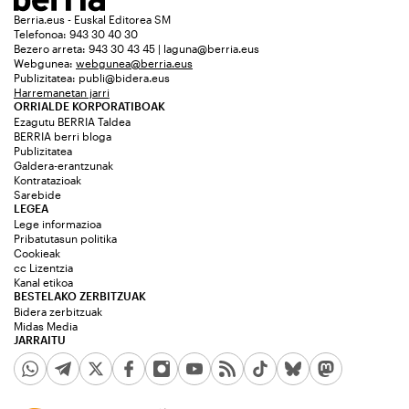
Berria.eus - Euskal Editorea SM
Telefonoa: 943 30 40 30
Bezero arreta: 943 30 43 45 | laguna@berria.eus
Webgunea:
webgunea@berria.eus
Publizitatea:
publi@bidera.eus
Harremanetan jarri
ORRIALDE KORPORATIBOAK
Ezagutu BERRIA Taldea
BERRIA berri bloga
Publizitatea
Galdera-erantzunak
Kontratazioak
Sarebide
LEGEA
Lege informazioa
Pribatutasun politika
Cookieak
cc Lizentzia
Kanal etikoa
BESTELAKO ZERBITZUAK
Bidera zerbitzuak
Midas Media
JARRAITU