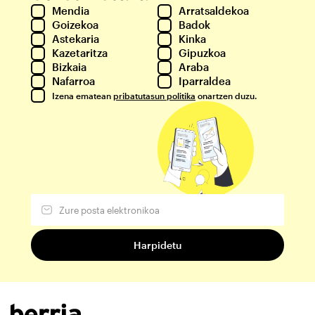
Mendia
Arratsaldekoa
Goizekoa
Badok
Astekaria
Kinka
Kazetaritza
Gipuzkoa
Bizkaia
Araba
Nafarroa
Iparraldea
Izena ematean
pribatutasun politika
onartzen duzu.