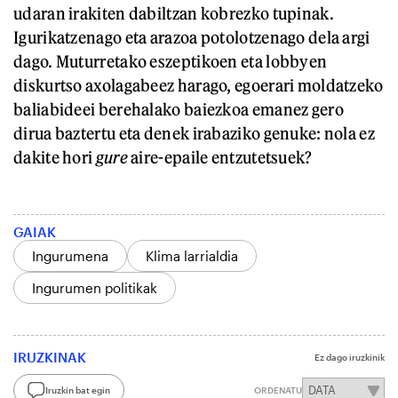
udaran irakiten dabiltzan kobrezko tupinak.
Igurikatzenago eta arazoa potolotzenago dela argi
dago. Muturretako eszeptikoen eta lobbyen
diskurtso axolagabeez harago, egoerari moldatzeko
baliabideei berehalako baiezkoa emanez gero
dirua baztertu eta denek irabaziko genuke: nola ez
dakite hori
gure
aire-epaile entzutetsuek?
GAIAK
Ingurumena
Klima larrialdia
Ingurumen politikak
IRUZKINAK
Ez dago iruzkinik
Iruzkin bat egin
ORDENATU