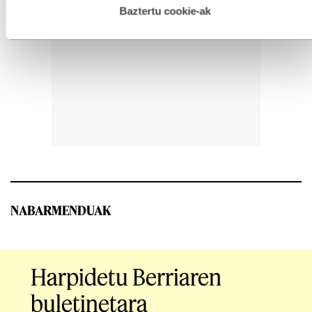
esplizitua ematen diguzu.
Gehiago irakurri
Baztertu cookie-ak
NABARMENDUAK
Harpidetu Berriaren
buletinetara