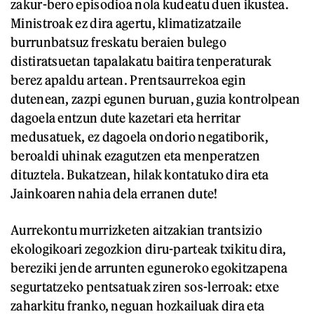
zakur-bero episodioa nola kudeatu duen ikustea.
Ministroak ez dira agertu, klimatizatzaile
burrunbatsuz freskatu beraien bulego
distiratsuetan tapalakatu baitira tenperaturak
berez apaldu artean. Prentsaurrekoa egin
dutenean, zazpi egunen buruan, guzia kontrolpean
dagoela entzun dute kazetari eta herritar
medusatuek, ez dagoela ondorio negatiborik,
beroaldi uhinak ezagutzen eta menperatzen
dituztela. Bukatzean, hilak kontatuko dira eta
Jainkoaren nahia dela erranen dute!
Aurrekontu murrizketen aitzakian trantsizio
ekologikoari zegozkion diru-parteak txikitu dira,
bereziki jende arrunten eguneroko egokitzapena
segurtatzeko pentsatuak ziren sos-lerroak: etxe
zaharkitu franko, neguan hozkailuak dira eta