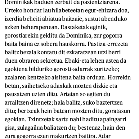
Dominikak baduen zerbait da pazientziarena.
Urteko hondar lau hilabeteetan egur-ehizara doa,
izerdia beheiti abiatua baitzaie, sustut abenduko
azken beherapenean. Dastaketak eginik,
gorostiarekin gelditu da Dominika, zur gogorra
baita baina ez sobera hauskorra. Pastiza-errezeta
balitz bezala kontatu dit ezkaratzean utzi berri
duen obraren sekretua. Ebaki-eta lehen astea da
egokiena bilduriko gorosti-adarrak zuritzeko;
azalaren kentzeko aisitena baita orduan. Horrekin
betan, saihetseko adaxkak mozten dizkie eta
pausatzen uzten ditu. Artetan so egiten du
arrailtzen direnetz; hala balitz, suko baztertzen
ditu; bertzeak hein batean mozten ditu, goratasun
egokian. Txintxetak sartu nahi baditu apaingarri
gisa, zulagailua baliatzen du; bestenaz, hain den
zura gogorra ezen makurtzen baitira. Adar