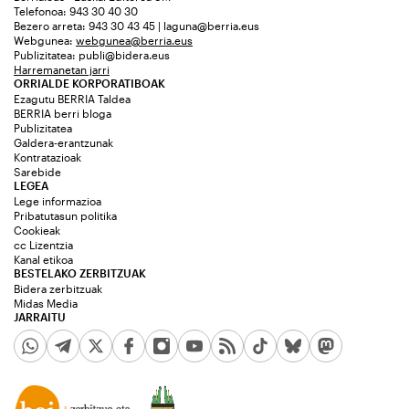
Telefonoa: 943 30 40 30
Bezero arreta: 943 30 43 45 | laguna@berria.eus
Webgunea:
webgunea@berria.eus
Publizitatea:
publi@bidera.eus
Harremanetan jarri
ORRIALDE KORPORATIBOAK
Ezagutu BERRIA Taldea
BERRIA berri bloga
Publizitatea
Galdera-erantzunak
Kontratazioak
Sarebide
LEGEA
Lege informazioa
Pribatutasun politika
Cookieak
cc Lizentzia
Kanal etikoa
BESTELAKO ZERBITZUAK
Bidera zerbitzuak
Midas Media
JARRAITU