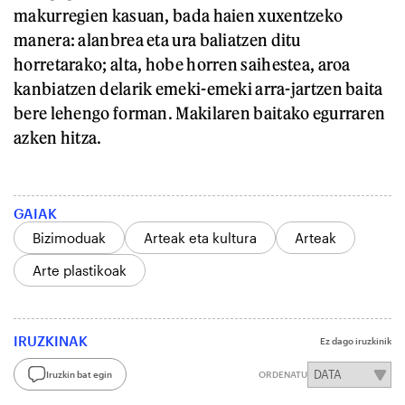
makurregien kasuan, bada haien xuxentzeko
manera: alanbrea eta ura baliatzen ditu
horretarako; alta, hobe horren saihestea, aroa
kanbiatzen delarik emeki-emeki arra-jartzen baita
bere lehengo forman. Makilaren baitako egurraren
azken hitza.
GAIAK
Bizimoduak
Arteak eta kultura
Arteak
Arte plastikoak
IRUZKINAK
Ez dago iruzkinik
Iruzkin bat egin
ORDENATU