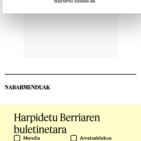
esplizitua ematen diguzu.
Gehiago irakurri
Baztertu cookie-ak
NABARMENDUAK
Harpidetu Berriaren
buletinetara
Mendia
Arratsaldekoa