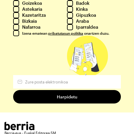
Goizekoa
Badok
Astekaria
Kinka
Kazetaritza
Gipuzkoa
Bizkaia
Araba
Nafarroa
Iparraldea
Izena ematean
pribatutasun politika
onartzen duzu.
Berria.eus - Euskal Editorea SM