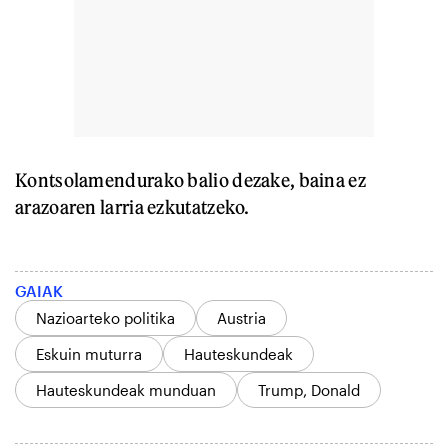
Kontsolamendurako balio dezake, baina ez
arazoaren larria ezkutatzeko.
GAIAK
Nazioarteko politika
Austria
Eskuin muturra
Hauteskundeak
Hauteskundeak munduan
Trump, Donald