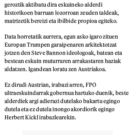
geroztik aktibatu dira eskuineko alderdi
historikoen barruan lozorroan zeuden taldeak,
matrizetik bereizi eta ibilbide propioa egiteko.
Data horretatik aurrera, egun asko igaro zituen
Europan Trumpen garaipenaren arkitektotzat
jotzen den Steve Bannon ideologoak, batean eta
bestean eskuin muturraren arrakastaren haziak
aldatzen. Igandean loratu zen Austriakoa.
Ez dirudi Austrian, irabazi arren, FPO
ultraeskuindarrak gobernua hartuko duenik, beste
alderdiek argi adierazi dutelako bakartu egingo
dutela eta ez dutela inongo akordiorik egingo
Herbert Kickl irabazlearekin.