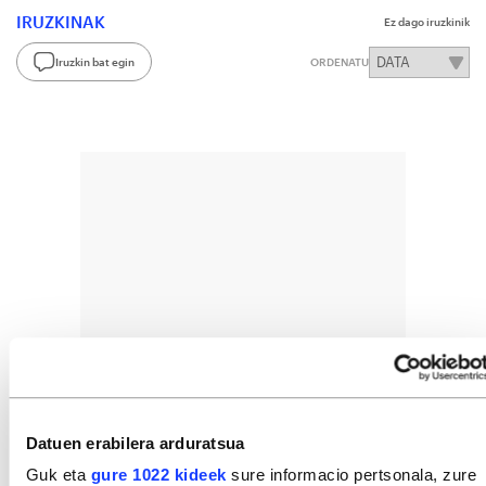
IRUZKINAK
Ez dago iruzkinik
Iruzkin bat egin
ORDENATU
Datuen erabilera arduratsua
Guk eta
gure 1022 kideek
sure informacio pertsonala, zure