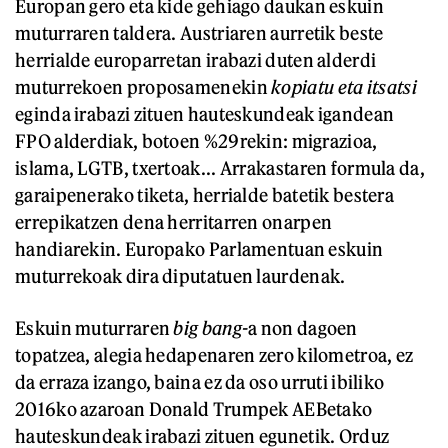
Europan gero eta kide gehiago daukan eskuin
muturraren taldera. Austriaren aurretik beste
herrialde europarretan irabazi duten alderdi
muturrekoen proposamenekin
kopiatu eta itsatsi
eginda irabazi zituen hauteskundeak igandean
FPO alderdiak, botoen %29rekin: migrazioa,
islama, LGTB, txertoak... Arrakastaren formula da,
garaipenerako tiketa, herrialde batetik bestera
errepikatzen dena herritarren onarpen
handiarekin. Europako Parlamentuan eskuin
muturrekoak dira diputatuen laurdenak.
Eskuin muturraren
big bang-
a non dagoen
topatzea, alegia hedapenaren zero kilometroa, ez
da erraza izango, baina ez da oso urruti ibiliko
2016ko azaroan Donald Trumpek AEBetako
hauteskundeak irabazi zituen egunetik. Orduz