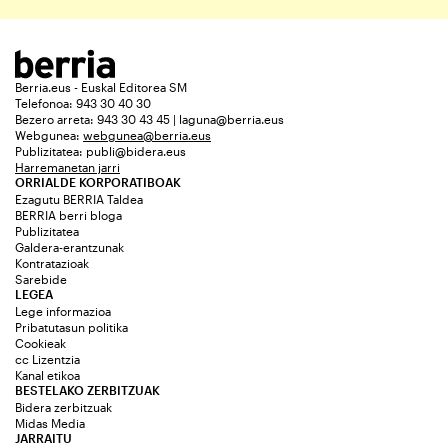
Berria.eus - Euskal Editorea SM
Telefonoa: 943 30 40 30
Bezero arreta: 943 30 43 45 | laguna@berria.eus
Webgunea:
webgunea@berria.eus
Publizitatea:
publi@bidera.eus
Harremanetan jarri
ORRIALDE KORPORATIBOAK
Ezagutu BERRIA Taldea
BERRIA berri bloga
Publizitatea
Galdera-erantzunak
Kontratazioak
Sarebide
LEGEA
Lege informazioa
Pribatutasun politika
Cookieak
cc Lizentzia
Kanal etikoa
BESTELAKO ZERBITZUAK
Bidera zerbitzuak
Midas Media
JARRAITU