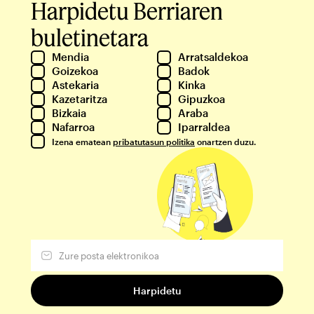
Harpidetu Berriaren
buletinetara
Mendia
Arratsaldekoa
Goizekoa
Badok
Astekaria
Kinka
Kazetaritza
Gipuzkoa
Bizkaia
Araba
Nafarroa
Iparraldea
Izena ematean
pribatutasun politika
onartzen duzu.