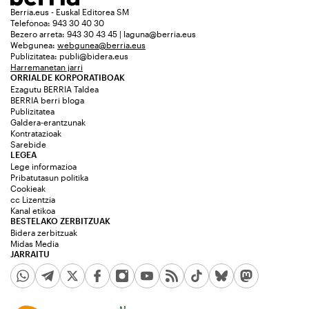
Berria.eus - Euskal Editorea SM
Telefonoa: 943 30 40 30
Bezero arreta: 943 30 43 45 | laguna@berria.eus
Webgunea:
webgunea@berria.eus
Publizitatea:
publi@bidera.eus
Harremanetan jarri
ORRIALDE KORPORATIBOAK
Ezagutu BERRIA Taldea
BERRIA berri bloga
Publizitatea
Galdera-erantzunak
Kontratazioak
Sarebide
LEGEA
Lege informazioa
Pribatutasun politika
Cookieak
cc Lizentzia
Kanal etikoa
BESTELAKO ZERBITZUAK
Bidera zerbitzuak
Midas Media
JARRAITU