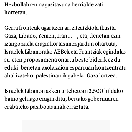
Hezbollahren nagusitasuna herrialde zati
horretan.
Gerra fronteak ugaritzen ari zitzaizkiola ikusita —
Gaza, Libano, Yemen, Iran…—, eta, denetan ezin
izango zuela eraginkortasunez jardun ohartuta,
Israelek Libanorako AEBek eta Frantziak egindako
su-eten proposamena onartu beste biderik ez du
eduki, benetan axola zaion esparruan kontzentratu
ahal izateko: palestinarrik gabeko Gaza lortzea.
Israelek Libanon azken urtebetean 3.500 hildako
baino gehiago eragin ditu, bertako gobernuaren
erabateko pasibotasunak erraztuta.