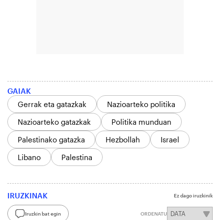
GAIAK
Gerrak eta gatazkak
Nazioarteko politika
Nazioarteko gatazkak
Politika munduan
Palestinako gatazka
Hezbollah
Israel
Libano
Palestina
IRUZKINAK
Ez dago iruzkinik
Iruzkin bat egin
ORDENATU