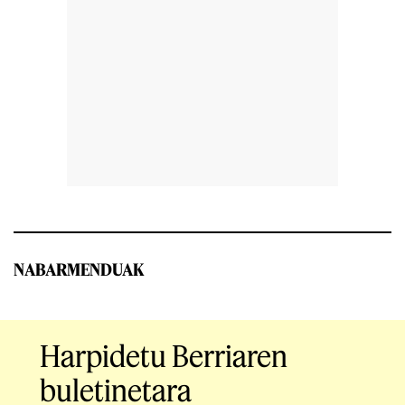
NABARMENDUAK
Harpidetu Berriaren
buletinetara