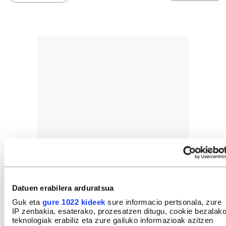
Datuen erabilera arduratsua
Guk eta
gure 1022 kideek
sure informacio pertsonala, zure
IP zenbakia, esaterako, prozesatzen ditugu, cookie bezalak
teknologiak erabiliz eta zure gailuko informazioak azitzen