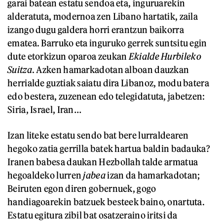
garai batean estatu sendoa eta, inguruarekin
alderatuta, modernoa zen Libano hartatik, zaila
izango dugu galdera horri erantzun baikorra
ematea. Barruko eta inguruko gerrek suntsitu egin
dute etorkizun oparoa zeukan
Ekialde Hurbileko
Suitza
. Azken hamarkadotan alboan dauzkan
herrialde guztiak saiatu dira Libanoz, modu batera
edo bestera, zuzenean edo telegidatuta, jabetzen:
Siria, Israel, Iran…
Izan liteke estatu sendo bat bere lurraldearen
hegoko zatia gerrilla batek hartua baldin badauka?
Iranen babesa daukan Hezbollah talde armatua
hegoaldeko lurren
jabea
izan da hamarkadotan;
Beiruten egon diren gobernuek, gogo
handiagoarekin batzuek besteek baino, onartuta.
Estatu egitura zibil bat osatzeraino iritsi da