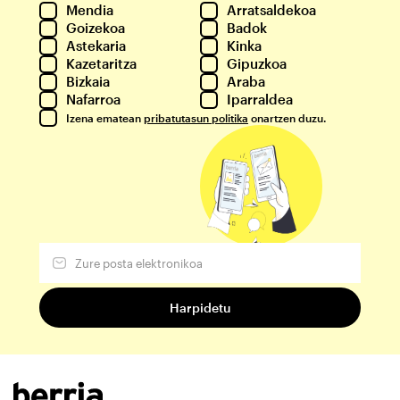
Mendia
Arratsaldekoa
Goizekoa
Badok
Astekaria
Kinka
Kazetaritza
Gipuzkoa
Bizkaia
Araba
Nafarroa
Iparraldea
Izena ematean
pribatutasun politika
onartzen duzu.