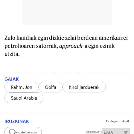
Zulo handiak egin dizkie zelai berdean amerikarrei
petrolioaren satorrak,
approach
-a egin ezinik
utzita.
GAIAK
Rahm, Jon
Golfa
Kirol jarduerak
Saudi Arabia
IRUZKINAK
Ez dago iruzkinik
Iruzkin bat egin
ORDENATU