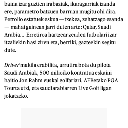
baina izar guztien irabaziak, ikaragarriak izanda
ere, parametro batzuen barruan mugitu ohi dira.
Petrolio estatuek eskua —txekea, zehatzago esanda
— mahai gainean jarri duten arte: Qatar, Saudi
Arabia… Erretiroa hartzear zeuden futbolari izar
itzaliekin hasi ziren eta, berriki, gazteekin segitu
dute.
Driver
’makila erabilita, urrutira bota du pilota
Saudi Arabiak, 500 milioiko kontratua eskaini
baitio Jon Rahm euskal golfariari, AEBetako PGA
Tourta utzi, eta saudiarabiarren Live Golf ligan
jokatzeko.