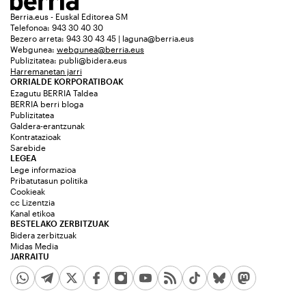
Berria.eus - Euskal Editorea SM
Telefonoa: 943 30 40 30
Bezero arreta: 943 30 43 45 | laguna@berria.eus
Webgunea:
webgunea@berria.eus
Publizitatea:
publi@bidera.eus
Harremanetan jarri
ORRIALDE KORPORATIBOAK
Ezagutu BERRIA Taldea
BERRIA berri bloga
Publizitatea
Galdera-erantzunak
Kontratazioak
Sarebide
LEGEA
Lege informazioa
Pribatutasun politika
Cookieak
cc Lizentzia
Kanal etikoa
BESTELAKO ZERBITZUAK
Bidera zerbitzuak
Midas Media
JARRAITU