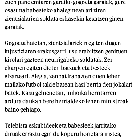
zuen pandemiaren garaiko gogoeta garaiak, gure
osasuna babesteko ahaleginean ari ziren
zientzialarien soldata eskasekin kexatzen ginen
garaiak.
Gogoeta haietan, zientzialariekin egiten dugun
injustiziaren erakusgarri, usu erabiltzen genituen
kirolari gazteen neurrigabeko soldatak. Zer
ekarpen egiten dioten batzuek eta besteek
gizarteari. Alegia, zenbat irabazten duen lehen
mailako futbol talde batean hasi berria den jokalari
batek. Kasu gehienetan, milioika herritarren
ardura daukan bere herrialdeko lehen ministroak
baino gehiago.
Telebista eskubideek eta babesleek jarritako
diruak erraztu egin du kopuru horietara iristea,