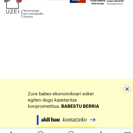
Zure babes ekonomikoari esker
egiten dugu kazetaritza
konprometitua.
BABESTU BERRIA