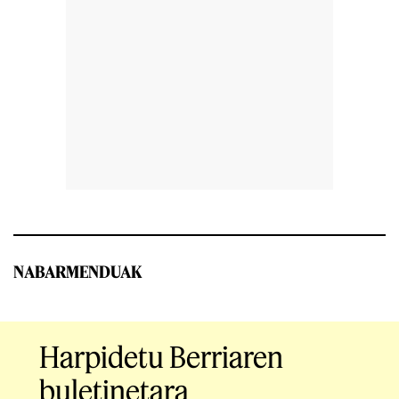
NABARMENDUAK
Harpidetu Berriaren
buletinetara