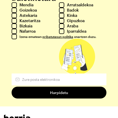
Mendia
Arratsaldekoa
Goizekoa
Badok
Astekaria
Kinka
Kazetaritza
Gipuzkoa
Bizkaia
Araba
Nafarroa
Iparraldea
Izena ematean
pribatutasun politika
onartzen duzu.