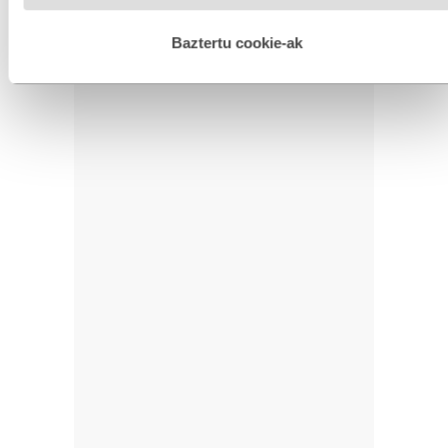
hobetzeko asmoz, cookie teknologiaz baliatzen gara. Ohar
hau onartuz gero, teknologia hori erabiltzeko baimen
esplizitua ematen diguzu.
Gehiago irakurri
Baztertu cookie-ak