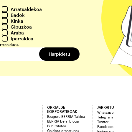
Arratsaldekoa
Badok
Kinka
Gipuzkoa
Araba
Iparraldea
rtzen duzu.
ORRIALDE
JARRAITU
KORPORATIBOAK
Whatsapp
Ezagutu BERRIA Taldea
Telegram
BERRIA berri bloga
Twitter
Publizitatea
Facebook
Galdera-erantzunak
Instagram