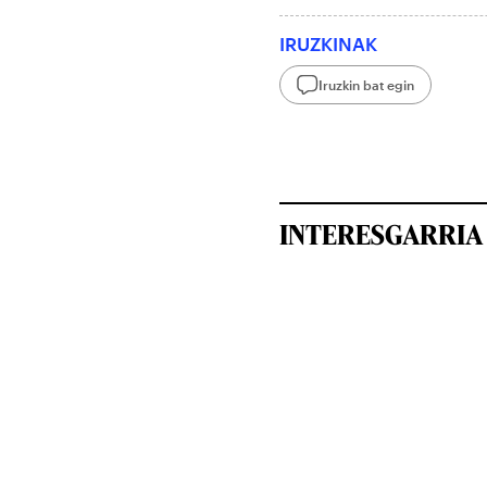
IRUZKINAK
Iruzkin bat egin
INTERESGARRIA 