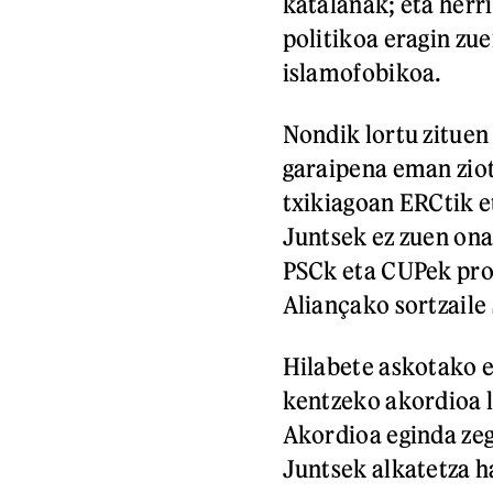
katalanak; eta herr
politikoa eragin zu
islamofobikoa.
Nondik lortu zitue
garaipena eman ziot
txikiagoan ERCtik e
Juntsek ez zuen ona
PSCk eta CUPek pro
Aliançako sortzaile 
Hilabete askotako e
kentzeko akordioa l
Akordioa eginda ze
Juntsek alkatetza h