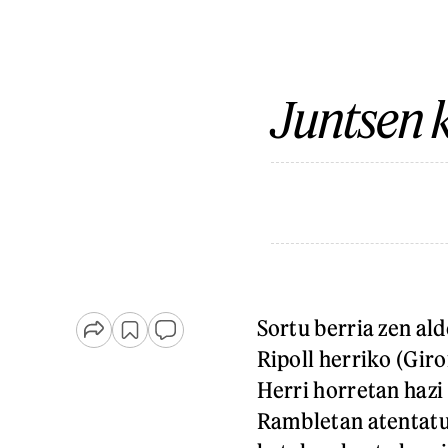
Juntsen 
Sortu berria zen al
Ripoll herriko (Gir
Herri horretan hazi
Rambletan atentatua