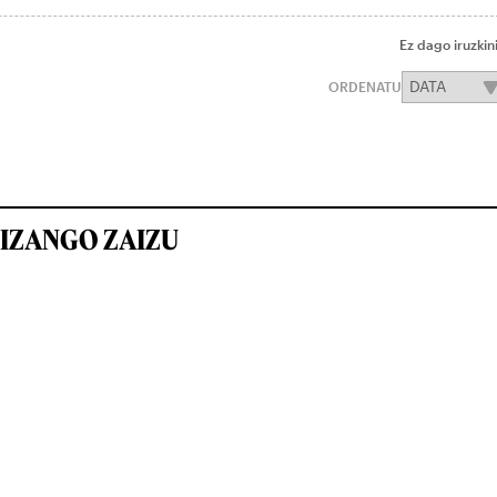
Ez dago iruzkin
ORDENATU
IZANGO ZAIZU