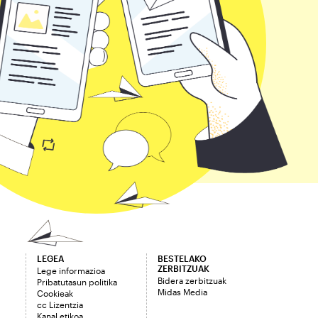
LEGEA
BESTELAKO
ZERBITZUAK
Lege informazioa
Bidera zerbitzuak
Pribatutasun politika
Midas Media
Cookieak
cc Lizentzia
Kanal etikoa