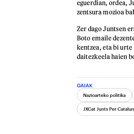
eguerdian, ordea, Ju
zentsura mozioa bab
Zer dago Juntsen e
Boto emaile dezente
kentzea, eta bi urt
daitezkeela haien b
GAIAK
Nazioarteko politika
JXCat Junts Per Catalu