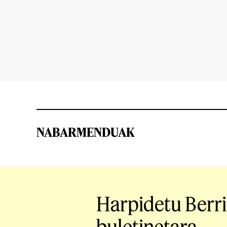
NABARMENDUAK
Harpidetu Berr
buletinetara