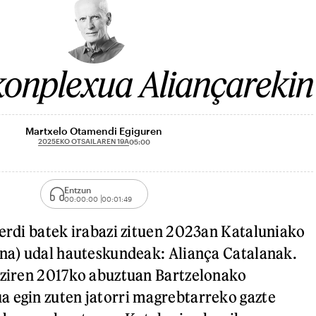
konplexua Aliançarekin
Martxelo Otamendi Egiguren
2025EKO OTSAILAREN 19A
05:00
Entzun
00:00:00
00:01:49
derdi batek irabazi zituen 2023an Kataluniako
ona) udal hauteskundeak: Aliança Catalanak.
 ziren 2017ko abuztuan Bartzelonako
 egin zuten jatorri magrebtarreko gazte