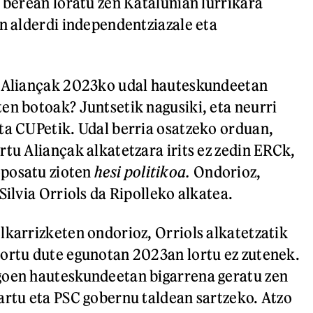
i berean loratu zen Katalunian lurrikara
en alderdi independentziazale eta
n Aliançak 2023ko udal hauteskundeetan
en botoak? Juntsetik nagusiki, eta neurri
ta CUPetik. Udal berria osatzeko orduan,
rtu Aliançak alkatetzara irits ez zedin ERCk,
posatu zioten
hesi politikoa.
Ondorioz,
Silvia Orriols da Ripolleko alkatea.
lkarrizketen ondorioz, Orriols alkatetzatik
ortu dute egunotan 2023an lortu ez zutenek.
goen hauteskundeetan bigarrena geratu zen
artu eta PSC gobernu taldean sartzeko. Atzo