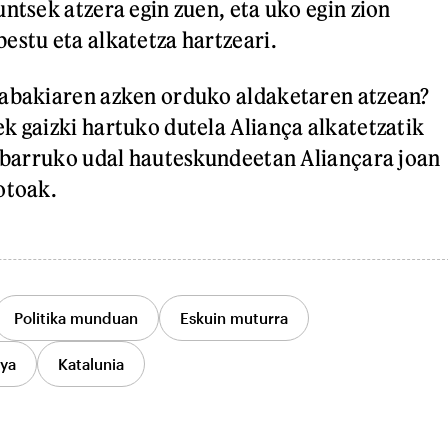
ntsek atzera egin zuen, eta uko egin zion
estu eta alkatetza hartzeari.
rabakiaren azken orduko aldaketaren atzean?
k gaizki hartuko dutela Aliança alkatetzatik
e barruko udal hauteskundeetan Aliançara joan
otoak.
Politika munduan
Eskuin muturra
nya
Katalunia