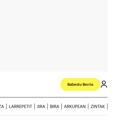
Babestu Berria
ZA
LARREPETIT
JIRA
BIRA
ARKUPEAN
ZINTAK