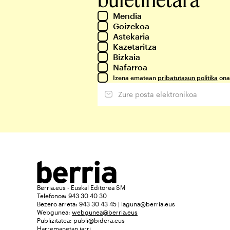
Mendia
Goizekoa
Astekaria
Kazetaritza
Bizkaia
Nafarroa
Izena ematean
pribatutasun politika
ona
Berria.eus - Euskal Editorea SM
Telefonoa: 943 30 40 30
Bezero arreta: 943 30 43 45 | laguna@berria.eus
Webgunea:
webgunea@berria.eus
Publizitatea:
publi@bidera.eus
Harremanetan jarri