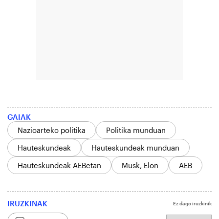
GAIAK
Nazioarteko politika
Politika munduan
Hauteskundeak
Hauteskundeak munduan
Hauteskundeak AEBetan
Musk, Elon
AEB
IRUZKINAK
Ez dago iruzkinik