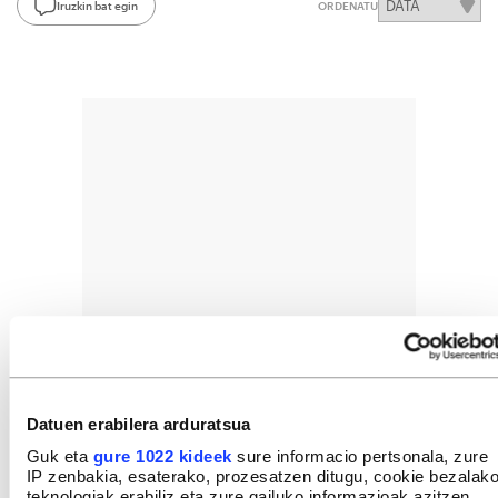
Iruzkin bat egin
ORDENATU
Datuen erabilera arduratsua
Guk eta
gure 1022 kideek
sure informacio pertsonala, zure
IP zenbakia, esaterako, prozesatzen ditugu, cookie bezalak
teknologiak erabiliz eta zure gailuko informazioak azitzen