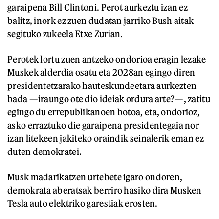
garaipena Bill Clintoni. Perot aurkeztu izan ez
balitz, inork ez zuen dudatan jarriko Bush aitak
segituko zukeela Etxe Zurian.
Perotek lortu zuen antzeko ondorioa eragin lezake
Muskek alderdia osatu eta 2028an egingo diren
presidentetzarako hauteskundeetara aurkezten
bada —iraungo ote dio ideiak ordura arte?—, zatitu
egingo du errepublikanoen botoa, eta, ondorioz,
asko erraztuko die garaipena presidentegaia nor
izan litekeen jakiteko oraindik seinalerik eman ez
duten demokratei.
Musk madarikatzen urtebete igaro ondoren,
demokrata aberatsak berriro hasiko dira Musken
Tesla auto elektriko garestiak erosten.