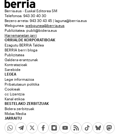
Berria.eus - Euskal Editorea SM
Telefonoa: 943 30 40 30
Bezero arreta: 943 30 43 45 | laguna@berria.eus
Webgunea:
webgunea@berria.eus
Publizitatea:
publi@bidera.eus
Harremanetan jarri
ORRIALDE KORPORATIBOAK
Ezagutu BERRIA Taldea
BERRIA berri bloga
Publizitatea
Galdera-erantzunak
Kontratazioak
Sarebide
LEGEA
Lege informazioa
Pribatutasun politika
Cookieak
cc Lizentzia
Kanal etikoa
BESTELAKO ZERBITZUAK
Bidera zerbitzuak
Midas Media
JARRAITU