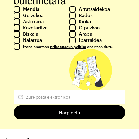
buletinetara
Mendia
Arratsaldekoa
Goizekoa
Badok
Astekaria
Kinka
Kazetaritza
Gipuzkoa
Bizkaia
Araba
Nafarroa
Iparraldea
Izena ematean
pribatutasun politika
onartzen duzu.