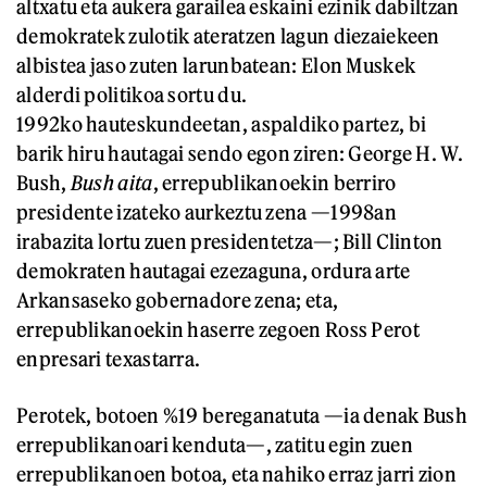
altxatu eta aukera garailea eskaini ezinik dabiltzan
demokratek zulotik ateratzen lagun diezaiekeen
albistea jaso zuten larunbatean: Elon Muskek
alderdi politikoa sortu du.
1992ko hauteskundeetan, aspaldiko partez, bi
barik hiru hautagai sendo egon ziren: George H. W.
Bush,
Bush aita
, errepublikanoekin berriro
presidente izateko aurkeztu zena —1998an
irabazita lortu zuen presidentetza—; Bill Clinton
demokraten hautagai ezezaguna, ordura arte
Arkansaseko gobernadore zena; eta,
errepublikanoekin haserre zegoen Ross Perot
enpresari texastarra.
Perotek, botoen %19 bereganatuta —ia denak Bush
errepublikanoari kenduta—, zatitu egin zuen
errepublikanoen botoa, eta nahiko erraz jarri zion