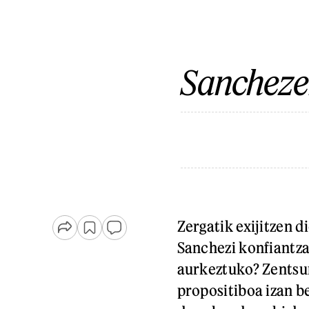
Sanchezek
Zergatik exijitzen 
Sanchezi konfiantza
aurkeztuko? Zentsu
propositiboa izan b