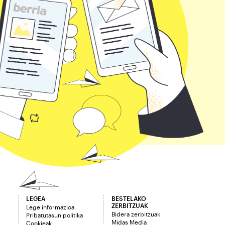
LEGEA
BESTELAKO
ZERBITZUAK
Lege informazioa
Bidera zerbitzuak
Pribatutasun politika
Midas Media
Cookieak