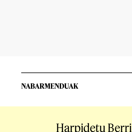
NABARMENDUAK
Harpidetu Berr