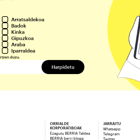
Arratsaldekoa
Badok
Kinka
Gipuzkoa
Araba
Iparraldea
rtzen duzu.
ORRIALDE
JARRAITU
KORPORATIBOAK
Whatsapp
Ezagutu BERRIA Taldea
Telegram
BERRIA berri bloga
Twitter