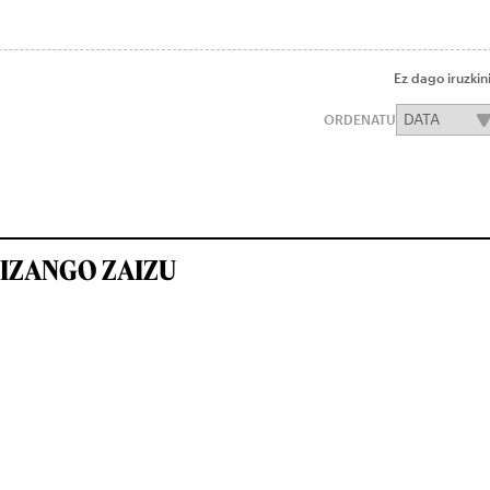
Ez dago iruzkin
ORDENATU
IZANGO ZAIZU