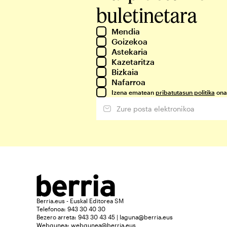
buletinetara
Mendia
Goizekoa
Astekaria
Kazetaritza
Bizkaia
Nafarroa
Izena ematean
pribatutasun politika
ona
Berria.eus - Euskal Editorea SM
Telefonoa: 943 30 40 30
Bezero arreta: 943 30 43 45 | laguna@berria.eus
Webgunea:
webgunea@berria.eus