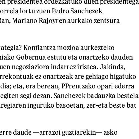
en presidentea ordezkatuko duen presidentega
orrela lortu zuen Pedro Sanchezek
8an, Mariano Rajoyren aurkako zentsura
rategia? Konfiantza mozioa aurkezteko
niako Gobernua estutu eta onartzeko dauden
n negoziaziora indarrez iristea. Jakinda,
urrekontuak ez onartzeak are gehiago higatuko
dia; eta, era berean, PPrentzako opari ederra
 egiten segi dezan. Sanchezek badauzka bestela
uregiaren inguruko basoetan, zer-eta beste bat
erre daude —arrazoi guztiarekin— asko