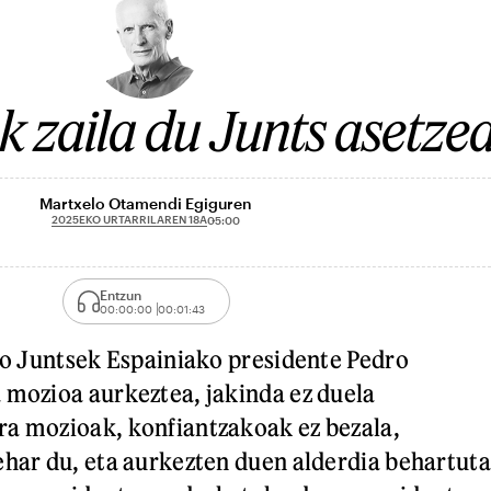
 zaila du Junts asetze
Martxelo Otamendi Egiguren
2025EKO URTARRILAREN 18A
05:00
Entzun
00:00:00
00:01:43
dio Juntsek Espainiako presidente Pedro
 mozioa aurkeztea, jakinda ez duela
ra mozioak, konfiantzakoak ez bezala,
ehar du, eta aurkezten duen alderdia behartuta