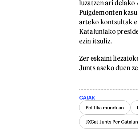
luzatzen ari delako
Puigdemonten kasu e
arteko kontsultak et
Kataluniako preside
ezin itzuliz.
Zer eskaini liezaio
Junts aseko duen zer
GAIAK
Politika munduan
JXCat Junts Per Catalu