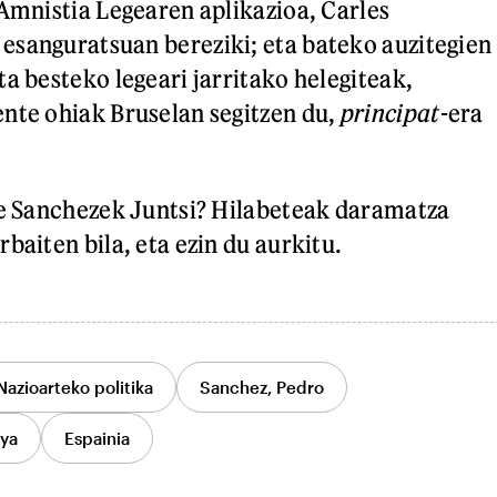
 Amnistia Legearen aplikazioa, Carles
sanguratsuan bereziki; eta bateko auzitegien
a besteko legeari jarritako helegiteak,
nte ohiak Bruselan segitzen du,
principat
-era
ke Sanchezek Juntsi? Hilabeteak daramatza
baiten bila, eta ezin du aurkitu.
Nazioarteko politika
Sanchez, Pedro
nya
Espainia