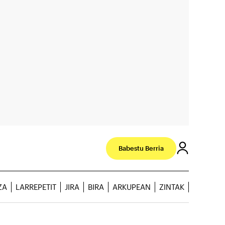
Babestu Berria
ZA
LARREPETIT
JIRA
BIRA
ARKUPEAN
ZINTAK