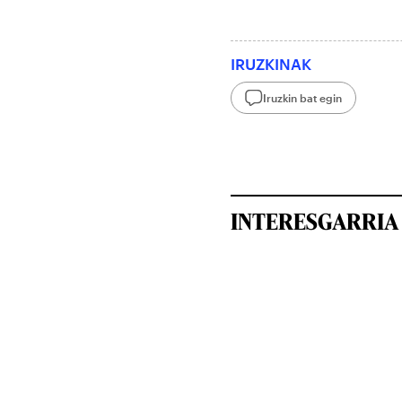
IRUZKINAK
Iruzkin bat egin
INTERESGARRIA 