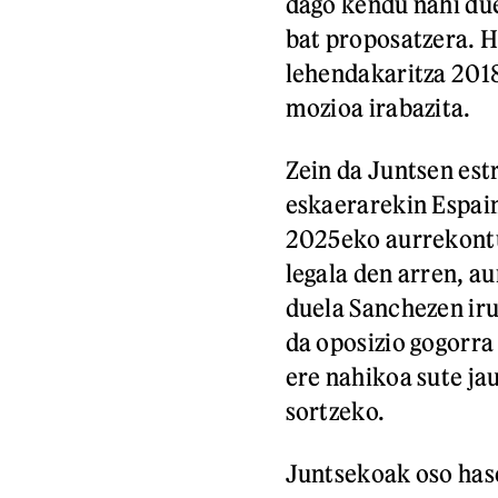
dago kendu nahi du
bat proposatzera. H
lehendakaritza 201
mozioa irabazita.
Zein da Juntsen est
eskaerarekin Espai
2025eko aurrekontue
legala den arren, a
duela Sanchezen iru
da oposizio gogorra
ere nahikoa sute ja
sortzeko.
Juntsekoak oso has