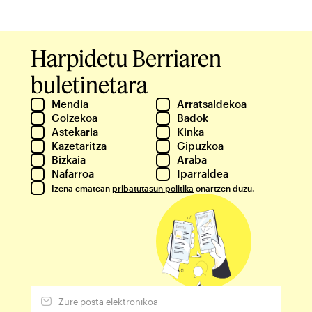
Harpidetu Berriaren
buletinetara
Mendia
Arratsaldekoa
Goizekoa
Badok
Astekaria
Kinka
Kazetaritza
Gipuzkoa
Bizkaia
Araba
Nafarroa
Iparraldea
Izena ematean
pribatutasun politika
onartzen duzu.