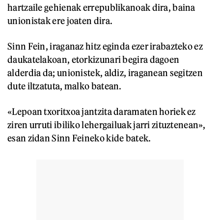
hartzaile gehienak errepublikanoak dira, baina
unionistak ere joaten dira.
Sinn Fein, iraganaz hitz eginda ezer irabazteko ez
daukatelakoan, etorkizunari begira dagoen
alderdia da; unionistek, aldiz, iraganean segitzen
dute iltzatuta, malko batean.
«Lepoan txoritxoa jantzita daramaten horiek ez
ziren urruti ibiliko lehergailuak jarri zituztenean»,
esan zidan Sinn Feineko kide batek.