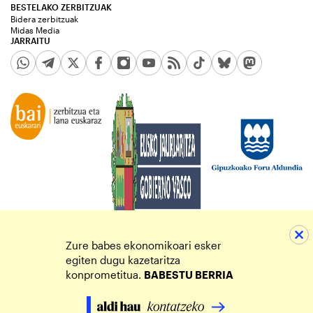
BESTELAKO ZERBITZUAK
Bidera zerbitzuak
Midas Media
JARRAITU
Zure babes ekonomikoari esker
egiten dugu kazetaritza
konprometitua.
BABESTU BERRIA