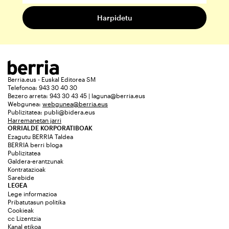
Berria.eus - Euskal Editorea SM
Telefonoa: 943 30 40 30
Bezero arreta: 943 30 43 45 | laguna@berria.eus
Webgunea:
webgunea@berria.eus
Publizitatea:
publi@bidera.eus
Harremanetan jarri
ORRIALDE KORPORATIBOAK
Ezagutu BERRIA Taldea
BERRIA berri bloga
Publizitatea
Galdera-erantzunak
Kontratazioak
Sarebide
LEGEA
Lege informazioa
Pribatutasun politika
Cookieak
cc Lizentzia
Kanal etikoa