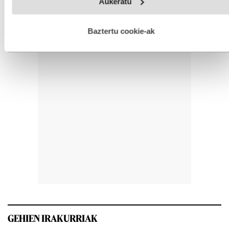
Aukeratu
fitxategiak erabiltzen ditu. Zure esperientzia eta zerbitzuak
hobetzeko asmoz, cookie teknologiaz baliatzen gara. Ohar
hau onartuz gero, teknologia hori erabiltzeko baimen
esplizitua ematen diguzu.
Gehiago irakurri
Baztertu cookie-ak
GEHIEN IRAKURRIAK