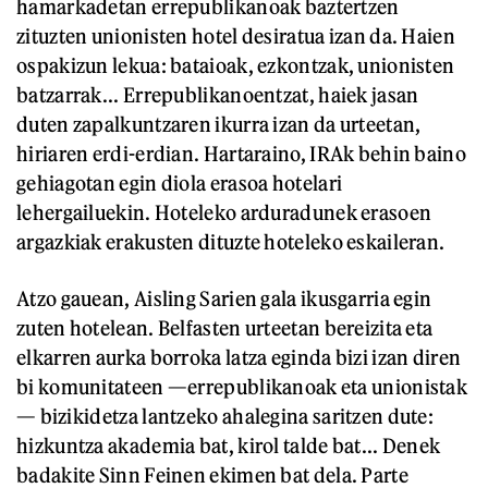
hamarkadetan errepublikanoak baztertzen
zituzten unionisten hotel desiratua izan da. Haien
ospakizun lekua: bataioak, ezkontzak, unionisten
batzarrak... Errepublikanoentzat, haiek jasan
duten zapalkuntzaren ikurra izan da urteetan,
hiriaren erdi-erdian. Hartaraino, IRAk behin baino
gehiagotan egin diola erasoa hotelari
lehergailuekin. Hoteleko arduradunek erasoen
argazkiak erakusten dituzte hoteleko eskaileran.
Atzo gauean, Aisling Sarien gala ikusgarria egin
zuten hotelean. Belfasten urteetan bereizita eta
elkarren aurka borroka latza eginda bizi izan diren
bi komunitateen —errepublikanoak eta unionistak
— bizikidetza lantzeko ahalegina saritzen dute:
hizkuntza akademia bat, kirol talde bat... Denek
badakite Sinn Feinen ekimen bat dela. Parte