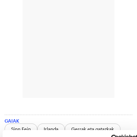
GAIAK
Sinn Fein
Irlanda
Gerrak eta gatazkak