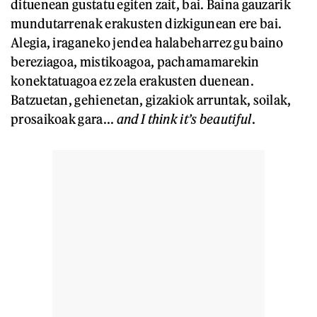
dituenean gustatu egiten zait, bai. Baina gauzarik
mundutarrenak erakusten dizkigunean ere bai.
Alegia, iraganeko jendea halabeharrez gu baino
bereziagoa, mistikoagoa, pachamamarekin
konektatuagoa ez zela erakusten duenean.
Batzuetan, gehienetan, gizakiok arruntak, soilak,
prosaikoak gara...
and I think it’s beautiful
.