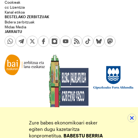
Cookieak
cc Lizentzia
Kanal etikoa
BESTELAKO ZERBITZUAK
Bidera zerbitzuak
Midas Media
JARRAITU
Zure babes ekonomikoari esker
egiten dugu kazetaritza
konprometitua.
BABESTU BERRIA