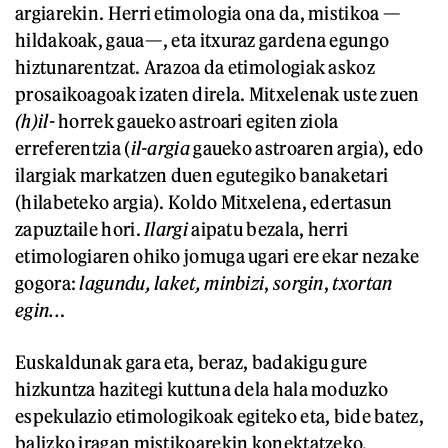
argiarekin. Herri etimologia ona da, mistikoa —
hildakoak, gaua—, eta itxuraz gardena egungo
hiztunarentzat. Arazoa da etimologiak askoz
prosaikoagoak izaten direla. Mitxelenak uste zuen
(h)il-
horrek gaueko astroari egiten ziola
erreferentzia (
il-argia
gaueko astroaren argia), edo
ilargiak markatzen duen egutegiko banaketari
(hilabeteko argia). Koldo Mitxelena, edertasun
zapuztaile hori.
Ilargi
aipatu bezala, herri
etimologiaren ohiko jomuga ugari ere ekar nezake
gogora:
lagundu,
laket,
minbizi
,
sorgin
,
txortan
egin..
.
Euskaldunak gara eta, beraz, badakigu gure
hizkuntza hazitegi kuttuna dela hala moduzko
espekulazio etimologikoak egiteko eta, bide batez,
balizko iragan mistikoarekin konektatzeko,