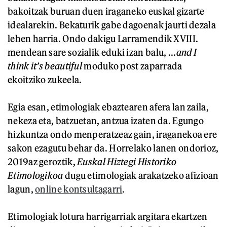
bakoitzak buruan duen iraganeko euskal gizarte
idealarekin. Bekaturik gabe dagoenak jaurti dezala
lehen harria. Ondo dakigu Larramendik XVIII.
mendean sare sozialik eduki izan balu, ...
and I
think it’s beautiful
moduko post zaparrada
ekoitziko zukeela.
Egia esan, etimologiak ebaztearen afera lan zaila,
nekeza eta, batzuetan, antzua izaten da. Egungo
hizkuntza ondo menperatzeaz gain, iraganekoa ere
sakon ezagutu behar da. Horrelako lanen ondorioz,
2019az geroztik,
Euskal Hiztegi Historiko
Etimologikoa
dugu etimologiak arakatzeko afizioan
lagun,
online kontsultagarri
.
Etimologiak lotura harrigarriak argitara ekartzen