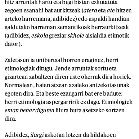
hitz arruntak hartu eta begi bistan ezkutatuta
zegoen esanahi bat aurkitzeak (
atera
eta
ate
hitzen
arteko harremana, adibidez) edo aspaldi handian
galdutako harreman semantikoak berraurkitzeak
(adibidez,
eskola
greziar
skhole
aisialdia
etimotik
dator).
Zaletasun ia unibertsal horren eraginez, herri
etimologiak ditugu. Jende arruntak sortu eta
gizartean zabaltzen diren uste okerrak dira horiek.
Normalean, haien atzean azaleko antzekotasunak
egoten dira. Eta beste ezaugarri bat ere badute:
herri etimologia aspergarririk ez dago. Etimologiek
eman behar diguten
lilura hura asetzeko sortzen
dira.
Adibidez,
ilargi
askotan lotzen da hildakoen