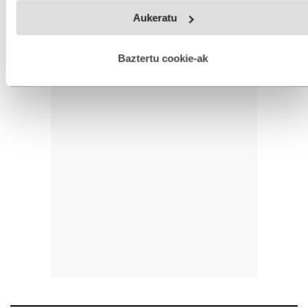
Webgune honek cookie propioak eta hirugarrenen cookie-
Aukeratu
fitxategiak erabiltzen ditu. Zure esperientzia eta zerbitzuak
hobetzeko asmoz, cookie teknologiaz baliatzen gara. Ohar
hau onartuz gero, teknologia hori erabiltzeko baimen
esplizitua ematen diguzu.
Gehiago irakurri
Baztertu cookie-ak