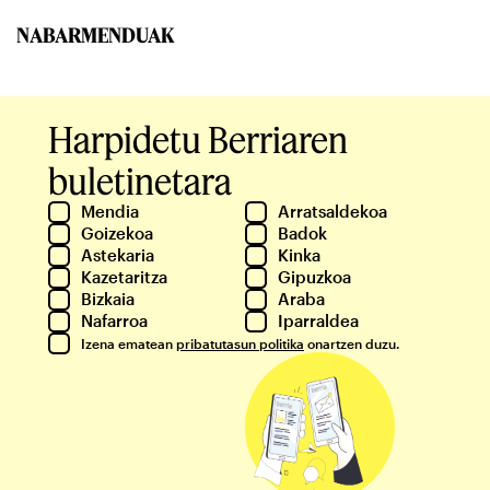
NABARMENDUAK
Harpidetu Berriaren
buletinetara
Mendia
Arratsaldekoa
Goizekoa
Badok
Astekaria
Kinka
Kazetaritza
Gipuzkoa
Bizkaia
Araba
Nafarroa
Iparraldea
Izena ematean
pribatutasun politika
onartzen duzu.