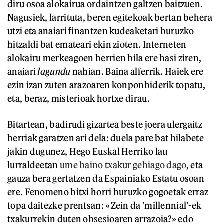
diru osoa alokairua ordaintzen galtzen baitzuen.
Nagusiek, larrituta, beren egitekoak bertan behera
utzi eta anaiari finantzen kudeaketari buruzko
hitzaldi bat emateari ekin zioten. Interneten
alokairu merkeagoen berrien bila ere hasi ziren,
anaiari
lagundu
nahian. Baina alferrik. Haiek ere
ezin izan zuten arazoaren konponbiderik topatu,
eta, beraz, misterioak hortxe dirau.
Bitartean, badirudi gizartea beste joera ulergaitz
berriak garatzen ari dela: duela pare bat hilabete
jakin dugunez, Hego Euskal Herriko lau
lurraldeetan
ume baino txakur gehiago dago
, eta
gauza bera gertatzen da Espainiako Estatu osoan
ere. Fenomeno bitxi horri buruzko gogoetak erraz
topa daitezke prentsan: «Zein da 'millennial'-ek
txakurrekin duten obsesioaren arrazoia?» edo