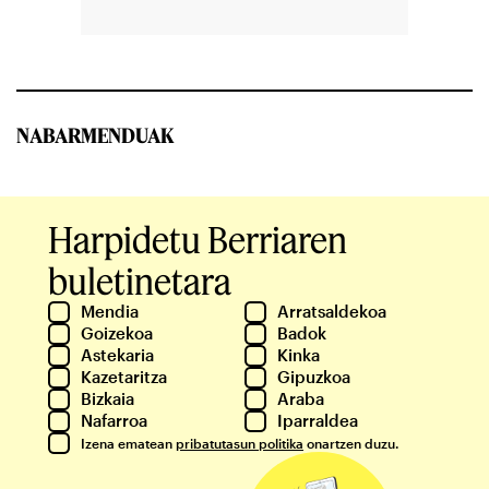
NABARMENDUAK
Harpidetu Berriaren
buletinetara
Mendia
Arratsaldekoa
Goizekoa
Badok
Astekaria
Kinka
Kazetaritza
Gipuzkoa
Bizkaia
Araba
Nafarroa
Iparraldea
Izena ematean
pribatutasun politika
onartzen duzu.