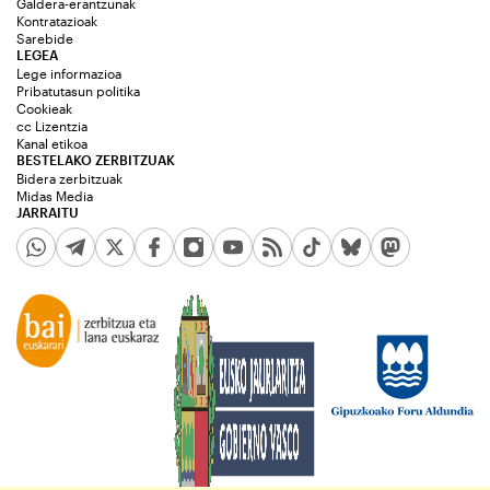
Galdera-erantzunak
Kontratazioak
Sarebide
LEGEA
Lege informazioa
Pribatutasun politika
Cookieak
cc Lizentzia
Kanal etikoa
BESTELAKO ZERBITZUAK
Bidera zerbitzuak
Midas Media
JARRAITU