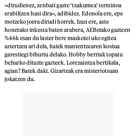
«dirudienez, zenbait gazte ‘txakumea’ terminoa
erabiltzen hasi dira», adibidez. Edonola ere, epe
motzeko joera dirudi horrek. Izan ere, aste
honetako inkesta baten arabera, AEBetako gazteen
%46k esan du laster bere maskotei uko egitea
aztertzen ari dela, haiek mantentzearen kostua
garestiegi bihurtu delako. Hobby berriak topatu
beharko dituzte gazteek. Lorezaintza bertikala,
agian? Batek daki. Gizarteak era misteriotsuan
jokatzen du.