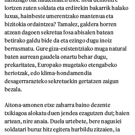
lortzen zuten soldata eta erdirekin bakarrik halako
luxua, hainbeste umerentzako mantenua eta
bizitokia ordaintzea? Tamalez, galdera horren
atzean dagoen sekretua fosa abisalen batean
betirako galdu bide da eta ezingo dugu inoiz
berrasmatu. Gure giza-existentziako muga natural
baten aurrean gaudela onartu behar dugu,
prekaritatea, Europako mugetako etengabeko
heriotzak, edo klima-hondamendia
desagerrarazteko sekretuekin gertatzen zaigun
bezala.
Aitona-amonen etxe zaharra baino dezente
txikiagoa alokatu duen jendea ezagutzen dut; haien
artean, nire anaia. Duela urtebete, bere nagusiei
soldatari buruz hitz egitera hurbildu zitzaien, ia