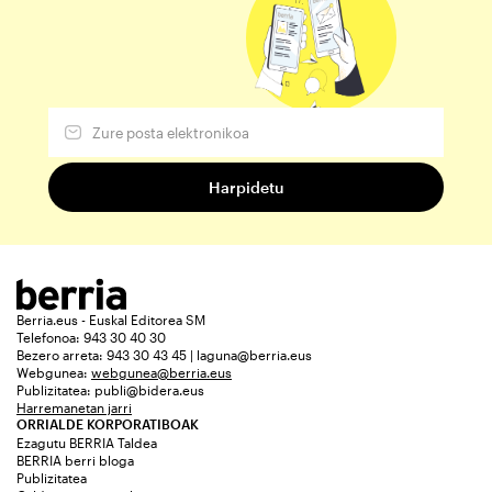
Berria.eus - Euskal Editorea SM
Telefonoa: 943 30 40 30
Bezero arreta: 943 30 43 45 | laguna@berria.eus
Webgunea:
webgunea@berria.eus
Publizitatea:
publi@bidera.eus
Harremanetan jarri
ORRIALDE KORPORATIBOAK
Ezagutu BERRIA Taldea
BERRIA berri bloga
Publizitatea