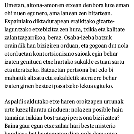
Umetan, aitona-amonen etxean denbora luze eman
ohi nuen egunero, ama lanean zen bitartean.
Espainiako diktadurapean eraikitako gizarte-
laguntzako etxebizitza zen hura, txikia eta kalitate
zalantzagarrikoa, beraz. Osaba-izeba batzuk
oraindik han bizi ziren orduan, eta gogoan dut nola
otorduetan kontortsionismo saioak egin behar
izaten genituen etxe hartako sukalde estuan sartu
eta ateratzeko. Batzuetan pertsona bat edo bi
mahaitik altxatu eta sukaldetik atera ere behar
izaten ginen besteei pasatzeko lekua egiteko.
Aspaldi saldutako etxe haren oroitzapen urrunak
urte luzez liluratu ninduen: nola zen posible hain
tamaina txikian bost-zazpi pertsona bizi izatea?
Baina gaur egun etxe zahar hari beste misterio
handiago bat hautematen diot: nola demontre