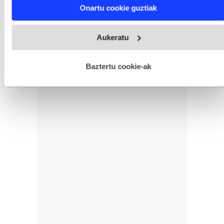
Find out more about how your personal data is processed
Onartu cookie guztiak
and set your preferences in the
details section
.
Webgune honek cookie propioak eta hirugarrenen cookie-
Aukeratu
fitxategiak erabiltzen ditu. Zure esperientzia eta zerbitzuak
hobetzeko asmoz, cookie teknologiaz baliatzen gara. Ohar
hau onartuz gero, teknologia hori erabiltzeko baimen
esplizitua ematen diguzu.
Gehiago irakurri
Baztertu cookie-ak