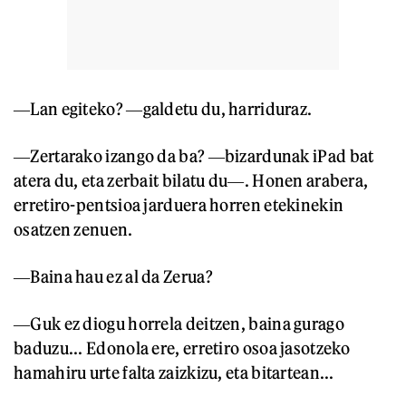
―Lan egiteko? ―galdetu du, harriduraz.
―Zertarako izango da ba? ―bizardunak iPad bat
atera du, eta zerbait bilatu du―. Honen arabera,
erretiro-pentsioa jarduera horren etekinekin
osatzen zenuen.
―Baina hau ez al da Zerua?
―Guk ez diogu horrela deitzen, baina gurago
baduzu... Edonola ere, erretiro osoa jasotzeko
hamahiru urte falta zaizkizu, eta bitartean...