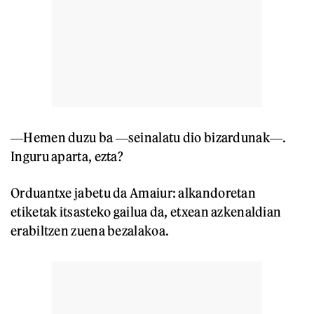
―Hemen duzu ba ―seinalatu dio bizardunak―.
Inguru aparta, ezta?
Orduantxe jabetu da Amaiur: alkandoretan
etiketak itsasteko gailua da, etxean azkenaldian
erabiltzen zuena bezalakoa.