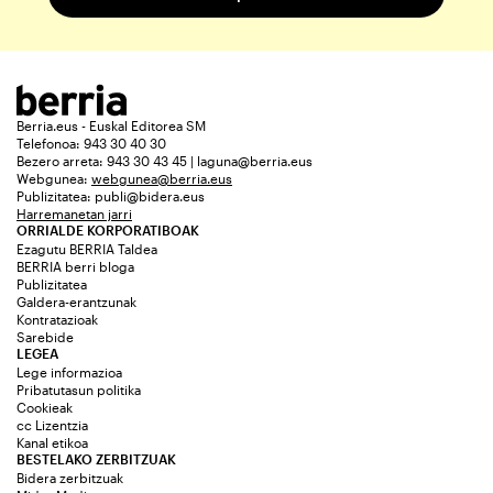
Berria.eus - Euskal Editorea SM
Telefonoa: 943 30 40 30
Bezero arreta: 943 30 43 45 | laguna@berria.eus
Webgunea:
webgunea@berria.eus
Publizitatea:
publi@bidera.eus
Harremanetan jarri
ORRIALDE KORPORATIBOAK
Ezagutu BERRIA Taldea
BERRIA berri bloga
Publizitatea
Galdera-erantzunak
Kontratazioak
Sarebide
LEGEA
Lege informazioa
Pribatutasun politika
Cookieak
cc Lizentzia
Kanal etikoa
BESTELAKO ZERBITZUAK
Bidera zerbitzuak