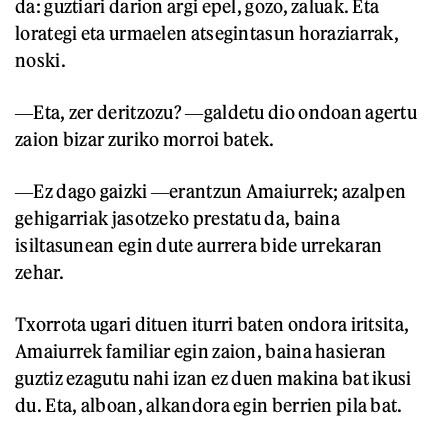
da: guztiari darion argi epel, gozo, zaluak. Eta
lorategi eta urmaelen atsegintasun horaziarrak,
noski.
―Eta, zer deritzozu? ―galdetu dio ondoan agertu
zaion bizar zuriko morroi batek.
―Ez dago gaizki ―erantzun Amaiurrek; azalpen
gehigarriak jasotzeko prestatu da, baina
isiltasunean egin dute aurrera bide urrekaran
zehar.
Txorrota ugari dituen iturri baten ondora iritsita,
Amaiurrek familiar egin zaion, baina hasieran
guztiz ezagutu nahi izan ez duen makina bat ikusi
du. Eta, alboan, alkandora egin berrien pila bat.