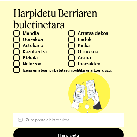
Harpidetu Berriaren
buletinetara
Mendia
Arratsaldekoa
Goizekoa
Badok
Astekaria
Kinka
Kazetaritza
Gipuzkoa
Bizkaia
Araba
Nafarroa
Iparraldea
Izena ematean
pribatutasun politika
onartzen duzu.