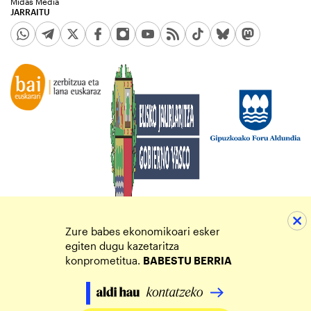
Midas Media
JARRAITU
Zure babes ekonomikoari esker
egiten dugu kazetaritza
konprometitua.
BABESTU BERRIA