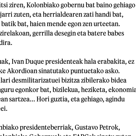
itsi ziren, Kolonbiako gobernu bat baino gehiago
arri zuten, eta herrialdearen zati handi bat,
 batik bat, haien mende egon zen urteetan.
zirelakoan, gerrilla desegin eta batere babes
dira.
k, Ivan Duque presidenteak hala erabakita, ez
ke Akordioan sinatutako puntuetako asko.
lari desmilitarizatuei bizitza zibilerako bidea
nguru egonkor bat, bizilekua, heziketa, ekonomi
n sartzea... Hori guztia, eta gehiago, agindu
ei.
biako presidenteberriak, Gustavo Petrok,