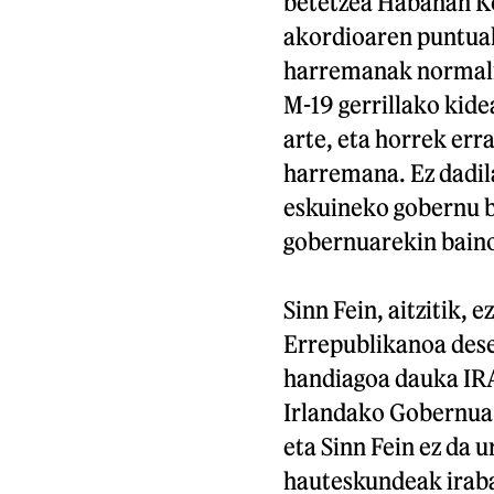
betetzea Habanan K
akordioaren puntuak
harremanak normali
M-19 gerrillako kide
arte, eta horrek err
harremana. Ez dadil
eskuineko gobernu ba
gobernuarekin baino
Sinn Fein, aitzitik, 
Errepublikanoa deseg
handiagoa dauka IRAk
Irlandako Gobernua 
eta Sinn Fein ez da 
hauteskundeak iraba