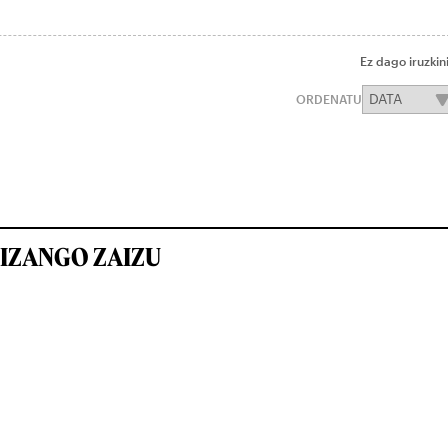
Ez dago iruzkin
ORDENATU
IZANGO ZAIZU