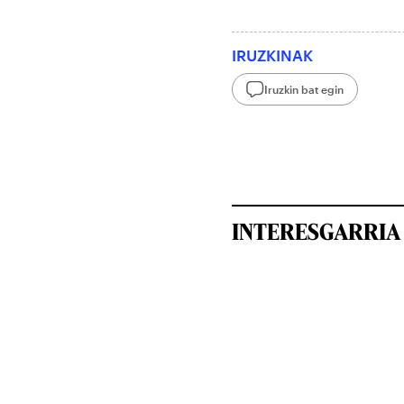
IRUZKINAK
Iruzkin bat egin
INTERESGARRIA 