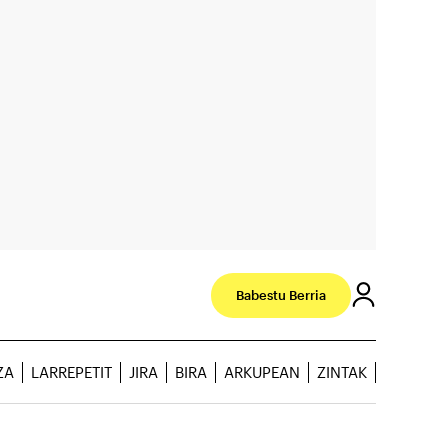
Babestu Berria
ZA
LARREPETIT
JIRA
BIRA
ARKUPEAN
ZINTAK