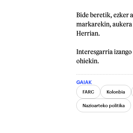
Bide beretik, ezker 
markarekin, aukera 
Herrian.
Interesgarria izango 
ohiekin.
GAIAK
FARC
Kolonbia
Nazioarteko politika