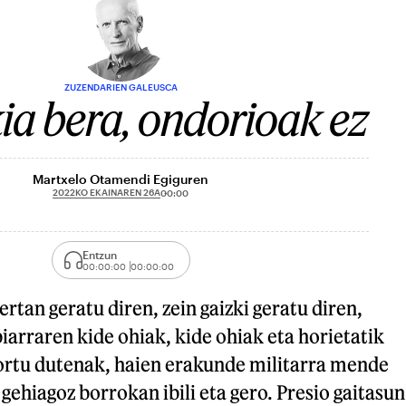
ZUZENDARIEN GALEUSCA
ia bera, ondorioak ez
Martxelo Otamendi Egiguren
2022KO EKAINAREN 26A
00:00
Entzun
00:00:00
00:00:00
rtan geratu diren, zein gaizki geratu diren,
iarraren kide ohiak, kide ohiak eta horietatik
rtu dutenak, haien erakunde militarra mende
gehiagoz borrokan ibili eta gero. Presio gaitasun