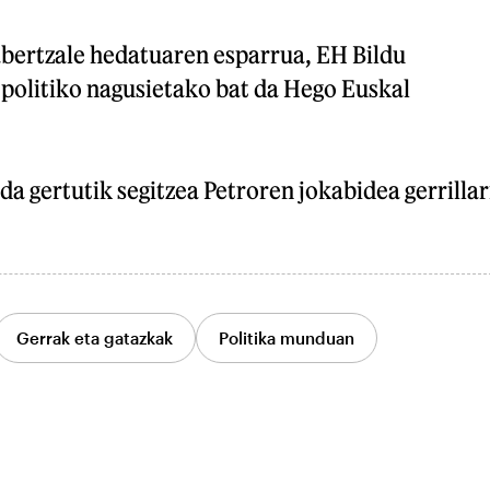
abertzale hedatuaren esparrua, EH Bildu
politiko nagusietako bat da Hego Euskal
da gertutik segitzea Petroren jokabidea gerrillar
Gerrak eta gatazkak
Politika munduan