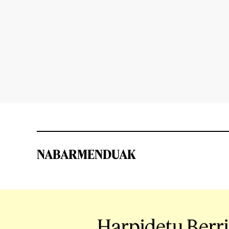
NABARMENDUAK
Harpidetu Berr