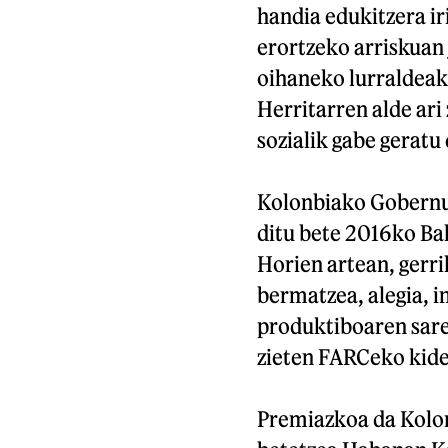
handia edukitzera ir
erortzeko arriskuan j
oihaneko lurraldeak
Herritarren alde ari 
sozialik gabe geratu 
Kolonbiako Gobernua
ditu bete 2016ko Ba
Horien artean, gerril
bermatzea, alegia, i
produktiboaren sarea
zieten FARCeko kide
Premiazkoa da Kolon