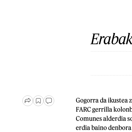
Erabak
Gogorra da ikustea ze
FARC gerrilla kolonb
Comunes alderdia so
erdia baino denbora 