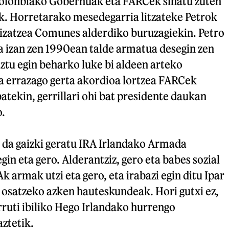
olonbiako Gobernuak eta FARCek sinatu zuten
. Horretarako mesedegarria litzateke Petrok
zatzea Comunes alderdiko buruzagiekin. Petro
a izan zen 1990ean talde armatua desegin zen
aztu egin beharko luke bi aldeen arteko
a errazago gerta akordioa lortzea FARCek
tekin, gerrillari ohi bat presidente daukan
.
ez da gaizki geratu IRA Irlandako Armada
in eta gero. Alderantziz, gero eta babes sozial
 armak utzi eta gero, eta irabazi egin ditu Ipar
osatzeko azken hauteskundeak. Hori gutxi ez,
urruti ibiliko Hego Irlandako hurrengo
ztetik.