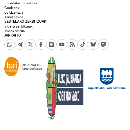
Pribatutasun politika
Cookieak
cc Lizentzia
Kanal etikoa
BESTELAKO ZERBITZUAK
Bidera zerbitzuak
Midas Media
JARRAITU