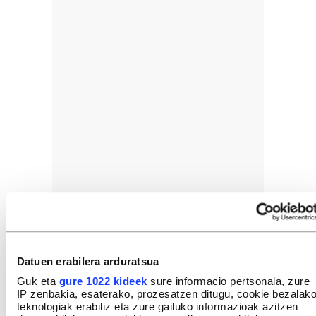
Datuen erabilera arduratsua
Guk eta
gure 1022 kideek
sure informacio pertsonala, zure
IP zenbakia, esaterako, prozesatzen ditugu, cookie bezalak
teknologiak erabiliz eta zure gailuko informazioak azitzen