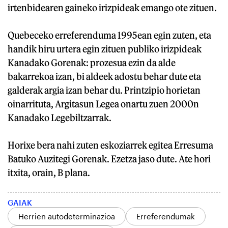
irtenbidearen gaineko irizpideak emango ote zituen.
Quebeceko erreferenduma 1995ean egin zuten, eta
handik hiru urtera egin zituen publiko irizpideak
Kanadako Gorenak: prozesua ezin da alde
bakarrekoa izan, bi aldeek adostu behar dute eta
galderak argia izan behar du. Printzipio horietan
oinarrituta, Argitasun Legea onartu zuen 2000n
Kanadako Legebiltzarrak.
Horixe bera nahi zuten eskoziarrek egitea Erresuma
Batuko Auzitegi Gorenak. Ezetza jaso dute. Ate hori
itxita, orain, B plana.
GAIAK
Herrien autodeterminazioa
Erreferendumak