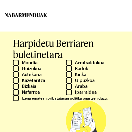
NABARMENDUAK
Harpidetu Berriaren
buletinetara
Mendia
Arratsaldekoa
Goizekoa
Badok
Astekaria
Kinka
Kazetaritza
Gipuzkoa
Bizkaia
Araba
Nafarroa
Iparraldea
Izena ematean
pribatutasun politika
onartzen duzu.