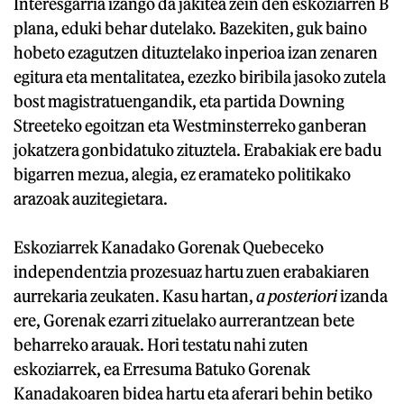
Interesgarria izango da jakitea zein den eskoziarren B
plana, eduki behar dutelako. Bazekiten, guk baino
hobeto ezagutzen dituztelako inperioa izan zenaren
egitura eta mentalitatea, ezezko biribila jasoko zutela
bost magistratuengandik, eta partida Downing
Streeteko egoitzan eta Westminsterreko ganberan
jokatzera gonbidatuko zituztela. Erabakiak ere badu
bigarren mezua, alegia, ez eramateko politikako
arazoak auzitegietara.
Eskoziarrek Kanadako Gorenak Quebeceko
independentzia prozesuaz hartu zuen erabakiaren
aurrekaria zeukaten. Kasu hartan,
a posteriori
izanda
ere, Gorenak ezarri zituelako aurrerantzean bete
beharreko arauak. Hori testatu nahi zuten
eskoziarrek, ea Erresuma Batuko Gorenak
Kanadakoaren bidea hartu eta aferari behin betiko