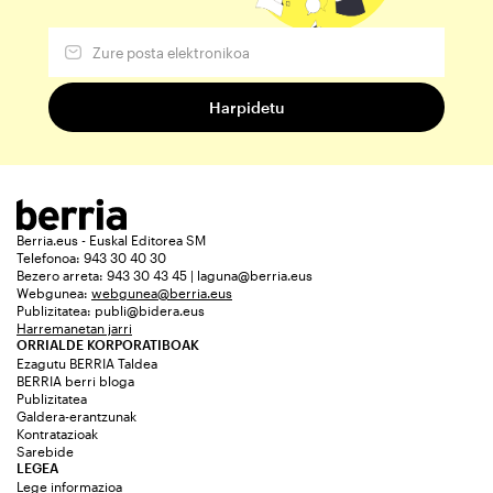
Berria.eus - Euskal Editorea SM
Telefonoa: 943 30 40 30
Bezero arreta: 943 30 43 45 | laguna@berria.eus
Webgunea:
webgunea@berria.eus
Publizitatea:
publi@bidera.eus
Harremanetan jarri
ORRIALDE KORPORATIBOAK
Ezagutu BERRIA Taldea
BERRIA berri bloga
Publizitatea
Galdera-erantzunak
Kontratazioak
Sarebide
LEGEA
Lege informazioa