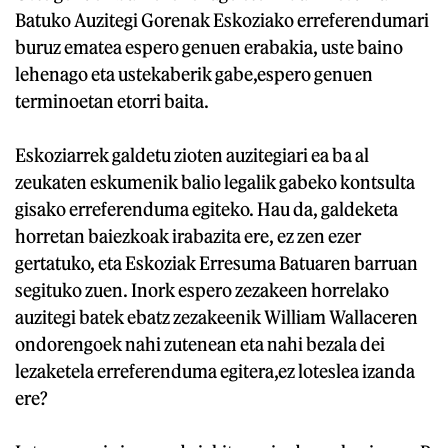
Batuko Auzitegi Gorenak Eskoziako erreferendumari
buruz ematea espero genuen erabakia, uste baino
lehenago eta ustekaberik gabe,espero genuen
terminoetan etorri baita.
Eskoziarrek galdetu zioten auzitegiari ea ba al
zeukaten eskumenik balio legalik gabeko kontsulta
gisako erreferenduma egiteko. Hau da, galdeketa
horretan baiezkoak irabazita ere, ez zen ezer
gertatuko, eta Eskoziak Erresuma Batuaren barruan
segituko zuen. Inork espero zezakeen horrelako
auzitegi batek ebatz zezakeenik William Wallaceren
ondorengoek nahi zutenean eta nahi bezala dei
lezaketela erreferenduma egitera,ez loteslea izanda
ere?