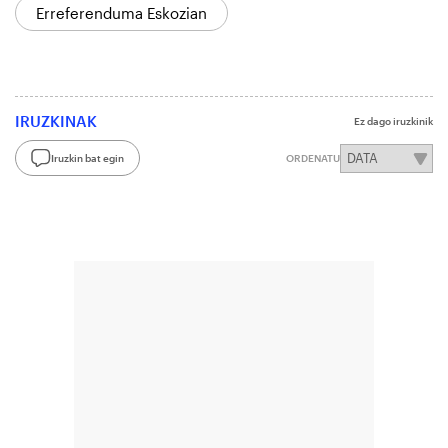
Erreferenduma Eskozian
IRUZKINAK
Ez dago iruzkinik
Iruzkin bat egin
ORDENATU