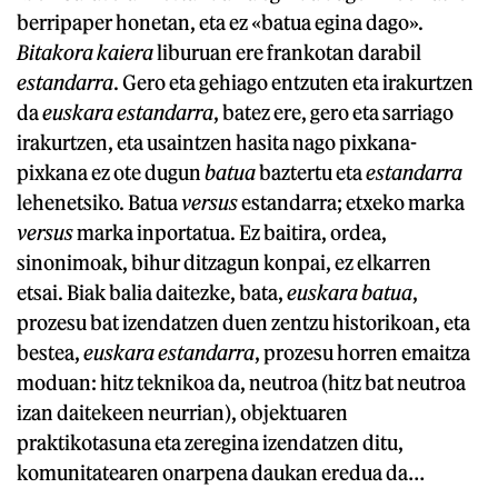
berripaper honetan, eta ez «batua egina dago».
Bitakora kaiera
liburuan ere frankotan darabil
estandarra
. Gero eta gehiago entzuten eta irakurtzen
da
euskara estandarra
, batez ere, gero eta sarriago
irakurtzen, eta usaintzen hasita nago pixkana-
pixkana ez ote dugun
batua
baztertu eta
estandarra
lehenetsiko. Batua
versus
estandarra; etxeko marka
versus
marka inportatua. Ez baitira, ordea,
sinonimoak, bihur ditzagun konpai, ez elkarren
etsai. Biak balia daitezke, bata,
euskara batua
,
prozesu bat izendatzen duen zentzu historikoan, eta
bestea,
euskara estandarra
, prozesu horren emaitza
moduan: hitz teknikoa da, neutroa (hitz bat neutroa
izan daitekeen neurrian), objektuaren
praktikotasuna eta zeregina izendatzen ditu,
komunitatearen onarpena daukan eredua da…