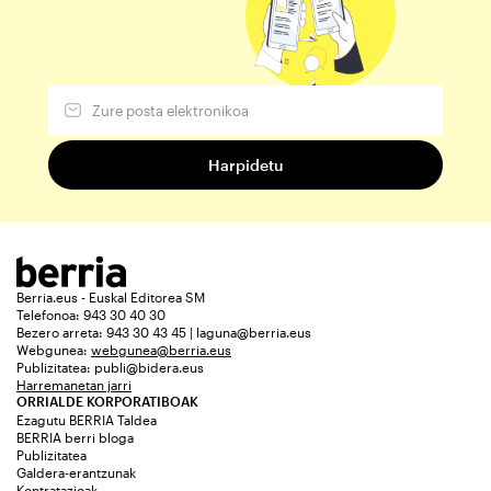
Berria.eus - Euskal Editorea SM
Telefonoa: 943 30 40 30
Bezero arreta: 943 30 43 45 | laguna@berria.eus
Webgunea:
webgunea@berria.eus
Publizitatea:
publi@bidera.eus
Harremanetan jarri
ORRIALDE KORPORATIBOAK
Ezagutu BERRIA Taldea
BERRIA berri bloga
Publizitatea
Galdera-erantzunak
Kontratazioak