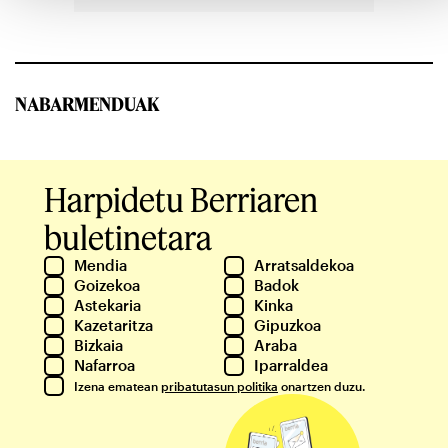
NABARMENDUAK
Harpidetu Berriaren
buletinetara
Mendia
Arratsaldekoa
Goizekoa
Badok
Astekaria
Kinka
Kazetaritza
Gipuzkoa
Bizkaia
Araba
Nafarroa
Iparraldea
Izena ematean
pribatutasun politika
onartzen duzu.