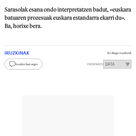
Sarasolak esana ondo interpretatzen badut, «euskara
batuaren prozesuak euskara estandarra ekarri du».
Ba, horixe bera.
IRUZKINAK
Ez dago iruzkinik
Iruzkin bat egin
ORDENATU