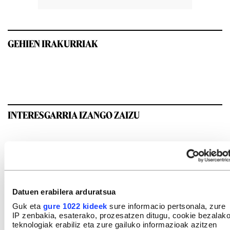
GEHIEN IRAKURRIAK
INTERESGARRIA IZANGO ZAIZU
Datuen erabilera arduratsua
Guk eta
gure 1022 kideek
sure informacio pertsonala, zure
IP zenbakia, esaterako, prozesatzen ditugu, cookie bezalak
teknologiak erabiliz eta zure gailuko informazioak azitzen