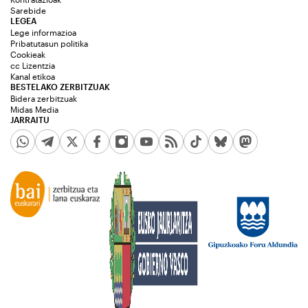
Sarebide
LEGEA
Lege informazioa
Pribatutasun politika
Cookieak
cc Lizentzia
Kanal etikoa
BESTELAKO ZERBITZUAK
Bidera zerbitzuak
Midas Media
JARRAITU