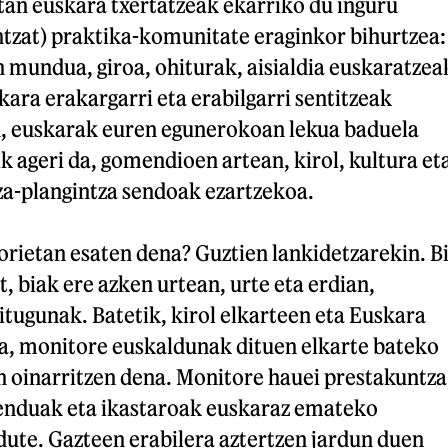
tan euskara txertatzeak ekarriko du inguru
ntzat) praktika-komunitate eraginkor bihurtzea:
 mundua, giroa, ohiturak, aisialdia euskaratzea
kara erakargarri eta erabilgarri sentitzeak
, euskarak euren egunerokoan lekua baduela
k ageri da, gomendioen artean, kirol, kultura et
za-plangintza sendoak ezartzekoa.
orietan esaten dena? Guztien lankidetzarekin. B
, biak ere azken urtean, urte eta erdian,
tugunak. Batetik, kirol elkarteen eta Euskara
a, monitore euskaldunak dituen elkarte bateko
n oinarritzen dena. Monitore hauei prestakuntza
nduak eta ikastaroak euskaraz emateko
ute. Gazteen erabilera aztertzen jardun duen