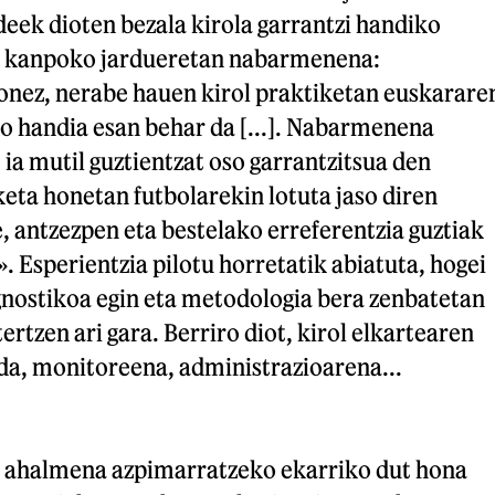
eek dioten bezala kirola garrantzi handiko
az kanpoko jardueretan nabarmenena:
onez, nerabe hauen kirol praktiketan euskarare
so handia esan behar da [...]. Nabarmenena
 ia mutil guztientzat oso garrantzitsua den
keta honetan futbolarekin lotuta jaso diren
, antzezpen eta bestelako erreferentzia guztiak
». Esperientzia pilotu horretatik abiatuta, hogei
gnostikoa egin eta metodologia bera zenbatetan
rtzen ari gara. Berriro diot, kirol elkartearen
da, monitoreena, administrazioarena...
 ahalmena azpimarratzeko ekarriko dut hona