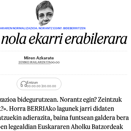
ARAREN NORMALIZAZIOA. NORANTZ EGIN?. BIDEBERRITZEN
nola ekarri erabilerara
Miren Azkarate
2016KO IRAILAREN 17A
00:00
Entzun
00:00:00
00:00:00
azioa bidegurutzean. Norantz egin? Zeintzuk
k?». Horra BERRIAko lagunek jarri didaten
atzuekin adierazita, baina funtsean galdera bera
en legealdian Euskararen Aholku Batzordeak