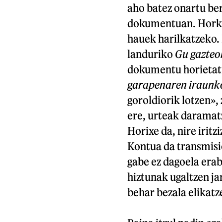
aho batez onartu be
dokumentuan. Horko 
hauek harilkatzeko. 
landuriko
Gu gazteo
dokumentu horietati
garapenaren iraunk
goroldiorik lotzen»,
ere, urteak daramat
Horixe da, nire irit
Kontua da transmisio
gabe ez dagoela erab
hiztunak ugaltzen ja
behar bezala elikatze