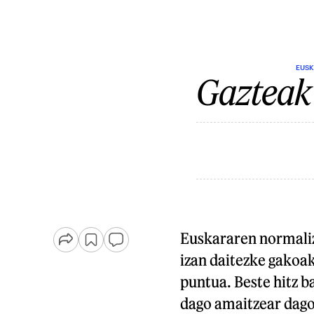
EUSK
Gazteak 
Euskararen normaliz
izan daitezke gakoa
puntua. Beste hitz b
dago amaitzear dago