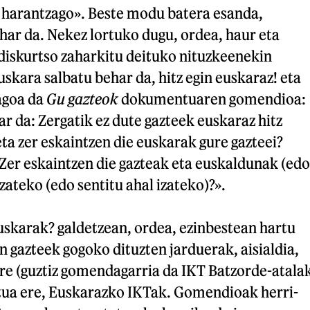
k harantzago». Beste modu batera esanda,
har da. Nekez lortuko dugu, ordea, haur eta
diskurtso zaharkitu deituko nituzkeenekin
uskara salbatu behar da, hitz egin euskaraz! eta
agoa da
Gu gazteok
dokumentuaren gomendioa:
r da: Zergatik ez dute gazteek euskaraz hitz
eta zer eskaintzen die euskarak gure gazteei?
Zer eskaintzen die gazteak eta euskaldunak (edo
zateko (edo sentitu ahal izateko)?».
uskarak? galdetzean, ordea, ezinbestean hartu
 gazteek gogoko dituzten jarduerak, aisialdia,
ere (guztiz gomendagarria da IKT Batzorde-atala
ua ere, Euskarazko IKTak. Gomendioak herri-