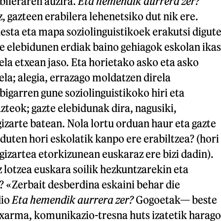
abileraren auzira.
Eta hemendik aurrera zer?
, gazteen erabilera lehenetsiko dut nik ere.
sta eta mapa soziolinguistikoek erakutsi digut
e elebidunen erdiak baino gehiagok eskolan ikas
ela etxean jaso. Eta horietako asko eta asko
ela; alegia, errazago moldatzen direla
bigarren gune soziolinguistikoko hiri eta
azteok; gazte elebidunak dira, nagusiki,
gizarte batean. Nola lortu orduan haur eta gazte
 duten hori eskolatik kanpo ere erabiltzea? (hori
izartea etorkizunean euskaraz ere bizi dadin).
z lotzea euskara soilik hezkuntzarekin eta
? «Zerbait desberdina eskaini behar die
dio
Eta hemendik aurrera zer?
Gogoetak— beste
 xarma, komunikazio-tresna huts izatetik harago