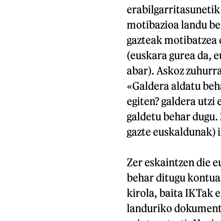
erabilgarritasuneti
motibazioa landu be
gazteak motibatzea 
(euskara gurea da, e
abar). Askoz zuhurr
«Galdera aldatu beha
egiten? galdera utzi 
galdetu behar dugu. 
gazte euskaldunak) i
Zer eskaintzen die e
behar ditugu kontuan
kirola, baita IKTak 
landuriko dokument