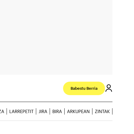
Babestu Berria
ZA
LARREPETIT
JIRA
BIRA
ARKUPEAN
ZINTAK