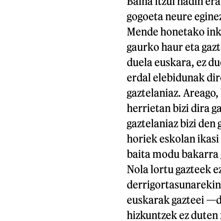
Baina itzul nadin er
gogoeta neure eginez
Mende honetako inke
gaurko haur eta gazt
duela euskara, ez du
erdal elebidunak dir
gaztelaniaz. Areago, 
herrietan bizi dira g
gaztelaniaz bizi den 
horiek eskolan ikasi
baita modu bakarra g
Nola lortu gazteek e
derrigortasunarekin
euskarak gazteei —
hizkuntzek ez duten