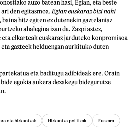
onostiako auzo batean hasi, Egian, eta beste
 ari den egitasmoa.
Egian euskaraz bizi nahi
i, baina hitz egiten ez dutenekin gaztelaniaz
purtzeko ahalegina izan da. Zazpi astez,
e eta elkarteak euskaraz jarduteko konpromisoa
r eta gazteek helduengan aurkituko duten
partekatua eta baditugu adibideak ere. Orain
e bide egokia aukera dezakegu bidegurutze
an.
ara eta hizkuntzak
Hizkuntza politikak
Euskara