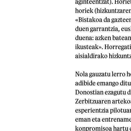
aginteentzat). Horie
horiek (hizkuntzare
«Bistakoa da gazteen
duen garrantzia, eus
duena: azken batean
ikusteak». Horregati
aisialdirako hizkunt
Nola gauzatu lerro h
adibide emango ditut
Donostian ezagutu di
Zerbitzuaren arteko
esperientzia pilotua
eman eta entrename
konpromisoa hartu d