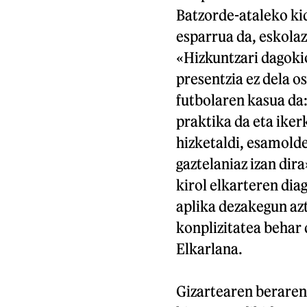
Batzorde-ataleko kid
esparrua da, eskol
«Hizkuntzari dagoki
presentzia ez dela o
futbolaren kasua da:
praktika da eta iker
hizketaldi, esamolde
gaztelaniaz izan dira
kirol elkarteren dia
aplika dezakegun azte
konplizitatea behar 
Elkarlana.
Gizartearen beraren