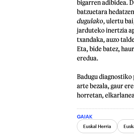
bigarren adibidea. D
batzuetara hedatzen
dugulako
, ulertu ba
jarduteko inertzia a
txandaka, auzo tald
Eta, bide batez, hau
eredua.
Badugu diagnostiko 
arte bezala, gaur er
horretan, elkarlane
GAIAK
Euskal Herria
Eusk