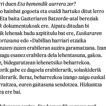
rri duen
Eta hemendik aurrera zer?
hainbat gogoeta eta esaldi hartuko ditut lerro
Eta baita Gazteriaren Batzorde-atal bereziak
k
dokumentukoak ere. Aipatu ditudan bi
k lehenak badu azpititulu bat ere,
Euskararen
ortasuna
edo «Dabillan harriari etzaika
 zuzen-zuzen erabileran auzira garamatzana. Iza
zagu esanez erabilera dela lehentasuna, gakoa.
ziz, bidegurutzean lehenetsiko beharrekoa.
rik gabe ez dagoela erabilerarik, solaskiderik
ilerarik. Beraz, beharrezkoa izango zaigu euskal
rraitzea, euren gaitasuna sendotzea. Hizkuntza
a ere bai.